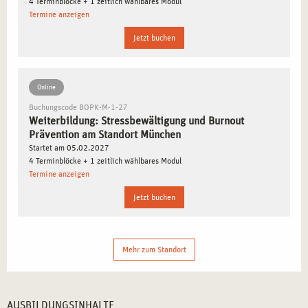
4 Terminblöcke + 1 zeitlich wählbares Modul
Die hohe Nachfrage nach Fachkräften im Bereich der
Termine anzeigen
Burnout-Prävention macht München zum perfekten Ort für
Jetzt buchen
diese Weiterbildung.
SCHWERPUNKTE DER WEITERBILDUNG IN
Online
STRESSBEWÄLTIGUNG UND BURNOUT
Buchungscode BOPK-M-1-27
PRÄVENTION IN MÜNCHEN
Weiterbildung: Stressbewältigung und Burnout
Prävention am Standort München
In dieser Weiterbildung werden Sie sich intensiv mit den
Startet am 05.02.2027
Ursachen und Lösungen für Stress und Burnout befassen:
4 Terminblöcke + 1 zeitlich wählbares Modul
Termine anzeigen
Erkennen und Reduzieren von Stress
: Lernen Sie, wie
Jetzt buchen
Stress entsteht und wie Sie mit gezielten Methoden und
Übungen der Stressbelastung entgegenwirken können.
Prävention von Burnout
: Entwickeln Sie Maßnahmen, um
Mehr zum Standort
das Risiko von Burnout zu minimieren und eine gesunde
Arbeitsweise zu fördern.
Psychologische Ansätze zur Stressbewältigung
:
AUSBILDUNGSINHALTE
Erarbeiten Sie mit bewährten Methoden aus der