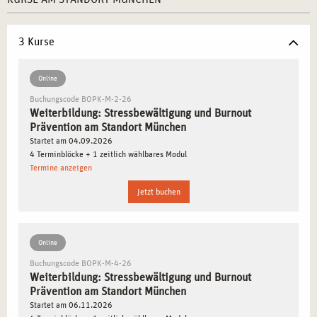
miteinander kombiniert.
Profitieren Sie von der Dichte an sozialen und
3 Kurse
Gesundheitsdienstleistern
in München, um das erlernte
Wissen direkt in der Praxis anzuwenden.
Online
Buchungscode BOPK-M-2-26
WARUM MÜNCHEN DER IDEALE STANDORT FÜR
Weiterbildung: Stressbewältigung und Burnout
IHRE WEITERBILDUNG IN
Prävention am Standort München
STRESSBEWÄLTIGUNG UND BURNOUT
Startet am 04.09.2026
PRÄVENTION IST
4 Terminblöcke + 1 zeitlich wählbares Modul
Termine anzeigen
München ist ein Zentrum für Innovation und Entwicklung
Jetzt buchen
im Bereich der psychischen Gesundheit und Prävention.
Die Stadt bietet eine Vielzahl von Organisationen,
Unternehmen und Einrichtungen, die sich auf
Online
Gesundheitsmanagement und Stressbewältigung
Buchungscode BOPK-M-4-26
konzentrieren. Hier finden Sie nicht nur hervorragende
Weiterbildung: Stressbewältigung und Burnout
berufliche Perspektiven, sondern auch ein Umfeld, das
Prävention am Standort München
Startet am 06.11.2026
Ihre berufliche und persönliche Weiterentwicklung fördert.