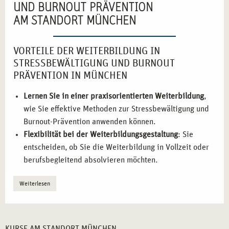
UND BURNOUT PRÄVENTION
AM STANDORT MÜNCHEN
VORTEILE DER WEITERBILDUNG IN
STRESSBEWÄLTIGUNG UND BURNOUT
PRÄVENTION IN MÜNCHEN
Lernen Sie in einer praxisorientierten Weiterbildung
,
wie Sie effektive Methoden zur Stressbewältigung und
Burnout-Prävention anwenden können.
Flexibilität bei der Weiterbildungsgestaltung
: Sie
entscheiden, ob Sie die Weiterbildung in Vollzeit oder
berufsbegleitend absolvieren möchten.
Nutzen Sie die hervorragenden Netzwerkmöglichkeiten
Weiterlesen
in München
, um wertvolle Kontakte in der Gesundheits-
und Präventionsbranche zu knüpfen.
Teilnahme an einem interdisziplinären Lernumfeld
, das
psychologische und therapeutische Ansätze
KURSE AM STANDORT MÜNCHEN