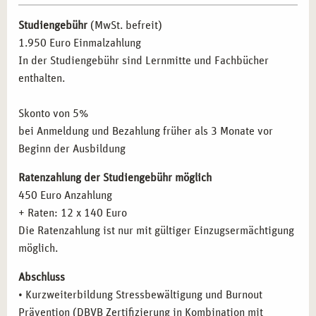
Führungskräfte und Personalverantwortliche, die
Studiengebühr
(MwSt. befreit)
präventive Maßnahmen im Unternehmen umsetzen
1.950 Euro Einmalzahlung
wollen.
In der Studiengebühr sind Lernmitte und Fachbücher
Therapeuten, Berater und Coaches, die ihre Praxis um
enthalten.
Stressbewältigungs-Techniken erweitern möchten.
Sozialarbeiter und Fachkräfte aus dem
Skonto von 5%
Gesundheitswesen, die Stressbewältigung und Burnout-
bei Anmeldung und Bezahlung früher als 3 Monate vor
Prävention in ihre tägliche Arbeit integrieren möchten.
Beginn der Ausbildung
Mitarbeiter aus dem Bereich des betrieblichen
Gesundheitsmanagements, die das Wohl ihrer
Ratenzahlung der Studiengebühr möglich
Kollegen*innen fördern möchten.
450 Euro Anzahlung
Ehrenamtliche und Personen, die in der
+ Raten: 12 x 140 Euro
Gemeindearbeit oder in sozialen Einrichtungen tätig
Die Ratenzahlung ist nur mit gültiger Einzugsermächtigung
sind und nach Möglichkeiten suchen, Stress und Burnout
möglich.
zu begegnen.
Abschluss
BERUFLICHE PERSPEKTIVEN NACH DER
• Kurzweiterbildung Stressbewältigung und Burnout
WEITERBILDUNG IN STRESSBEWÄLTIGUNG
Prävention (DBVB Zertifizierung in Kombination mit