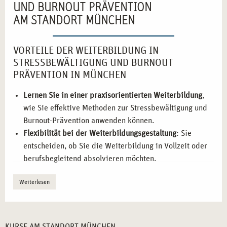
UND BURNOUT PRÄVENTION
AM STANDORT MÜNCHEN
VORTEILE DER WEITERBILDUNG IN
STRESSBEWÄLTIGUNG UND BURNOUT
PRÄVENTION IN MÜNCHEN
Lernen Sie in einer praxisorientierten Weiterbildung
,
wie Sie effektive Methoden zur Stressbewältigung und
Burnout-Prävention anwenden können.
Flexibilität bei der Weiterbildungsgestaltung
: Sie
entscheiden, ob Sie die Weiterbildung in Vollzeit oder
berufsbegleitend absolvieren möchten.
Nutzen Sie die hervorragenden Netzwerkmöglichkeiten
Weiterlesen
in München
, um wertvolle Kontakte in der Gesundheits-
und Präventionsbranche zu knüpfen.
Teilnahme an einem interdisziplinären Lernumfeld
, das
psychologische und therapeutische Ansätze
KURSE AM STANDORT MÜNCHEN