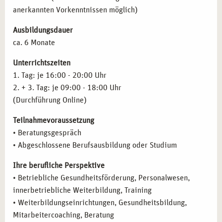
UND BURNOUT PRÄVENTION IN MÜNCHEN
anerkannten Vorkenntnissen möglich)
Absolventen der Weiterbildung haben eine breite Palette
Ausbildungsdauer
an beruflichen Möglichkeiten:
ca. 6 Monate
Betriebliche Gesundheitsförderung
: Implementierung
Unterrichtszeiten
von präventiven Stressbewältigungs-Programmen in
1. Tag: je 16:00 - 20:00 Uhr
Unternehmen und Organisationen.
2. + 3. Tag: je 09:00 - 18:00 Uhr
Coaching und Beratung
: Beratung von Einzelpersonen
(Durchführung Online)
und Gruppen, die Unterstützung bei der
Teilnahmevoraussetzung
Stressbewältigung und Burnout-Prävention benötigen.
• Beratungsgespräch
Therapeutische Arbeit
: Integration von
• Abgeschlossene Berufsausbildung oder Studium
Stressbewältigungs-Techniken in bestehende
therapeutische Konzepte und die Arbeit mit Klienten.
Ihre berufliche Perspektive
Selbstständigkeit
: Aufbau einer eigenen Praxis für
• Betriebliche Gesundheitsförderung, Personalwesen,
Stressbewältigung und Burnout-Prävention, Coaching
innerbetriebliche Weiterbildung, Training
oder psychologische Beratung.
• Weiterbildungseinrichtungen, Gesundheitsbildung,
Gemeindearbeit und soziale Einrichtungen
: Tätigkeit in
Mitarbeitercoaching, Beratung