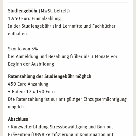
Führungskräfte und Personalverantwortliche, die
Studiengebühr
(MwSt. befreit)
präventive Maßnahmen im Unternehmen umsetzen
1.950 Euro Einmalzahlung
wollen.
In der Studiengebühr sind Lernmitte und Fachbücher
Therapeuten, Berater und Coaches, die ihre Praxis um
enthalten.
Stressbewältigungs-Techniken erweitern möchten.
Sozialarbeiter und Fachkräfte aus dem
Skonto von 5%
Gesundheitswesen, die Stressbewältigung und Burnout-
bei Anmeldung und Bezahlung früher als 3 Monate vor
Prävention in ihre tägliche Arbeit integrieren möchten.
Beginn der Ausbildung
Mitarbeiter aus dem Bereich des betrieblichen
Gesundheitsmanagements, die das Wohl ihrer
Ratenzahlung der Studiengebühr möglich
Kollegen*innen fördern möchten.
450 Euro Anzahlung
Ehrenamtliche und Personen, die in der
+ Raten: 12 x 140 Euro
Gemeindearbeit oder in sozialen Einrichtungen tätig
Die Ratenzahlung ist nur mit gültiger Einzugsermächtigung
sind und nach Möglichkeiten suchen, Stress und Burnout
möglich.
zu begegnen.
Abschluss
BERUFLICHE PERSPEKTIVEN NACH DER
• Kurzweiterbildung Stressbewältigung und Burnout
WEITERBILDUNG IN STRESSBEWÄLTIGUNG
Prävention (DBVB Zertifizierung in Kombination mit