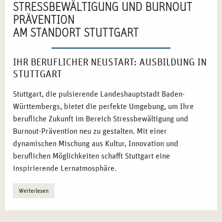
STRESSBEWÄLTIGUNG UND BURNOUT
PRÄVENTION
AM STANDORT STUTTGART
IHR BERUFLICHER NEUSTART: AUSBILDUNG IN
STUTTGART
Stuttgart, die pulsierende Landeshauptstadt Baden-
Württembergs, bietet die perfekte Umgebung, um Ihre
berufliche Zukunft im Bereich Stressbewältigung und
Burnout-Prävention neu zu gestalten. Mit einer
dynamischen Mischung aus Kultur, Innovation und
beruflichen Möglichkeiten schafft Stuttgart eine
inspirierende Lernatmosphäre.
Innovatives Ausbildungsumfeld:
Stuttgart steht für
Weiterlesen
Fortschritt und moderne Bildungskonzepte, die Ihre
Karriere voranbringen.