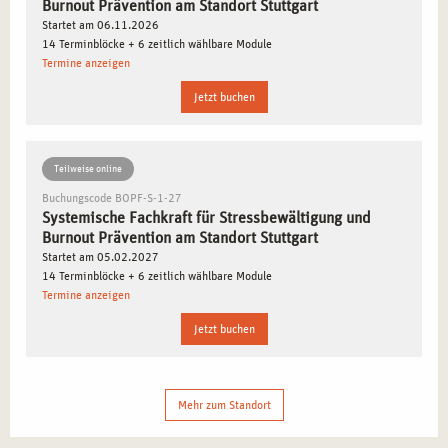
Burnout Prävention am Standort Stuttgart
Praktische Stressbewältigung:
Beherrschen Sie
Startet am 06.11.2026
14 Terminblöcke + 6 zeitlich wählbare Module
Methoden wie kognitive und instrumentelle
Termine anzeigen
Stressbewältigung.
Resilienz und Wertearbeit:
Entwickeln Sie Strategien,
Jetzt buchen
um die innere Stärke Ihrer Klienten zu fördern.
Teilweise online
ZIELGRUPPEN FÜR DIE AUSBILDUNG IN
STUTTGART
Buchungscode BOPF-S-1-27
Systemische Fachkraft für Stressbewältigung und
Burnout Prävention am Standort Stuttgart
Die Ausbildung richtet sich an Personen, die im
Startet am 05.02.2027
Gesundheitswesen tätig sind oder eine neue berufliche
14 Terminblöcke + 6 zeitlich wählbare Module
Perspektive suchen. Insbesondere profitieren:
Termine anzeigen
Jetzt buchen
Fachkräfte im Coaching und in der Beratung:
Personen,
die ihre Kompetenzen erweitern möchten.
Pflege- und Sozialberufe:
Mitarbeitende, die innovative
Mehr zum Standort
Ansätze in ihre Arbeit integrieren wollen.
Personalverantwortliche:
Fachleute, die betriebliche