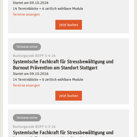
die Möglichkeit, Ihr Wissen in einem innovativen Umfeld
Startet am 09.10.2026
14 Terminblöcke + 6 zeitlich wählbare Module
anzuwenden und gleichzeitig von den vielfältigen Freizeit-
Termine anzeigen
und Kulturangeboten zu profitieren.
Jetzt buchen
INHALTE DER AUSBILDUNG IN STUTTGART
Unsere Ausbildung bereitet Sie gezielt darauf vor,
Teilweise online
Menschen in stressreichen Lebenslagen professionell zu
Buchungscode BOPF-S-4-26
Systemische Fachkraft für Stressbewältigung und
unterstützen. Die praxisnahen Inhalte sorgen dafür, dass
Burnout Prävention am Standort Stuttgart
Sie optimal auf Ihre zukünftigen Aufgaben vorbereitet
Startet am 09.10.2026
sind:
14 Terminblöcke + 6 zeitlich wählbare Module
Termine anzeigen
Grundlagen der Stressbewältigung:
Verstehen Sie die
Jetzt buchen
Entstehung von Stress und seine Auswirkungen auf die
Gesundheit.
Systemische Ansätze:
Lernen Sie, wie Sie systemische
Teilweise online
Methoden effektiv in der Beratung einsetzen.
Buchungscode BOPF-S-3-26
Diagnostik und Analyse:
Erwerben Sie Kompetenzen zur
Systemische Fachkraft für Stressbewältigung und
fundierten Beurteilung von Stresssymptomen.