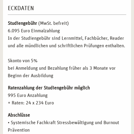
Bildungssektor:
Mitarbeit in Weiterbildungsinstituten
Inhalte der Ausbildung
Systemische Beratung
ECKDATEN
oder Schulen.
Inhalte der Fortbildung
Kursleitung Autogenes Training
Gesundheitswesen:
Arbeit in Kliniken, Praxen oder
Inhalte der Fortbildung
Kursleitung Progressive
Studiengebühr
sozialen Einrichtungen.
(MwSt. befreit)
Muskelentspannung
6.095 Euro Einmalzahlung
Gemeinwesenarbeit:
Engagement in Projekten zur
Inhalte der Fortbildung
Kursleitung Stressbewältigung
In der Studiengebühr sind Lernmittel, Fachbücher, Reader
Prävention und Gesundheitsförderung.
Inhalte der Fortbildung
Kursleitung Stressreduktion im
und alle mündlichen und schriftlichen Prüfungen enthalten.
Alltag durch Achtsamkeitstraining
ABSCHLÜSSE DER AUSBILDUNG IN STUTTGART
Inhalte der Fortbildung
Methodik und Didaktik
Skonto von 5%
Inhalte der Fortbildung
Train the Trainer
Nach erfolgreichem Abschluss der Ausbildung können Sie
bei Anmeldung und Bezahlung früher als 3 Monate vor
folgende Qualifikationen erwerben:
Beginn der Ausbildung
Systemischer Fachberater für Stressbewältigung und
Ratenzahlung der Studiengebühr möglich
Burnout-Prävention
995 Euro Anzahlung
Kursleiter in Entspannungstechniken
+ Raten: 24 x 234 Euro
Systemischer Berater mit Schwerpunkt
Abschlüsse
Gesundheitsförderung
• Systemische Fachkraft Stressbewältigung und Burnout
Setzen Sie auf eine zukunftssichere Karriere im
Prävention