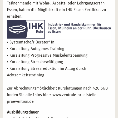
Gesundheitsbereich und starten Sie Ihre Ausbildung in
Teilnehmende mit Wohn-, Arbeits- oder Lehrgangsort in
Stuttgart. Profitieren Sie von praxisnahen Inhalten,
Essen, haben die Möglichkeit ein IHK Essen Zertifikat zu
flexiblen Lernmodellen und einem inspirierenden Standort,
erhalten.
der Ihnen zahlreiche berufliche Möglichkeiten bietet.
• Systemische/r Berater*in
• Kursleitung Autogenes Training
• Kursleitung Progressive Muskelentspannung
• Kursleitung Stressbewältigung
• Kursleitung Stressreduktion im Alltag durch
Achtsamkeitstraining
Zur Abrechnungsmöglichkeit Kursleitungen nach §20 SGB
finden Sie alle Infos hier: www.zentrale-pruefstelle-
praevention.de
Ausbildungsdauer