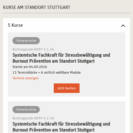
Zentrale Lage:
Die exzellente Infrastruktur der Stadt
KURSE AM STANDORT STUTTGART
sorgt für eine leichte Erreichbarkeit der Akademie.
Vielfältige Netzwerke:
Nutzen Sie die lokalen
Partnerschaften im Gesundheits- und Sozialsektor.
5 Kurse
Praxisorientierte Inhalte:
Unsere Ausbildung vermittelt
Ihnen das notwendige Fachwissen und die praktischen
Teilweise online
Fertigkeiten für Ihren beruflichen Erfolg.
Buchungscode BOPF-S-1-26
Flexibles Lernen:
Dank modularer Kurspläne lassen sich
Systemische Fachkraft für Stressbewältigung und
Burnout Prävention am Standort Stuttgart
Beruf und Weiterbildung optimal kombinieren.
Startet am 04.09.2026
13 Terminblöcke + 6 zeitlich wählbare Module
WARUM STUTTGART EIN IDEALER STANDORT
Termine anzeigen
FÜR IHRE AUSBILDUNG IST
Jetzt buchen
Stuttgart vereint wirtschaftliche Dynamik mit kulturellem
Reichtum und zählt zu den wichtigsten Bildungsstandorten
Teilweise online
in Deutschland. Die Stadt ist Heimat zahlreicher
Buchungscode BOPF-S-2-26
Unternehmen und Institutionen, die großen Wert auf
Systemische Fachkraft für Stressbewältigung und
betriebliche Gesundheitsförderung legen. Hier haben Sie
Burnout Prävention am Standort Stuttgart