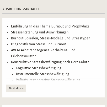
Gesundheitsprogramme entwickeln und umsetzen.
Seminarleiter und Trainer:
Personen, die sich auf
AUSBILDUNGSINHALTE
Stressmanagement spezialisieren möchten.
Quereinsteiger:
Interessierte, die eine neue Karriere im
Bereich Gesundheitsförderung starten möchten.
Einführung in das Thema Burnout und Prophylaxe
Stressentstehung und Auswirkungen
Burnout-Spiralen, Stress-Modelle und Stresstypen
BERUFLICHE PERSPEKTIVEN IN
Diagnostik von Stress und Burnout
STUTTGART</H2
AVEM Arbeitsbezogenes Verhaltens- und
NACH ABSCHLUSS DER AUSBILDUNG STEHEN
Erlebensmuster
IHNEN ZAHLREICHE BERUFLICHE OPTIONEN
Konstruktive Stressbewältigung nach Gert Kaluza
OFFEN. NUTZEN SIE IHRE NEUEN
KOMPETENZEN, UM IN VERSCHIEDENEN
Kognitive Stressbewältigung
BEREICHEN ERFOLGREICH ZU SEIN:
Instrumentelle Stressbewältigung
Paliativ-regenerative Stressbewältigung
Betriebliche Gesundheitsförderung:
Beratung und
Selbstwirksamkeit und Wertearbeit
Weiterlesen
Training in Unternehmen zur Stressbewältigung.
Genusstraining
Selbständigkeit:
Aufbau einer eigenen Praxis für
Krisenprophylaxe
systemische Beratung und Coaching.
Psychohygiene