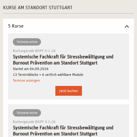
Zentrale Lage:
Die exzellente Infrastruktur der Stadt
KURSE AM STANDORT STUTTGART
sorgt für eine leichte Erreichbarkeit der Akademie.
Vielfältige Netzwerke:
Nutzen Sie die lokalen
Partnerschaften im Gesundheits- und Sozialsektor.
5 Kurse
Praxisorientierte Inhalte:
Unsere Ausbildung vermittelt
Ihnen das notwendige Fachwissen und die praktischen
Teilweise online
Fertigkeiten für Ihren beruflichen Erfolg.
Buchungscode BOPF-S-1-26
Flexibles Lernen:
Dank modularer Kurspläne lassen sich
Systemische Fachkraft für Stressbewältigung und
Burnout Prävention am Standort Stuttgart
Beruf und Weiterbildung optimal kombinieren.
Startet am 04.09.2026
13 Terminblöcke + 6 zeitlich wählbare Module
WARUM STUTTGART EIN IDEALER STANDORT
Termine anzeigen
FÜR IHRE AUSBILDUNG IST
Jetzt buchen
Stuttgart vereint wirtschaftliche Dynamik mit kulturellem
Reichtum und zählt zu den wichtigsten Bildungsstandorten
Teilweise online
in Deutschland. Die Stadt ist Heimat zahlreicher
Buchungscode BOPF-S-2-26
Unternehmen und Institutionen, die großen Wert auf
Systemische Fachkraft für Stressbewältigung und
betriebliche Gesundheitsförderung legen. Hier haben Sie
Burnout Prävention am Standort Stuttgart