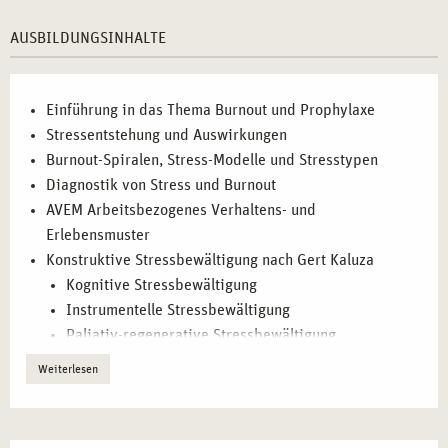
Gesundheitsprogramme entwickeln und umsetzen.
Seminarleiter und Trainer:
Personen, die sich auf
AUSBILDUNGSINHALTE
Stressmanagement spezialisieren möchten.
Quereinsteiger:
Interessierte, die eine neue Karriere im
Bereich Gesundheitsförderung starten möchten.
Einführung in das Thema Burnout und Prophylaxe
Stressentstehung und Auswirkungen
Burnout-Spiralen, Stress-Modelle und Stresstypen
BERUFLICHE PERSPEKTIVEN IN
Diagnostik von Stress und Burnout
STUTTGART</H2
AVEM Arbeitsbezogenes Verhaltens- und
NACH ABSCHLUSS DER AUSBILDUNG STEHEN
Erlebensmuster
IHNEN ZAHLREICHE BERUFLICHE OPTIONEN
Konstruktive Stressbewältigung nach Gert Kaluza
OFFEN. NUTZEN SIE IHRE NEUEN
KOMPETENZEN, UM IN VERSCHIEDENEN
Kognitive Stressbewältigung
BEREICHEN ERFOLGREICH ZU SEIN:
Instrumentelle Stressbewältigung
Paliativ-regenerative Stressbewältigung
Betriebliche Gesundheitsförderung:
Beratung und
Selbstwirksamkeit und Wertearbeit
Weiterlesen
Training in Unternehmen zur Stressbewältigung.
Genusstraining
Selbständigkeit:
Aufbau einer eigenen Praxis für
Krisenprophylaxe
systemische Beratung und Coaching.
Psychohygiene