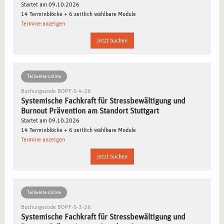
die Möglichkeit, Ihr Wissen in einem innovativen Umfeld
Startet am 09.10.2026
14 Terminblöcke + 6 zeitlich wählbare Module
anzuwenden und gleichzeitig von den vielfältigen Freizeit-
Termine anzeigen
und Kulturangeboten zu profitieren.
Jetzt buchen
INHALTE DER AUSBILDUNG IN STUTTGART
Unsere Ausbildung bereitet Sie gezielt darauf vor,
Teilweise online
Menschen in stressreichen Lebenslagen professionell zu
Buchungscode BOPF-S-4-26
Systemische Fachkraft für Stressbewältigung und
unterstützen. Die praxisnahen Inhalte sorgen dafür, dass
Burnout Prävention am Standort Stuttgart
Sie optimal auf Ihre zukünftigen Aufgaben vorbereitet
Startet am 09.10.2026
sind:
14 Terminblöcke + 6 zeitlich wählbare Module
Termine anzeigen
Grundlagen der Stressbewältigung:
Verstehen Sie die
Jetzt buchen
Entstehung von Stress und seine Auswirkungen auf die
Gesundheit.
Systemische Ansätze:
Lernen Sie, wie Sie systemische
Teilweise online
Methoden effektiv in der Beratung einsetzen.
Buchungscode BOPF-S-3-26
Diagnostik und Analyse:
Erwerben Sie Kompetenzen zur
Systemische Fachkraft für Stressbewältigung und
fundierten Beurteilung von Stresssymptomen.