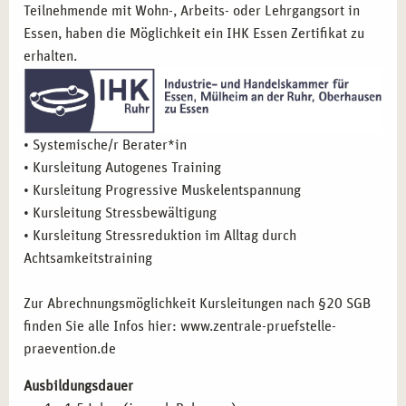
Gesundheitsbereich und starten Sie Ihre Ausbildung in
Teilnehmende mit Wohn-, Arbeits- oder Lehrgangsort in
Stuttgart. Profitieren Sie von praxisnahen Inhalten,
Essen, haben die Möglichkeit ein IHK Essen Zertifikat zu
flexiblen Lernmodellen und einem inspirierenden Standort,
erhalten.
der Ihnen zahlreiche berufliche Möglichkeiten bietet.
• Systemische/r Berater*in
• Kursleitung Autogenes Training
• Kursleitung Progressive Muskelentspannung
• Kursleitung Stressbewältigung
• Kursleitung Stressreduktion im Alltag durch
Achtsamkeitstraining
Zur Abrechnungsmöglichkeit Kursleitungen nach §20 SGB
finden Sie alle Infos hier: www.zentrale-pruefstelle-
praevention.de
Ausbildungsdauer