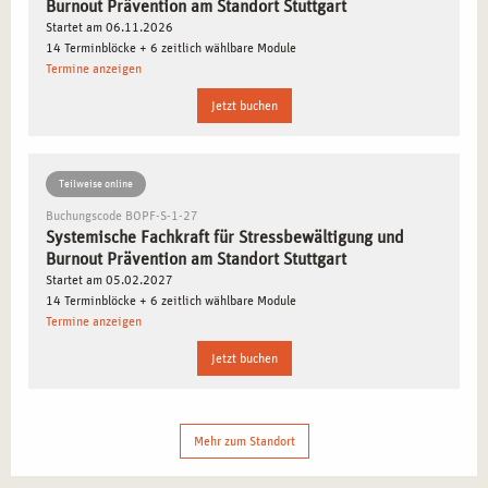
Burnout Prävention am Standort Stuttgart
Praktische Stressbewältigung:
Beherrschen Sie
Startet am 06.11.2026
14 Terminblöcke + 6 zeitlich wählbare Module
Methoden wie kognitive und instrumentelle
Termine anzeigen
Stressbewältigung.
Resilienz und Wertearbeit:
Entwickeln Sie Strategien,
Jetzt buchen
um die innere Stärke Ihrer Klienten zu fördern.
Teilweise online
ZIELGRUPPEN FÜR DIE AUSBILDUNG IN
STUTTGART
Buchungscode BOPF-S-1-27
Systemische Fachkraft für Stressbewältigung und
Burnout Prävention am Standort Stuttgart
Die Ausbildung richtet sich an Personen, die im
Startet am 05.02.2027
Gesundheitswesen tätig sind oder eine neue berufliche
14 Terminblöcke + 6 zeitlich wählbare Module
Perspektive suchen. Insbesondere profitieren:
Termine anzeigen
Jetzt buchen
Fachkräfte im Coaching und in der Beratung:
Personen,
die ihre Kompetenzen erweitern möchten.
Pflege- und Sozialberufe:
Mitarbeitende, die innovative
Mehr zum Standort
Ansätze in ihre Arbeit integrieren wollen.
Personalverantwortliche:
Fachleute, die betriebliche