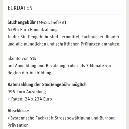
Bildungssektor:
Mitarbeit in Weiterbildungsinstituten
Inhalte der Ausbildung
Systemische Beratung
ECKDATEN
oder Schulen.
Inhalte der Fortbildung
Kursleitung Autogenes Training
Gesundheitswesen:
Arbeit in Kliniken, Praxen oder
Inhalte der Fortbildung
Kursleitung Progressive
Studiengebühr
sozialen Einrichtungen.
(MwSt. befreit)
Muskelentspannung
6.095 Euro Einmalzahlung
Gemeinwesenarbeit:
Engagement in Projekten zur
Inhalte der Fortbildung
Kursleitung Stressbewältigung
In der Studiengebühr sind Lernmittel, Fachbücher, Reader
Prävention und Gesundheitsförderung.
Inhalte der Fortbildung
Kursleitung Stressreduktion im
und alle mündlichen und schriftlichen Prüfungen enthalten.
Alltag durch Achtsamkeitstraining
ABSCHLÜSSE DER AUSBILDUNG IN STUTTGART
Inhalte der Fortbildung
Methodik und Didaktik
Skonto von 5%
Inhalte der Fortbildung
Train the Trainer
Nach erfolgreichem Abschluss der Ausbildung können Sie
bei Anmeldung und Bezahlung früher als 3 Monate vor
folgende Qualifikationen erwerben:
Beginn der Ausbildung
Systemischer Fachberater für Stressbewältigung und
Ratenzahlung der Studiengebühr möglich
Burnout-Prävention
995 Euro Anzahlung
Kursleiter in Entspannungstechniken
+ Raten: 24 x 234 Euro
Systemischer Berater mit Schwerpunkt
Abschlüsse
Gesundheitsförderung
• Systemische Fachkraft Stressbewältigung und Burnout
Setzen Sie auf eine zukunftssichere Karriere im
Prävention