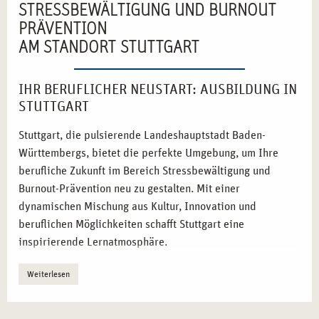
STRESSBEWÄLTIGUNG UND BURNOUT
PRÄVENTION
AM STANDORT STUTTGART
IHR BERUFLICHER NEUSTART: AUSBILDUNG IN
STUTTGART
Stuttgart, die pulsierende Landeshauptstadt Baden-
Württembergs, bietet die perfekte Umgebung, um Ihre
berufliche Zukunft im Bereich Stressbewältigung und
Burnout-Prävention neu zu gestalten. Mit einer
dynamischen Mischung aus Kultur, Innovation und
beruflichen Möglichkeiten schafft Stuttgart eine
inspirierende Lernatmosphäre.
Innovatives Ausbildungsumfeld:
Stuttgart steht für
Weiterlesen
Fortschritt und moderne Bildungskonzepte, die Ihre
Karriere voranbringen.