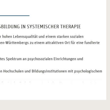
USBILDUNG IN SYSTEMISCHER THERAPIE
ner hohen Lebensqualität und einem starken sozialen
n-Württembergs zu einem attraktiven Ort für eine fundierte
eites Spektrum an psychosozialen Einrichtungen und
on Hochschulen und Bildungsinstitutionen mit psychologischem
ufen ist der Bedarf an systemischen Kompetenzen konstant
it öffentlichen Verkehrsmitteln und vielseitige
 Umgebung, um Lernen und Lebensqualität zu verbinden.