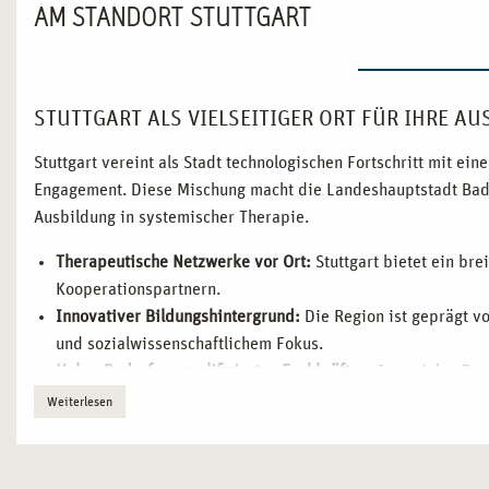
AM STANDORT STUTTGART
STUTTGART ALS VIELSEITIGER ORT FÜR IHRE A
Stuttgart vereint als Stadt technologischen Fortschritt mit ei
Engagement. Diese Mischung macht die Landeshauptstadt Bade
Ausbildung in systemischer Therapie.
Therapeutische Netzwerke vor Ort:
Stuttgart bietet ein br
Kooperationspartnern.
Innovativer Bildungshintergrund:
Die Region ist geprägt v
und sozialwissenschaftlichem Fokus.
Hoher Bedarf an qualifizierten Fachkräften:
In sozialen Ber
hoch.
Weiterlesen
Zentraler Standort in Süddeutschland:
Gute Erreichbarkeit m
Arbeitsmärkte.
Lebendige Kulturszene und hoher Freizeitwert:
Eine ideale