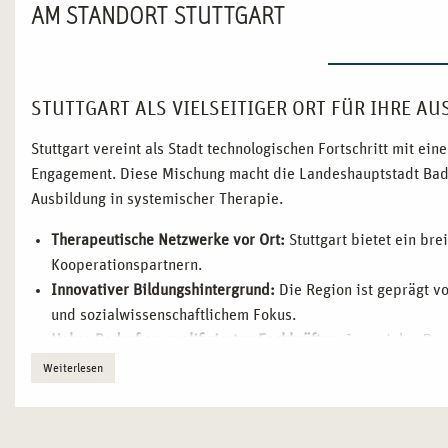
AM STANDORT STUTTGART
STUTTGART ALS VIELSEITIGER ORT FÜR IHRE A
Stuttgart vereint als Stadt technologischen Fortschritt mit ei
Engagement. Diese Mischung macht die Landeshauptstadt Bade
Ausbildung in systemischer Therapie.
Therapeutische Netzwerke vor Ort:
Stuttgart bietet ein br
Kooperationspartnern.
Innovativer Bildungshintergrund:
Die Region ist geprägt v
und sozialwissenschaftlichem Fokus.
Hoher Bedarf an qualifizierten Fachkräften:
In sozialen Ber
hoch.
Weiterlesen
Zentraler Standort in Süddeutschland:
Gute Erreichbarkeit m
Arbeitsmärkte.
Lebendige Kulturszene und hoher Freizeitwert:
Eine ideale