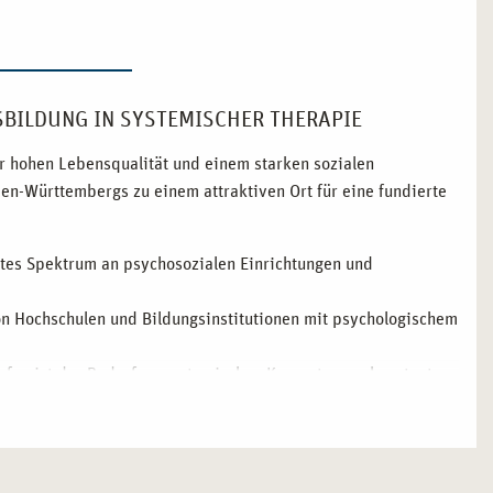
USBILDUNG IN SYSTEMISCHER THERAPIE
ner hohen Lebensqualität und einem starken sozialen
n-Württembergs zu einem attraktiven Ort für eine fundierte
eites Spektrum an psychosozialen Einrichtungen und
on Hochschulen und Bildungsinstitutionen mit psychologischem
ufen ist der Bedarf an systemischen Kompetenzen konstant
it öffentlichen Verkehrsmitteln und vielseitige
 Umgebung, um Lernen und Lebensqualität zu verbinden.