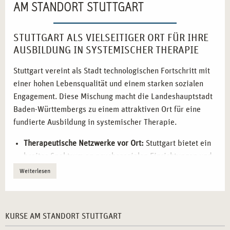
AM STANDORT STUTTGART
STUTTGART ALS VIELSEITIGER ORT FÜR IHRE
AUSBILDUNG IN SYSTEMISCHER THERAPIE
Stuttgart vereint als Stadt technologischen Fortschritt mit
einer hohen Lebensqualität und einem starken sozialen
Engagement. Diese Mischung macht die Landeshauptstadt
Baden-Württembergs zu einem attraktiven Ort für eine
fundierte Ausbildung in systemischer Therapie.
Therapeutische Netzwerke vor Ort:
Stuttgart bietet ein
breites Spektrum an psychosozialen Einrichtungen und
Kooperationspartnern.
Weiterlesen
Innovativer Bildungshintergrund:
Die Region ist
geprägt von Hochschulen und Bildungsinstitutionen mit
psychologischem und sozialwissenschaftlichem Fokus.
KURSE AM STANDORT STUTTGART
Hoher Bedarf an qualifizierten Fachkräften:
In sozialen