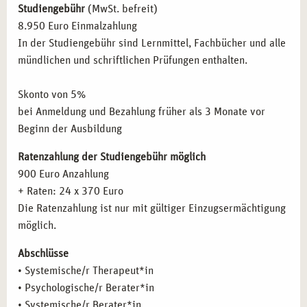
Studiengebühr
(MwSt. befreit)
reflektieren und Sicherheit in der praktischen Arbeit
8.950 Euro Einmalzahlung
gewinnen.
In der Studiengebühr sind Lernmittel, Fachbücher und alle
Integration heilkundlicher Grundlagen:
Optionaler Weg
mündlichen und schriftlichen Prüfungen enthalten.
zur Vorbereitung auf die Überprüfung Heilpraktiker
Psychotherapie.
Skonto von 5%
bei Anmeldung und Bezahlung früher als 3 Monate vor
WER PROFITIERT VON DER AUSBILDUNG ZUR
Beginn der Ausbildung
SYSTEMISCHEN THERAPIE IN STUTTGART
BESONDERS?
Ratenzahlung der Studiengebühr möglich
900 Euro Anzahlung
Unser Angebot richtet sich an engagierte Menschen, die
+ Raten: 24 x 370 Euro
sich beruflich weiterentwickeln wollen:
Die Ratenzahlung ist nur mit gültiger Einzugsermächtigung
Fachleute im psychosozialen Bereich,
die ihre
möglich.
Handlungskompetenz erweitern wollen.
Abschlüsse
Erzieher und Sozialpädagogen,
die sich systemisch
• Systemische/r Therapeut*in
fundiert fortbilden möchten.
• Psychologische/r Berater*in
Interessierte mit therapeutischem Berufswunsch,
die
• Systemische/r Berater*in