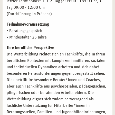
letzter Terminblock: 1. + 2. Tag je 09:00 - 18:00 Uhr, 3.
lösungsorientierte Therapieprozesse mit systemischem
Tag 09:00 - 12:00 Uhr
Ansatz.
(Durchführung in Präsenz)
Begleitung von Familien- und Gruppenprozessen:
Unterstützen Sie Familien und Gruppen in
Teilnahmevoraussetzung
Veränderungsprozessen, indem Sie ihre Dynamiken
• Beratungsgespräch
analysieren und nachhaltige Lösungswege fördern.
• Mindestalter 25 Jahre
Teamentwicklung und Supervision im institutionellen
Ihre berufliche Perspektive
Kontext:
Fördern Sie die Zusammenarbeit und
Die Weiterbildung richtet sich an Fachkräfte, die in ihren
Weiterentwicklung von Teams in sozialen,
beruflichen Kontexten mit komplexen familiären, sozialen
pädagogischen oder unternehmerischen Kontexten.
und individuellen Dynamiken arbeiten und sich dabei
Anwendung systemischer Prinzipien in Bildung, Pflege
besonderen Herausforderungen gegenübergestellt sehen.
und Gesundheitswesen:
Bringen Sie systemische
Dies betrifft insbesondere Berater*innen und Coaches,
Sichtweisen in Ihre tägliche Arbeit ein, um
aber auch Fachkräfte aus psychosozialen, pädagogischen,
Klient*innen, Schüler*innen oder Patient*innen
pflegerischen oder beratenden Arbeitsfeldern. Die
ganzheitlich zu begleiten.
Weiterbildung eignet sich zudem hervorragend als
fachliche Unterstützung für Mitarbeiter*innen in
ZERTIFIZIERTE ABSCHLÜSSE IHRER
Beratungsstellen, Familien- und Jugendhilfeeinrichtungen,