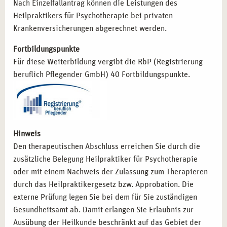
eine Ausbildung mit Herz, Kompetenz und Praxisbezug.
Nach Einzelfallantrag können die Leistungen des
Wir begleiten Sie auf Ihrem Weg in die professionelle
Heilpraktikers für Psychotherapie bei privaten
systemische Arbeit mit erfahrenen Dozierenden,
Krankenversicherungen abgerechnet werden.
umfassender Betreuung und praxisorientierten
Fortbildungspunkte
Lernformaten. Starten Sie Ihre berufliche Neuausrichtung
Für diese Weiterbildung vergibt die RbP (Registrierung
in Stuttgart und wachsen Sie mit jeder Lernerfahrung ein
beruflich Pflegender GmbH) 40 Fortbildungspunkte.
Stück weiter.
Hinweis
Den therapeutischen Abschluss erreichen Sie durch die
zusätzliche Belegung Heilpraktiker für Psychotherapie
oder mit einem Nachweis der Zulassung zum Therapieren
durch das Heilpraktikergesetz bzw. Approbation. Die
externe Prüfung legen Sie bei dem für Sie zuständigen
Gesundheitsamt ab. Damit erlangen Sie Erlaubnis zur
Ausübung der Heilkunde beschränkt auf das Gebiet der