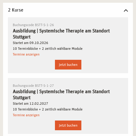
Berufen ist der Bedarf an systemischen Kompetenzen
konstant hoch.
2 Kurse
Zentraler Standort in Süddeutschland:
Gute
Erreichbarkeit mit öffentlichen Verkehrsmitteln und
Buchungscode BSTT-S-1-26
Ausbildung | Systemische Therapie am Standort
vielseitige Arbeitsmärkte.
Stuttgart
Lebendige Kulturszene und hoher Freizeitwert:
Eine
Startet am 09.10.2026
ideale Umgebung, um Lernen und Lebensqualität zu
10 Terminblöcke + 2 zeitlich wählbare Module
Termine anzeigen
verbinden.
Jetzt buchen
SYSTEMISCHE THERAPIE IN STUTTGART:
KONTEXTSENSIBLES LERNEN MIT PERSPEKTIVE
Buchungscode BSTT-S-1-27
In Stuttgart begegnen sich unterschiedliche soziale
Ausbildung | Systemische Therapie am Standort
Stuttgart
Realitäten auf engem Raum. Die Ausbildung in
Startet am 12.02.2027
systemischer Therapie an unserem Standort sensibilisiert
10 Terminblöcke + 2 zeitlich wählbare Module
Sie dafür, wie therapeutische Prozesse kulturell,
Termine anzeigen
gesellschaftlich und individuell wirksam gestaltet werden
Jetzt buchen
können.