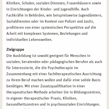
AUSBILDUNG SYSTEMISCHE THERAPIE IN
Kliniken, Schulen, sozialen Diensten, Frauenhäusern sowie
STUTTGART
in Einrichtungen der Kinder- und Jugendhilfe. Auch
Fachkräfte in Behörden, wie beispielsweise Jugendämtern,
Nach erfolgreichem Abschluss erhalten Sie Qualifikationen,
Sozialdiensten oder im Kontext von Polizei und Justiz,
die Ihre therapeutische Laufbahn untermauern:
profitieren von einer systemischen Perspektive auf die
Abschluss „Systemischer Therapeut“
Arbeit mit komplexen Systemen, Beziehungen und
Zusatzzertifikate als systemischer Berater oder
individuellen Lebenswelten.
psychologischer Berater:
Sie erweitern Ihre
Zielgruppe
Kompetenzfelder und können in unterschiedlichen
Die Ausbildung ist sowohl geeignet für Menschen in
Kontexten arbeiten.
sozialen, beratenden oder pädagogischen Berufen als auch
Perspektive Heilpraktiker Psychotherapie:
Mit
für Interessierte, die die Psychotherapie im
entsprechender Zusatzqualifikation öffnet sich der Weg
Zusammenhang mit einer fachtherapeutischen Ausrichtung
zur therapeutischen Heilkunde.
zu ihrem Beruf machen wollen und dafür eine solide Basis
benötigen. Mit einer Zusatzqualifikation in einer
CAMPUS NATURALIS STUTTGART:
therapeutischen Methode arbeiten Sie in Bildungszentren,
SYSTEMISCH LERNEN, MENSCHLICH WACHSEN
in eigener therapeutischer Praxis, Kliniken,
Mit unserer Akademie in Stuttgart entscheiden Sie sich für
Gesundheitszentren und in psychosozialen Einrichtungen.