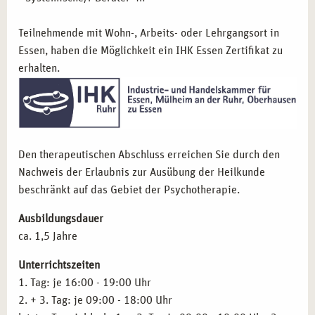
auf fundierter Grundlage arbeiten wollen.
Berufstätige in der Personalentwicklung oder
Teilnehmende mit Wohn-, Arbeits- oder Lehrgangsort in
Supervision,
die systemische Impulse suchen.
Essen, haben die Möglichkeit ein IHK Essen Zertifikat zu
Menschen mit eigener Lebenserfahrung,
die daraus
erhalten.
neue Berufsperspektiven gestalten wollen.
BERUFLICHE CHANCEN DURCH DIE
AUSBILDUNG IN SYSTEMISCHER THERAPIE IN
STUTTGART
Den therapeutischen Abschluss erreichen Sie durch den
Nachweis der Erlaubnis zur Ausübung der Heilkunde
Systemisches Denken und Arbeiten ist in vielen
beschränkt auf das Gebiet der Psychotherapie.
Berufsfeldern einsetzbar:
Ausbildungsdauer
Systemische Beratung in sozialen und therapeutischen
ca. 1,5 Jahre
Einrichtungen:
Arbeiten Sie professionell in
Beratungsstellen, Kliniken oder sozialen Organisationen
Unterrichtszeiten
und begleiten Sie Menschen in komplexen Lebenslagen.
1. Tag: je 16:00 - 19:00 Uhr
Freie Praxisarbeit als Coach oder Therapeut:
Starten
2. + 3. Tag: je 09:00 - 18:00 Uhr
Sie Ihre eigene Praxis und gestalten Sie individuelle,