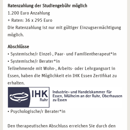
FAZIT
Systemische Beratung und Therapie mit
Ratenzahlung der Studiengebühr möglich
Einzelpersonen
1.200 Euro Anzahlung
Nutzen Sie die Gelegenheit, Ihre Karriere mit einer
Systemische Paartherapie
+ Raten: 36 x 295 Euro
fundierten und praxisorientierten Ausbildung in
Systemische Arbeit mit Familien
Die Ratenzahlung ist nur mit gültiger Einzugsermächtigung
systemischer Einzel-, Paar- und Familientherapie in
Systemische Arbeit mit Senioren
möglich.
Stuttgart zu starten. Werden Sie Teil der
campus naturalis
-
Grundlagen der systemischen Sexualtherapie
Gemeinschaft und erhalten Sie die Unterstützung, die Sie
Abschlüsse
Grundlagen der Sexualtherapie
für Ihre berufliche und persönliche Weiterentwicklung
• Systemische/r Einzel-, Paar- und Familientherapeut*in
systemische Sichtweise der Sexualtherapie
benötigen. Starten Sie noch heute in eine erfolgreiche und
• Systemische/r Berater*in
Pathologie sexueller Störungen
erfüllende berufliche Laufbahn!
Teilnehmende mit Wohn-, Arbeits- oder Lehrgangsort in
Umgang mit Sexualstörungen in der Paartherapie
Essen, haben die Möglichkeit ein IHK Essen Zertifikat zu
Der systemische Blick auf Psychopathologie
erhalten.
Praxistraining, Fallbeispiele und
Supervision
Psychohygiene
Inhalte des Basismoduls
Systemische Beratung
• Psychologische/r Berater*in
Inhalte der Ausbildung
Heilpraktiker*in Psychotherapie
Inhalte der Fortbildung
Anatomie und Pysiologie
Den therapeutischen Abschluss erreichen Sie durch den