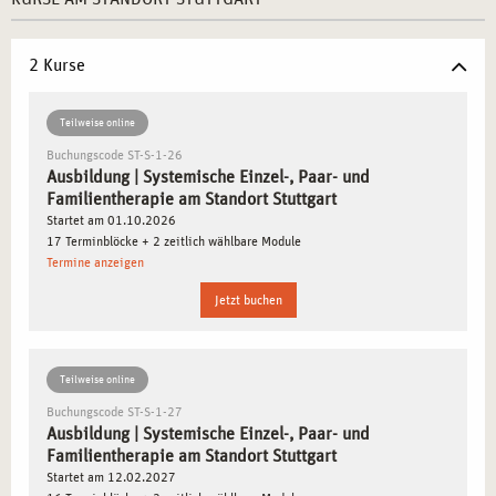
anderen Fachleuten und potenziellen Arbeitgebern
vermittelt.
2 Kurse
WARUM STUTTGART ALS
Teilweise online
AUSBILDUNGSSTANDORT VON VORTEIL IST
Buchungscode ST-S-1-26
Ausbildung | Systemische Einzel-, Paar- und
Stuttgart, eine Stadt, die für Innovation und Vielfalt
Familientherapie am Standort Stuttgart
bekannt ist, bietet Ihnen die perfekte Umgebung für eine
Startet am 01.10.2026
fundierte Ausbildung in systemischer Einzel-, Paar- und
17 Terminblöcke + 2 zeitlich wählbare Module
Familientherapie. Als Zentrum für kreative und soziale
Termine anzeigen
Entwicklungen ermöglicht Ihnen Stuttgart, sich als
Jetzt buchen
Therapeut*in in einem dynamischen und
zukunftsorientierten Umfeld weiterzubilden und Ihre
berufliche Laufbahn erfolgreich zu gestalten.
Teilweise online
Buchungscode ST-S-1-27
Ausbildung | Systemische Einzel-, Paar- und
SYSTEMISCHE BERATUNG ALS EFFEKTIVE
Familientherapie am Standort Stuttgart
METHODE FÜR NACHHALTIGE VERÄNDERUNG
Startet am 12.02.2027