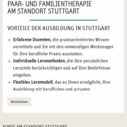
PAAR- UND FAMILIENTHERAPIE
AM STANDORT STUTTGART
VORTEILE DER AUSBILDUNG IN STUTTGART
Erfahrene Dozenten
, die praxisorientiertes Wissen
vermitteln und Sie mit den notwendigen Werkzeugen
für Ihre berufliche Praxis ausstatten.
Individuelle Lernmethoden
, die Ihre persönlichen
Lernziele berücksichtigen und auf Ihre Bedürfnisse
eingehen.
Flexibles Lernmodell
, das es Ihnen ermöglicht, Ihre
Ausbildung mit beruflichen und privaten
Verpflichtungen zu verbinden.
Weiterlesen
Praxisorientierte Übungen
, bei denen Sie das erlernte
Wissen direkt anwenden können, um Ihre Fähigkeiten
als Therapeut*in zu festigen.
Starkes Netzwerk
, das Ihnen wertvolle Kontakte zu
KURSE AM STANDORT STUTTGART