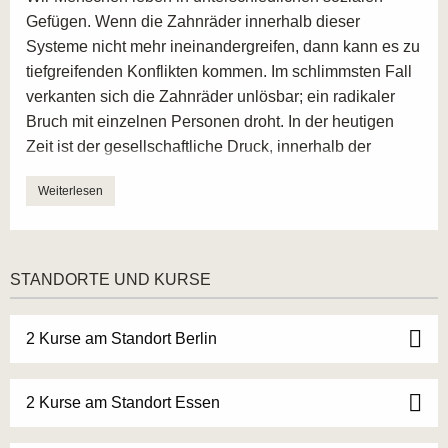
Gefügen. Wenn die Zahnräder innerhalb dieser
Systeme nicht mehr ineinandergreifen, dann kann es zu
tiefgreifenden Konflikten kommen. Im schlimmsten Fall
verkanten sich die Zahnräder unlösbar; ein radikaler
Bruch mit einzelnen Personen droht. In der heutigen
Zeit ist der gesellschaftliche Druck, innerhalb der
einzelnen Systeme störungsfrei zu funktionieren für
Weiterlesen
viele soziale Gefüge und die einzelnen Menschen darin
eine große Belastung. Immer häufiger kommt es zu
Verkantungen, die nicht nur den Einzelnen belasten,
sondern auch sein gesamtes soziales Gefüge. An
STANDORTE UND KURSE
dieser Stelle greift die systemische Beratung bereits in
der Ausbildung ein.
2 Kurse am Standort Berlin
Die systematische Beratung betrachtet den Menschen,
wie der Name schon sagt, als ganzheitliches
Individuum innerhalb seiner jeweiligen Systeme. Das
2 Kurse am Standort Essen
kann mal die Familie, mal eine Gruppe oder aber auch
ein Einzelner innerhalb einer Organisation oder an