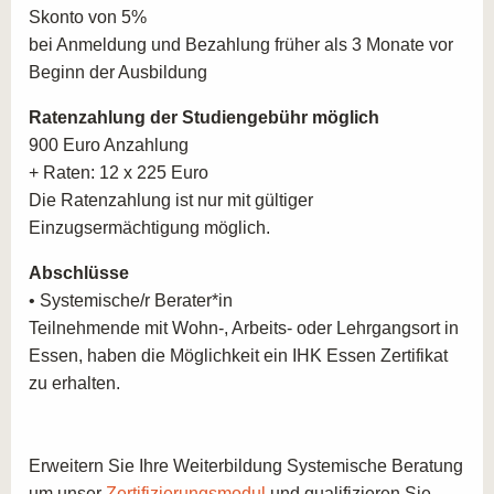
Die systemische Haltung
Skonto von 5%
während der Ausbildung an einer unserer
Gruppendynamische Prozesse – Teambuilding
bei Anmeldung und Bezahlung früher als 3 Monate vor
campusnaturalis-Akademien in ganz Deutschland.
Widerstand und Übertragung
Beginn der Ausbildung
Methodik der Prozessarbeit entsprechend der
SYSTEMISCHE BERATUNG ALS AUS-
Ratenzahlung der Studiengebühr möglich
systemischen Ansätze
UND WEITERBILDUNG
900 Euro Anzahlung
+ Raten: 12 x 225 Euro
Systemische Fragetechniken
Die Maßnahme im Feld der systemischen Beratung
Die Ratenzahlung ist nur mit gültiger
Wirklichkeits- und Möglichkeitskonstruktionen
bildet gleichzeitig die Basisausbildung für die
Einzugsermächtigung möglich.
Arbeit mit Metaphern und inneren Bildern
vertiefenden systemischen Methoden. Als
Die Arbeit mit symbolischen Gegenständen und
weiterführende Maßnahmen innerhalb des Bereichs der
Abschlüsse
Visualisierung
systematischen Therapien können Sie an unseren
• Systemische/r Berater*in
I
nterventionen und Unterbrechungsrituale
Akademien folgende Aus- und Weiterbildungen
Teilnehmende mit Wohn-, Arbeits- oder Lehrgangsort in
Grundformen der hypnosystemischen Arbeit
absolvieren:
Essen, haben die Möglichkeit ein IHK Essen Zertifikat
Körper- und bewegungsorientierte Ansätze in der
zu erhalten.
Ausbildung systemische Einzel-, Paar- und
systemischen Beratung
Familientherapie
Mediation
Ausbildung systemische Kinder- und Jugendtherapie
Erweitern Sie Ihre Weiterbildung Systemische Beratung
Ausbildung Fachcoach Stressbewältigung und
Besondere Arbeitsfelder und Methodenvertiefung:
um unser
Zertifizierungsmodul
und qualifizieren Sie