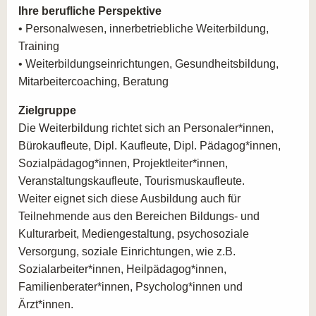
Ihre berufliche Perspektive
von einer umfassenden
Beratung
.
• Personalwesen, innerbetriebliche Weiterbildung,
Kontaktieren Sie uns hierfür einfach.
Training
• Weiterbildungseinrichtungen, Gesundheitsbildung,
Mitarbeitercoaching, Beratung
Zielgruppe
Die Weiterbildung richtet sich an Personaler*innen,
Bürokaufleute, Dipl. Kaufleute, Dipl. Pädagog*innen,
Sozialpädagog*innen, Projektleiter*innen,
Veranstaltungskaufleute, Tourismuskaufleute.
Weiter eignet sich diese Ausbildung auch für
Teilnehmende aus den Bereichen Bildungs- und
Kulturarbeit, Mediengestaltung, psychosoziale
Versorgung, soziale Einrichtungen, wie z.B.
Sozialarbeiter*innen, Heilpädagog*innen,
Familienberater*innen, Psycholog*innen und
Ärzt*innen.