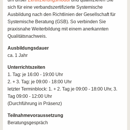
Burnout-Prävention
sich für eine verbandszertifizierte Systemische
Inklusion und Systemik
Ausbildung nach den Richtlinien der Gesellschaft für
In diesen vertiefenden Kursangeboten erlernen Sie die
Nonverbale Arbeit
Systemische Beratung (GSB). So verbinden Sie
unterschiedlichsten Therapieformen wie
Interkulturelle Arbeit
praxisnahe Weiterbildung mit einem anerkannten
Aufstellungsformen oder Fragetechniken.
Konﬂikt als Chance – Arbeiten mit Konﬂiktpartnern
Qualitätsnachweis.
Um Systemischer Berater zu werden, müssen Sie mit
Ressourcenorientiertes Arbeiten mit besonderen
einer
Ausbildungsdauer von etwa einem Jahr
Familienthemen
Ausbildungsdauer
rechnen
. Die Kosten der Ausbildung zum
Ressourcenorientiertes Arbeiten mit besonderen
ca. 1 Jahr
Systemischen Berater belaufen sich auf ca. 3.350 EUR.
Themen der Arbeitswelt
Mit erfolgreichem Abschluss sind Sie systemischer
Unterrichtszeiten
Berater.
Praxistraining, Fallbeispiele und
1. Tag: je 16:00 - 19:00 Uhr
Supervision
2. + 3. Tag: je 09:00 - 18:00 Uhr
Suchen Sie sich einfach den passenden Standort
letzter Terminblock: 1. + 2. Tag je 09:00 - 18:00 Uhr, 3.
unserer Akademien in Ihrer Nähe aus und buchen Sie
Tag 09:00 - 12:00 Uhr
noch heute Ihre Ausbildung in der systemischen
(Durchführung in Präsenz)
Beratung!
Sie sind sich noch nicht sicher, ob dieser Berufszweig
Teilnahmevoraussetzung
der passende für Sie ist? Dann wenden Sie sich
Beratungsgespräch
unverbindlich an unsere Experten und profitieren Sie