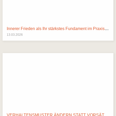
Innerer Frieden als Ihr stärkstes Fundament im Praxisalltag
13.03.2026
VERHALTENSMUSTER ÄNDERN STATT VORSÄTZE BRECHEN: IHR SYSTEMISCHER WEGWEISER FÜR 2026