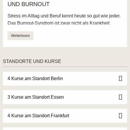
UND BURNOUT
Stress im Alltag und Beruf kennt heute so gut wie jeder.
Das Burnout-Syndrom ist zwar nicht als Krankheit
definiert. Wie ernsthaft der Zustand ist, wird durch die
Weiterlesen
Erwähnung im Internationalen Klassifikationsschema
der Krankheiten ICD-10 betont. Dort ist es als
,,Probleme mit Bezug auf Schwierigkeiten bei der
Lebensbewältigung” unter der Zusatzziffer Z73.0 als
STANDORTE UND KURSE
,,Ausgebranntsein (Burn-out, Zustand der totalen
Erschöpfung)” aufgeführt. Immer häufiger richten Firmen
4 Kurse am Standort Berlin
daher eine eigene Stelle mit einem*r ausgebildeten
Burnout-Prophylaxe-Berater*in und Trainer*in ein.
Passend dazu werden eigene Therapie-Angebote
3 Kurse am Standort Essen
gestellt. Die Ausbildung Systemische Fachtherapie für
Stressbewältigung und Burnout-Prävention bereitet Sie
4 Kurse am Standort Frankfurt
genau auf diese Arbeitsbereiche vor.