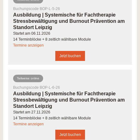
Ausbildung als Stressmanagement Trainer*in und
Burnout-Berater*in immer gefragter. Profitieren Sie von
Buchungscode BOP-L-5-26
Ausbildung | Systemische für Fachtherapie
der Möglichkeit, im Bereich Gesundheit und Prophylaxe
Stressbewältigung und Burnout Prävention am
Ihrer Firma noch aktiver zu werden. Absolvieren Sie
Standort Leipzig
eine berufsbegleitende Ausbildung zum/zur
Startet am 06.11.2026
Systemischen Fachtherapeut*in für Stressbewältigung
14 Terminblöcke + 8 zeitlich wählbare Module
Termine anzeigen
und Burnout-Prävention.
Jetzt buchen
SYSTEMISCHE BERATUNG UND
THERAPIE
Teilweise online
Die in der Ausbildung enthaltene systemische
Buchungscode BOP-L-6-26
Basisausbildung verhilft Ihnen dazu, im beratenden
Ausbildung | Systemische für Fachtherapie
Stressbewältigung und Burnout Prävention am
oder therapeutischen Kontext Ihren Klient*innen zu
Standort Leipzig
lösungsorientierten Perspektiven zu verhelfen. Das
Startet am 27.11.2026
Individuum und dessen Problematik werden innerhalb
14 Terminblöcke + 8 zeitlich wählbare Module
der systemischen Haltung als Teil von
Termine anzeigen
Systemzusammenhängen und sozialen
Jetzt buchen
Wechselbeziehungen betrachtet. Mit systemischen