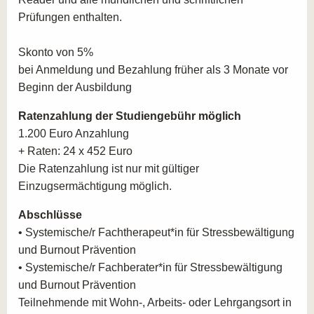
Fachbücher, Reader und alle mündlichen und
Inhalte der Fortbildung
Kursleitung Progressive
Prüfungen enthalten.
schriftlichen Prüfungen enthalten.
Muskelentspannung
Inhalte der Fortbildung
Kursleitung
Sie sind sich nicht sicher, welche Finanzierungs-
Skonto von 5%
Stressbewältigung
Optionen Sie haben? Wir geben Ihnen alle
bei Anmeldung und Bezahlung früher als 3 Monate vor
Inhalte der Fortbildung
Kursleitung Stressreduktion
Informationen rund um die Möglichkeiten der
Förderung
Beginn der Ausbildung
im Alltag durch Achtsamkeitstraining
einer Weiterbildung
an die Hand.
Inhalte der Fortbildung
Methodik und Didaktik
Ratenzahlung der Studiengebühr möglich
Inhalte der Fortbildung
Train the Trainer
1.200 Euro Anzahlung
PROFITIEREN SIE VON UNSERER
+ Raten: 24 x 452 Euro
LANGJÄHRIGEN ERFAHRUNG
Die Ratenzahlung ist nur mit gültiger
Einzugsermächtigung möglich.
Unser Aus- und Weiterbildungsangebot zum
Fachberater für Stressbewältigung und Burnout-
Abschlüsse
Prävention.
Über 180 qualifizierte Dozent*innen
• Systemische/r Fachtherapeut*in für Stressbewältigung
formen unser breit aufgestelltes Team
. Wählen Sie
und Burnout Prävention
einfach den für Sie passenden Standort für sich aus.
• Systemische/r Fachberater*in für Stressbewältigung
Unsere Bildungsberater*innen stehen Ihnen für ein
und Burnout Prävention
unverbindliches
persönliches Beratungsgespräch
gerne
Teilnehmende mit Wohn-, Arbeits- oder Lehrgangsort in
Rede und Antwort. An der campus naturalis AKADEMIE