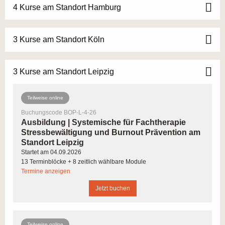
BURNOUT WIRD ZUM PROBLEM FÜR
4 Kurse am Standort Hamburg
ARBEITGEBERINNEN UND
ARBEITGEBER, SOWIE
3 Kurse am Standort Köln
ARBEITNEHMERINNEN UND
ARBEITNEHMER
3 Kurse am Standort Leipzig
Stetig steigende Fehltage von Mitarbeiter*innen und
damit steigenden Kosten für die Unternehmen,
Teilweise online
Krankenkassen und Versorgungsämter sind
ausschlaggebend – in 2018 standen psychische
Buchungscode BOP-L-4-26
Ausbildung | Systemische für Fachtherapie
Belastungen zum ersten Mal an Platz 1 der Ursachen
Stressbewältigung und Burnout Prävention am
für Fehltage, wie die Techniker Krankenkasse in ihrem
Standort Leipzig
Jahresreport 2019 feststellt: Fachkräfte im Bereich
Startet am 04.09.2026
13 Terminblöcke + 8 zeitlich wählbare Module
Gesundheitsmanagement und -förderung sind heute
Termine anzeigen
bundesweit gesucht. Besonders die Burnout-
Prophylaxe steht dabei im Mittelpunkt. Auch im Bereich
Jetzt buchen
sozialer und pflegender Berufe sowie in der Ergo- und
Physiotherapie werden Mitarbeiter*innen mit einer
Teilweise online