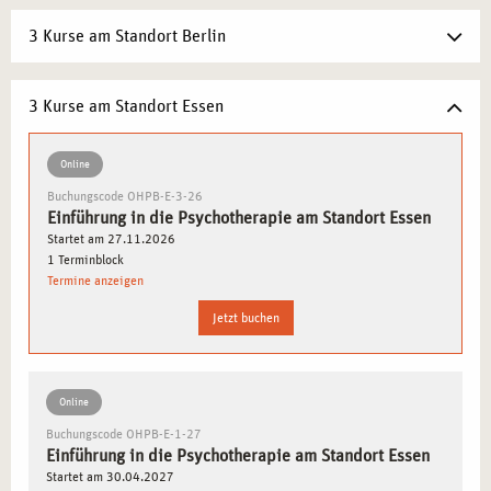
Sie interessieren sich für eine Tätigkeit im Bereich der
3 Kurse am Standort Berlin
psychischen Gesundheit und möchten mehr über die Arbeit
als Heilpraktiker*in für Psychotherapie erfahren? Unser
Basis-Seminar bietet Ihnen die Möglichkeit, sich in einem
3 Kurse am Standort Essen
intensiven Workshop mit den Grundlagen der
psychotherapeutischen Heilpraxis vertraut zu machen und
Online
erste praxisnahe Erfahrungen zu sammeln.
Buchungscode OHPB-E-3-26
Einführung in die Psychotherapie am Standort Essen
ERSTE EINBLICKE IN DIE
Startet am 27.11.2026
1 Terminblock
PSYCHOTHERAPEUTISCHE ARBEIT
Termine anzeigen
Lernen Sie die wesentlichen Methoden und Ansätze der
Jetzt buchen
Heilpraktiker-Psychotherapie kennen. In interaktiven
Modulen werden zentrale Konzepte der Gesprächsführung,
Diagnostik und therapeutischen Interventionen vorgestellt.
Online
Dieser Workshop gibt Ihnen die Gelegenheit,
Buchungscode OHPB-E-1-27
herauszufinden, ob dieser berufliche Weg für Sie passend
Einführung in die Psychotherapie am Standort Essen
ist.
Startet am 30.04.2027