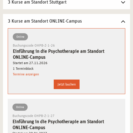
3 Kurse am Standort Stuttgart
PRAKTISCHE ÜBUNGEN FÜR EIN
TIEFGEHENDES VERSTÄNDNIS
3 Kurse am Standort ONLINE-Campus
Erleben Sie anhand praxisnaher Fallbeispiele, wie
psychotherapeutische Prozesse begleitet werden. In
Online
Gruppen- und Einzelübungen setzen Sie sich mit
verschiedenen Techniken auseinander und lernen, wie ein
Buchungscode OHPB-Z-1-26
Einführung in die Psychotherapie am Standort
vertrauensvolles Gespräch aufgebaut wird. Vorkenntnisse
ONLINE-Campus
sind nicht erforderlich – Offenheit und Neugier reichen
Startet am 27.11.2026
aus.
1 Terminblock
Termine anzeigen
GEMEINSAME REFLEXION UND PERSÖNLICHE
Jetzt buchen
ORIENTIERUNG
Ein wesentlicher Bestandteil des Seminars ist der
Online
Austausch mit den Teilnehmenden und erfahrenen
Buchungscode OHPB-Z-1-27
Fachkräften. Sie reflektieren Ihre Erfahrungen aus den
Einführung in die Psychotherapie am Standort
Übungen, besprechen berufliche Möglichkeiten und
ONLINE-Campus