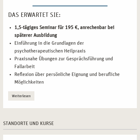
DAS ERWARTET SIE:
1,5-tägiges Seminar für 195 €, anrechenbar bei
späterer Ausbildung
Einführung in die Grundlagen der
psychotherapeutischen Heilpraxis
Praxisnahe Übungen zur Gesprächsführung und
Fallarbeit
Reflexion über persönliche Eignung und berufliche
Möglichkeiten
Austausch mit erfahrenen Fachleuten aus der
Weiterlesen
Psychotherapie
IHR EINSTIEG IN DIE WELT DER
HEILPRAKTIKER PSYCHOTHERAPIE
STANDORTE UND KURSE
Sie interessieren sich für eine Tätigkeit im Bereich der