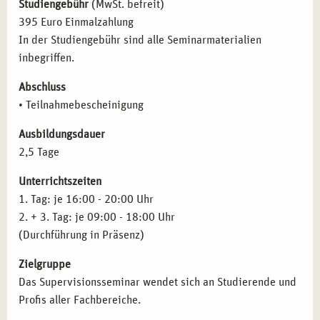
Studiengebühr
(MwSt. befreit)
Sozialarbeiter*innen und Berater*innen
, die ihre
395 Euro Einmalzahlung
berufliche Reflexion stärken möchten.
In der Studiengebühr sind alle Seminarmaterialien
Coach*innen und Führungskräfte
, die Supervision zur
inbegriffen.
Entwicklung von Teams nutzen möchten.
Abschluss
Pädagog*innen und Lehrkräfte
, die ihre Arbeit mit
• Teilnahmebescheinigung
systematischen Reflexionsmethoden weiterentwickeln
möchten.
Ausbildungsdauer
Psychotherapeut*innen und psychologische Fachkräfte
,
2,5 Tage
die Supervision als Instrument zur Qualitätssicherung
einsetzen möchten.
Unterrichtszeiten
Berufseinsteiger*innen und Studierende
, die sich mit
1. Tag: je 16:00 - 20:00 Uhr
professioneller Selbstreflexion vertraut machen
2. + 3. Tag: je 09:00 - 18:00 Uhr
möchten.
(Durchführung in Präsenz)
Zielgruppe
SUPERVISION ALS WEGWEISER FÜR
Das Supervisionsseminar wendet sich an Studierende und
LANGFRISTIGEN ERFOLG IM BERUF
Profis aller Fachbereiche.
Die im Seminar erlernten Methoden und Techniken