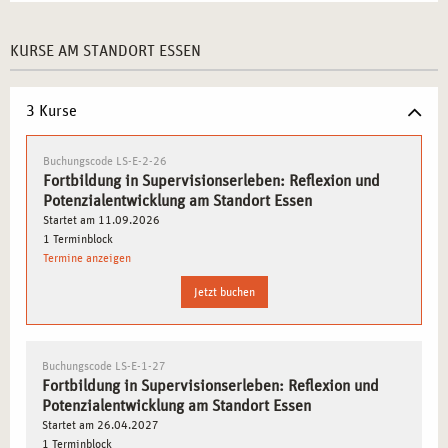
PROFESSIONELLEN SELBSTENTWICKLUNG
Berufliche Identität bewusst reflektieren
– Eigene
KURSE AM STANDORT ESSEN
Stärken und Entwicklungsmöglichkeiten erkennen.
Supervision als Werkzeug zur Qualitätssicherung nutzen
3 Kurse
– Techniken zur Prozessreflexion und Optimierung der
eigenen Arbeit erlernen.
Buchungscode LS-E-2-26
Konstruktives Feedback in professionellen Kontexten
Fortbildung in Supervisionserleben: Reflexion und
anwenden
– Kollegiale Beratung als unterstützende
Potenzialentwicklung am Standort Essen
Startet am 11.09.2026
Ressource erleben.
1 Terminblock
Abgrenzung und Selbstfürsorge in anspruchsvollen
Termine anzeigen
Berufsfeldern entwickeln
– Strategien zur gesunden
Jetzt buchen
Balance im Arbeitsalltag.
Potenziale durch systematische Reflexion freisetzen
–
Erlernen von Methoden zur Weiterentwicklung
Buchungscode LS-E-1-27
beruflicher Kompetenzen.
Fortbildung in Supervisionserleben: Reflexion und
Potenzialentwicklung am Standort Essen
Startet am 26.04.2027
WIE SUPERVISION IN DER PRAXIS WIRKSAM
1 Terminblock