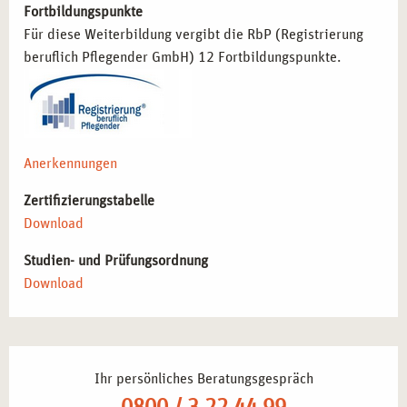
Fortbildungspunkte
ermöglichen eine bewusste und reflektierte Arbeitsweise
Für diese Weiterbildung vergibt die RbP (Registrierung
in vielen Berufsfeldern:
beruflich Pflegender GmbH) 12 Fortbildungspunkte.
Einsatz systematischer Supervision in Beratung und
Therapie
– Förderung einer reflektierten Arbeitsweise.
Verbesserung der Kommunikation und Zusammenarbeit
in Teams
– Entwicklung lösungsorientierter Strategien
Anerkennungen
für den beruflichen Alltag.
Steigerung der beruflichen Resilienz durch gezielte
Zertifizierungstabelle
Reflexion
– Nachhaltige Selbstfürsorge für eine gesunde
Download
Work-Life-Balance.
Studien- und Prüfungsordnung
Weiterentwicklung der eigenen professionellen
Download
Identität
– Förderung einer bewussten Haltung in
helfenden Berufen.
Erwerb von Fachwissen zur Spezialisierung im Bereich
Supervision und Coaching
– Erweiterung der
Qualifikation für anspruchsvolle Tätigkeiten.
Ihr persönliches Beratungsgespräch