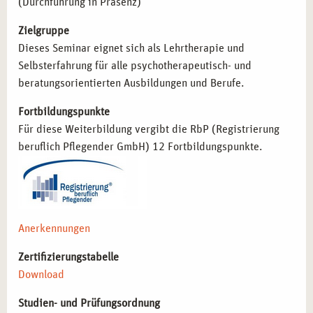
(Durchführung in Präsenz)
möchten.
Studierende und angehende Therapeut*innen
, die ihre
Zielgruppe
eigene Wahrnehmung und therapeutische Haltung
Dieses Seminar eignet sich als Lehrtherapie und
weiterentwickeln möchten.
Selbsterfahrung für alle psychotherapeutisch- und
Fachkräfte aus der Gesundheitsförderung
, die
beratungsorientierten Ausbildungen und Berufe.
Achtsamkeit und Kreativität in Präventionsmaßnahmen
Fortbildungspunkte
integrieren möchten.
Für diese Weiterbildung vergibt die RbP (Registrierung
beruflich Pflegender GmbH) 12 Fortbildungspunkte.
BERUFLICHE PERSPEKTIVEN NACH DEM
SEMINAR IN ESSEN
Die erlernten Fähigkeiten eröffnen vielseitige
Möglichkeiten in der Beratung, Gesundheitsförderung und
Anerkennungen
Therapie:
Zertifizierungstabelle
Einbindung kreativer Methoden in die therapeutische
Download
Arbeit
– Förderung emotionaler
Ausdrucksmöglichkeiten in Beratung und Therapie.
Studien- und Prüfungsordnung