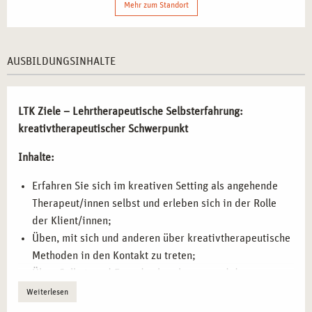
Mehr zum Standort
Die praxisnahe Ausbildung umfasst verschiedene Bereiche
der kreativen Lehrtherapie:
AUSBILDUNGSINHALTE
Selbsterfahrung durch kreative Methoden
– Die
Teilnehmenden erleben sich selbst in der Rolle der
Klient*innen und reflektieren ihre eigenen inneren
LTK Ziele – Lehrtherapeutische Selbsterfahrung:
Prozesse.
kreativtherapeutischer Schwerpunkt
Vertiefung der nonverbalen Kommunikation
– Durch
Inhalte:
kunst- und musiktherapeutische Ansätze wird ein neuer
Zugang zur emotionalen Ausdrucksfähigkeit ermöglicht.
Erfahren Sie sich im kreativen Setting als angehende
Sensibilisierung für Selbst- und Fremdwahrnehmung
–
Therapeut/innen selbst und erleben sich in der Rolle
Übungen zur bewussten Reflexion der eigenen
der Klient/innen;
Wahrnehmung und deren Einfluss auf therapeutische
Üben, mit sich und anderen über kreativtherapeutische
Beziehungen.
Methoden in den Kontakt zu treten;
Erprobung verschiedener kreativer Ausdrucksformen
–
Üben Selbst- und Fremdwahrnehmung und deren
Malerei, Bewegung, Stimme oder Schreiben als
Artikulation und Beschreibung;
Weiterlesen
Werkzeuge zur Förderung der Selbsterkenntnis.
sich auf Hilfe suchende Menschen einlassen und die