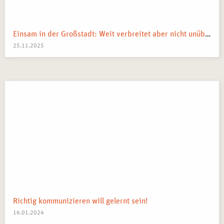
Teilnehmenden eine
offizielle Teilnahmebescheinigung
, die
ihre erlernten Fähigkeiten dokumentiert.
Einsam in der Großstadt: Weit verbreitet aber nicht unüberwindbar
25.11.2025
Richtig kommunizieren will gelernt sein!
16.01.2024