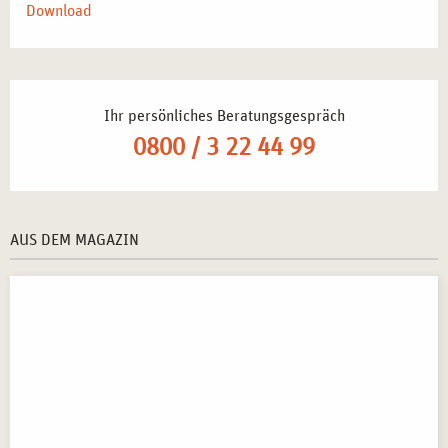
Vertiefung der eigenen therapeutischen Identität
–
Download
Stärkung der professionellen Haltung durch bewusste
Selbsterfahrung.
Tätigkeit in psychosozialen Einrichtungen und
Beratungsstellen
– Nutzung der erlernten Methoden in
Ihr persönliches Beratungsgespräch
der Arbeit mit Klient*innen.
0800 / 3 22 44 99
Weiterbildung in kreativen und systemischen
Therapieformen
– Ergänzung der therapeutischen
Kompetenzen durch kreative Ansätze.
Selbstständige Durchführung von Workshops und
AUS DEM MAGAZIN
Seminaren
– Entwicklung eigener Programme für
Selbsterfahrung und Persönlichkeitsentwicklung.
MÖGLICHER ABSCHLUSS
Nach erfolgreicher Teilnahme am
Seminar in
Lehrtherapeutischer Selbsterfahrung mit
kreativtherapeutischem Schwerpunkt in Essen
erhalten die