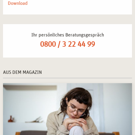
Vertiefung der eigenen therapeutischen Identität
–
Download
Stärkung der professionellen Haltung durch bewusste
Selbsterfahrung.
Tätigkeit in psychosozialen Einrichtungen und
Beratungsstellen
– Nutzung der erlernten Methoden in
Ihr persönliches Beratungsgespräch
der Arbeit mit Klient*innen.
0800 / 3 22 44 99
Weiterbildung in kreativen und systemischen
Therapieformen
– Ergänzung der therapeutischen
Kompetenzen durch kreative Ansätze.
Selbstständige Durchführung von Workshops und
AUS DEM MAGAZIN
Seminaren
– Entwicklung eigener Programme für
Selbsterfahrung und Persönlichkeitsentwicklung.
MÖGLICHER ABSCHLUSS
Nach erfolgreicher Teilnahme am
Seminar in
Lehrtherapeutischer Selbsterfahrung mit
kreativtherapeutischem Schwerpunkt in Essen
erhalten die