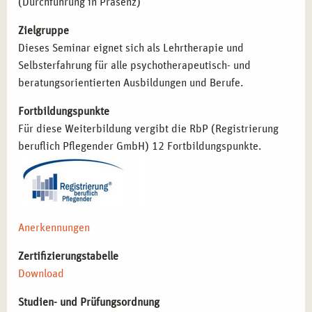
(Durchführung in Präsenz)
möchten.
Studierende und angehende Therapeut*innen
, die ihre
Zielgruppe
eigene Wahrnehmung und therapeutische Haltung
Dieses Seminar eignet sich als Lehrtherapie und
weiterentwickeln möchten.
Selbsterfahrung für alle psychotherapeutisch- und
Fachkräfte aus der Gesundheitsförderung
, die
beratungsorientierten Ausbildungen und Berufe.
Achtsamkeit und Kreativität in Präventionsmaßnahmen
Fortbildungspunkte
integrieren möchten.
Für diese Weiterbildung vergibt die RbP (Registrierung
beruflich Pflegender GmbH) 12 Fortbildungspunkte.
BERUFLICHE PERSPEKTIVEN NACH DEM
SEMINAR IN ESSEN
Die erlernten Fähigkeiten eröffnen vielseitige
Möglichkeiten in der Beratung, Gesundheitsförderung und
Anerkennungen
Therapie:
Zertifizierungstabelle
Einbindung kreativer Methoden in die therapeutische
Download
Arbeit
– Förderung emotionaler
Ausdrucksmöglichkeiten in Beratung und Therapie.
Studien- und Prüfungsordnung