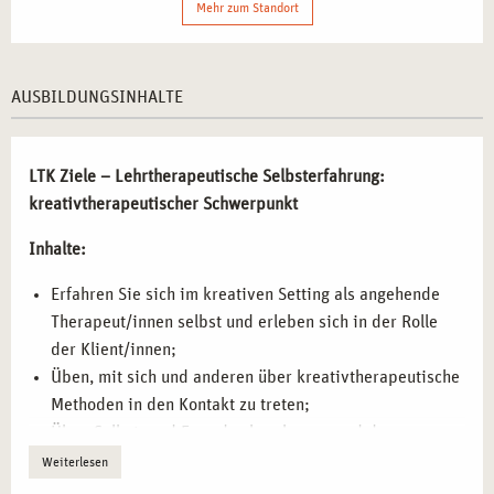
Mehr zum Standort
Die praxisnahe Ausbildung umfasst verschiedene Bereiche
der kreativen Lehrtherapie:
AUSBILDUNGSINHALTE
Selbsterfahrung durch kreative Methoden
– Die
Teilnehmenden erleben sich selbst in der Rolle der
Klient*innen und reflektieren ihre eigenen inneren
LTK Ziele – Lehrtherapeutische Selbsterfahrung:
Prozesse.
kreativtherapeutischer Schwerpunkt
Vertiefung der nonverbalen Kommunikation
– Durch
Inhalte:
kunst- und musiktherapeutische Ansätze wird ein neuer
Zugang zur emotionalen Ausdrucksfähigkeit ermöglicht.
Erfahren Sie sich im kreativen Setting als angehende
Sensibilisierung für Selbst- und Fremdwahrnehmung
–
Therapeut/innen selbst und erleben sich in der Rolle
Übungen zur bewussten Reflexion der eigenen
der Klient/innen;
Wahrnehmung und deren Einfluss auf therapeutische
Üben, mit sich und anderen über kreativtherapeutische
Beziehungen.
Methoden in den Kontakt zu treten;
Erprobung verschiedener kreativer Ausdrucksformen
–
Üben Selbst- und Fremdwahrnehmung und deren
Malerei, Bewegung, Stimme oder Schreiben als
Artikulation und Beschreibung;
Weiterlesen
Werkzeuge zur Förderung der Selbsterkenntnis.
sich auf Hilfe suchende Menschen einlassen und die