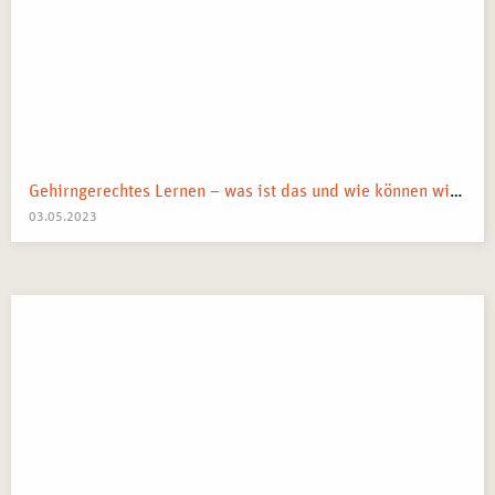
Selbsterfahrung mit kreativtherapeutischem Schwerpunkt
in Frankfurt
erhalten Sie eine
Teilnahmebescheinigung
, die
Ihre erworbenen Kenntnisse und Erfahrungen bestätigt.
Frankfurt als
wichtiger Standort für psychotherapeutische
Weiterbildung
bietet zahlreiche Möglichkeiten, die
erlernten Inhalte in die eigene berufliche Praxis zu
integrieren und sich weiterzuentwickeln.
Gehirngerechtes Lernen – was ist das und wie können wir es anwenden?
03.05.2023