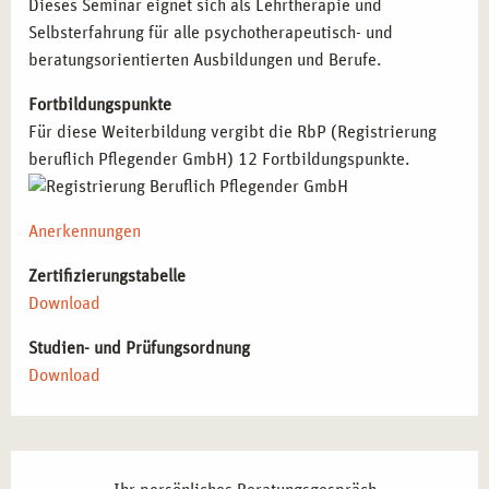
Dieses Seminar eignet sich als Lehrtherapie und
FÜR WEN EIGNET SICH DAS SEMINAR IN
Selbsterfahrung für alle psychotherapeutisch- und
LEHRTHERAPEUTISCHER SELBSTERFAHRUNG
beratungsorientierten Ausbildungen und Berufe.
MIT KREATIVTHERAPEUTISCHEM
Fortbildungspunkte
SCHWERPUNKT IN FRANKFURT?
Für diese Weiterbildung vergibt die RbP (Registrierung
Diese Weiterbildung richtet sich an Fachkräfte und
beruflich Pflegender GmbH) 12 Fortbildungspunkte.
angehende Therapeut*innen, die ihre Methodenkompetenz
und Selbstreflexion stärken möchten:
Anerkennungen
Psychotherapeut*innen in Ausbildung
, die praktische
Zertifizierungstabelle
Selbsterfahrung für ihre therapeutische Tätigkeit
Download
sammeln möchten.
Berater*innen und Coaches
, die kreative Verfahren in
Studien- und Prüfungsordnung
ihre Arbeit integrieren wollen.
Download
Sozialarbeiter*innen und Pädagog*innen
, die mit
emotional belasteten Menschen arbeiten und ihre
eigene Wahrnehmung schärfen möchten.
Kreativtherapeut*innen
, die ihre Methoden vertiefen