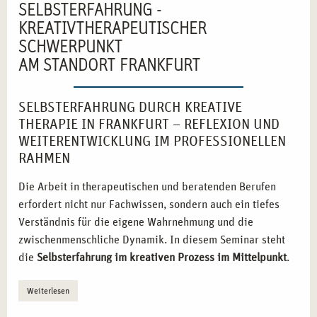
SELBSTERFAHRUNG -
KREATIVTHERAPEUTISCHER
SCHWERPUNKT
AM STANDORT FRANKFURT
SELBSTERFAHRUNG DURCH KREATIVE
THERAPIE IN FRANKFURT – REFLEXION UND
WEITERENTWICKLUNG IM PROFESSIONELLEN
RAHMEN
Die Arbeit in therapeutischen und beratenden Berufen
erfordert nicht nur Fachwissen, sondern auch ein tiefes
Verständnis für die eigene Wahrnehmung und die
zwischenmenschliche Dynamik. In diesem Seminar steht
die
Selbsterfahrung im kreativen Prozess im Mittelpunkt
.
Durch nonverbale Ausdrucksformen können innere
Weiterlesen
Konflikte sichtbar gemacht und reflektiert werden. Die
Verbindung von Kreativität und Therapie ermöglicht es,