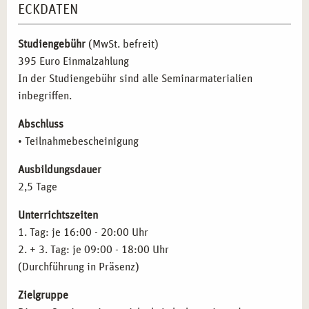
innerliche Befindlichkeiten im kreativen Prozess
ECKDATEN
Kommunikation durch kreativen Ausdruck
– Entwickeln
wahrzunehmen, beschreiben und ausdrücken;
Sie Wege, mit sich selbst und anderen über nonverbale
Reflektion von Nähe und Distanz aus professioneller
Studiengebühr
(MwSt. befreit)
und kreative Methoden in Kontakt zu treten.
Sicht in unterschiedlichen Rollen.
395 Euro Einmalzahlung
Selbst- und Fremdwahrnehmung intensivieren
–
In der Studiengebühr sind alle Seminarmaterialien
Sensibilisieren Sie sich für feine Unterschiede in der
inbegriffen.
Wahrnehmung und lernen Sie, diese bewusst zu
artikulieren.
Abschluss
Einfühlungsvermögen in verschiedene Lebenswelten
• Teilnahmebescheinigung
entwickeln
– Üben Sie, sich auf Hilfe suchende
Menschen einzulassen und ihre individuellen
Ausbildungsdauer
Herausforderungen zu verstehen.
2,5 Tage
Vielfältige Ausdrucksmöglichkeiten entdecken
–
Unterrichtszeiten
Erproben Sie kreative Techniken zur Darstellung und
1. Tag: je 16:00 - 20:00 Uhr
Reflexion innerer Prozesse.
2. + 3. Tag: je 09:00 - 18:00 Uhr
Auseinandersetzung mit Nähe und Distanz
–
(Durchführung in Präsenz)
Reflektieren Sie professionelle Abgrenzung und
Beziehungsgestaltung in therapeutischen Kontexten.
Zielgruppe