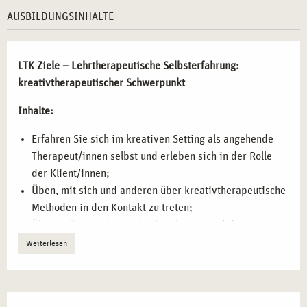
kreativtherapeutischem Schwerpunkt in Frankfurt
zu einer
AUSBILDUNGSINHALTE
wertvollen Ergänzung für Berufstätige, die ihre
Selbstwahrnehmung und Methodenkompetenz vertiefen
möchten.
LTK Ziele – Lehrtherapeutische Selbsterfahrung:
kreativtherapeutischer Schwerpunkt
INHALTE DES SEMINARS IN
LEHRTHERAPEUTISCHER SELBSTERFAHRUNG
Inhalte:
MIT KREATIVTHERAPEUTISCHEM
Erfahren Sie sich im kreativen Setting als angehende
SCHWERPUNKT IN FRANKFURT
Therapeut/innen selbst und erleben sich in der Rolle
Diese praxisorientierte Weiterbildung ermöglicht es Ihnen,
der Klient/innen;
durch kreative Methoden tiefere Selbsterkenntnis zu
Üben, mit sich und anderen über kreativtherapeutische
erlangen und Ihre therapeutischen Fähigkeiten zu
Methoden in den Kontakt zu treten;
reflektieren:
Üben Selbst- und Fremdwahrnehmung und deren
Artikulation und Beschreibung;
Weiterlesen
Eigene therapeutische Rolle erleben
– Erfahren Sie sich
sich auf Hilfe suchende Menschen einlassen und die
selbst in der Rolle der Klient*innen und reflektieren Sie
Lebenswelten erfassen;
die therapeutische Beziehung aus einer neuen
Probieren unterschiedlichste Ausdrucksmöglichkeiten;
Perspektive.