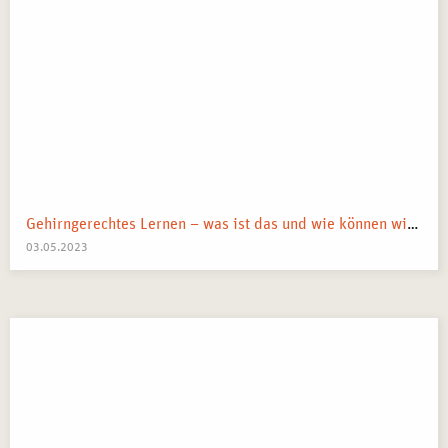
Selbsterfahrung mit kreativtherapeutischem Schwerpunkt
in Frankfurt
erhalten Sie eine
Teilnahmebescheinigung
, die
Ihre erworbenen Kenntnisse und Erfahrungen bestätigt.
Frankfurt als
wichtiger Standort für psychotherapeutische
Weiterbildung
bietet zahlreiche Möglichkeiten, die
erlernten Inhalte in die eigene berufliche Praxis zu
integrieren und sich weiterzuentwickeln.
Gehirngerechtes Lernen – was ist das und wie können wir es anwenden?
03.05.2023