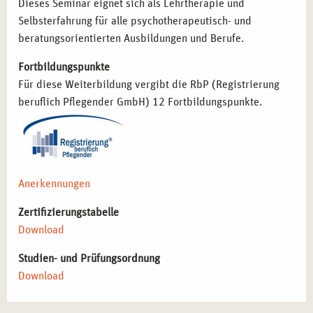
Dieses Seminar eignet sich als Lehrtherapie und
FÜR WEN EIGNET SICH DAS SEMINAR IN
Selbsterfahrung für alle psychotherapeutisch- und
LEHRTHERAPEUTISCHER SELBSTERFAHRUNG
beratungsorientierten Ausbildungen und Berufe.
MIT KREATIVTHERAPEUTISCHEM
Fortbildungspunkte
SCHWERPUNKT IN FRANKFURT?
Für diese Weiterbildung vergibt die RbP (Registrierung
Diese Weiterbildung richtet sich an Fachkräfte und
beruflich Pflegender GmbH) 12 Fortbildungspunkte.
angehende Therapeut*innen, die ihre Methodenkompetenz
und Selbstreflexion stärken möchten:
Psychotherapeut*innen in Ausbildung
, die praktische
Selbsterfahrung für ihre therapeutische Tätigkeit
Anerkennungen
sammeln möchten.
Zertifizierungstabelle
Berater*innen und Coaches
, die kreative Verfahren in
Download
ihre Arbeit integrieren wollen.
Sozialarbeiter*innen und Pädagog*innen
, die mit
Studien- und Prüfungsordnung
emotional belasteten Menschen arbeiten und ihre
Download
eigene Wahrnehmung schärfen möchten.
Kreativtherapeut*innen
, die ihre Methoden vertiefen