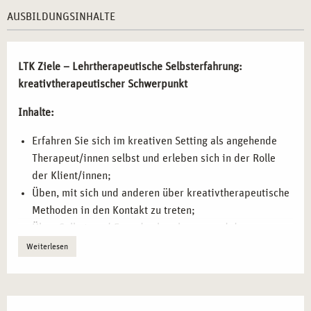
kreativtherapeutischem Schwerpunkt in Frankfurt
zu einer
AUSBILDUNGSINHALTE
wertvollen Ergänzung für Berufstätige, die ihre
Selbstwahrnehmung und Methodenkompetenz vertiefen
möchten.
LTK Ziele – Lehrtherapeutische Selbsterfahrung:
kreativtherapeutischer Schwerpunkt
INHALTE DES SEMINARS IN
LEHRTHERAPEUTISCHER SELBSTERFAHRUNG
Inhalte:
MIT KREATIVTHERAPEUTISCHEM
Erfahren Sie sich im kreativen Setting als angehende
SCHWERPUNKT IN FRANKFURT
Therapeut/innen selbst und erleben sich in der Rolle
Diese praxisorientierte Weiterbildung ermöglicht es Ihnen,
der Klient/innen;
durch kreative Methoden tiefere Selbsterkenntnis zu
Üben, mit sich und anderen über kreativtherapeutische
erlangen und Ihre therapeutischen Fähigkeiten zu
Methoden in den Kontakt zu treten;
reflektieren:
Üben Selbst- und Fremdwahrnehmung und deren
Artikulation und Beschreibung;
Weiterlesen
Eigene therapeutische Rolle erleben
– Erfahren Sie sich
sich auf Hilfe suchende Menschen einlassen und die
selbst in der Rolle der Klient*innen und reflektieren Sie
Lebenswelten erfassen;
die therapeutische Beziehung aus einer neuen
Probieren unterschiedlichste Ausdrucksmöglichkeiten;
Perspektive.