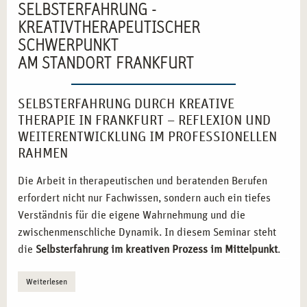
SELBSTERFAHRUNG -
KREATIVTHERAPEUTISCHER
SCHWERPUNKT
AM STANDORT FRANKFURT
SELBSTERFAHRUNG DURCH KREATIVE
THERAPIE IN FRANKFURT – REFLEXION UND
WEITERENTWICKLUNG IM PROFESSIONELLEN
RAHMEN
Die Arbeit in therapeutischen und beratenden Berufen
erfordert nicht nur Fachwissen, sondern auch ein tiefes
Verständnis für die eigene Wahrnehmung und die
zwischenmenschliche Dynamik. In diesem Seminar steht
die
Selbsterfahrung im kreativen Prozess im Mittelpunkt
.
Durch nonverbale Ausdrucksformen können innere
Weiterlesen
Konflikte sichtbar gemacht und reflektiert werden. Die
Verbindung von Kreativität und Therapie ermöglicht es,