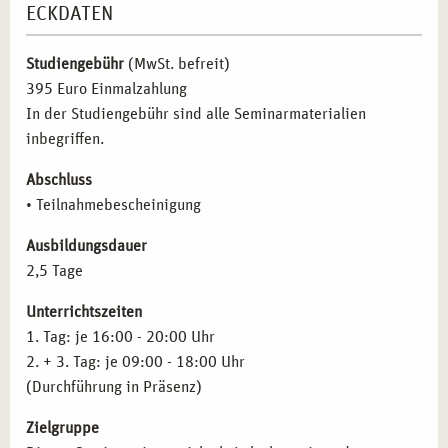
innerliche Befindlichkeiten im kreativen Prozess
ECKDATEN
Kommunikation durch kreativen Ausdruck
– Entwickeln
wahrzunehmen, beschreiben und ausdrücken;
Sie Wege, mit sich selbst und anderen über nonverbale
Reflektion von Nähe und Distanz aus professioneller
Studiengebühr
(MwSt. befreit)
und kreative Methoden in Kontakt zu treten.
Sicht in unterschiedlichen Rollen.
395 Euro Einmalzahlung
Selbst- und Fremdwahrnehmung intensivieren
–
In der Studiengebühr sind alle Seminarmaterialien
Sensibilisieren Sie sich für feine Unterschiede in der
inbegriffen.
Wahrnehmung und lernen Sie, diese bewusst zu
artikulieren.
Abschluss
Einfühlungsvermögen in verschiedene Lebenswelten
• Teilnahmebescheinigung
entwickeln
– Üben Sie, sich auf Hilfe suchende
Menschen einzulassen und ihre individuellen
Ausbildungsdauer
Herausforderungen zu verstehen.
2,5 Tage
Vielfältige Ausdrucksmöglichkeiten entdecken
–
Unterrichtszeiten
Erproben Sie kreative Techniken zur Darstellung und
1. Tag: je 16:00 - 20:00 Uhr
Reflexion innerer Prozesse.
2. + 3. Tag: je 09:00 - 18:00 Uhr
Auseinandersetzung mit Nähe und Distanz
–
(Durchführung in Präsenz)
Reflektieren Sie professionelle Abgrenzung und
Beziehungsgestaltung in therapeutischen Kontexten.
Zielgruppe