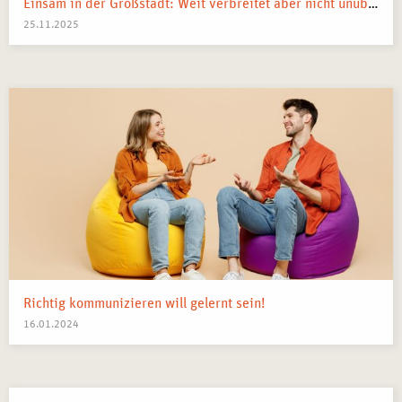
Einsam in der Großstadt: Weit verbreitet aber nicht unüberwindbar
Bessere Wahrnehmung und Empathiefähigkeit in
25.11.2025
Beratung und Therapie
– Die Erfahrungen aus dem
Seminar helfen, Klient*innen individueller zu begleiten.
Erweiterung der beruflichen Möglichkeiten
– Die
Inhalte dieser Weiterbildung sind für zahlreiche
therapeutische, beratende und sozialpädagogische
Berufe wertvoll.
Vertiefung des professionellen Netzwerks
– Der
Austausch mit anderen Teilnehmer*innen in Frankfurt
kann wertvolle berufliche Kooperationen ermöglichen.
TEILNAHMEBESCHEINIGUNG FÜR DAS
SEMINAR IN LEHRTHERAPEUTISCHER
Richtig kommunizieren will gelernt sein!
SELBSTERFAHRUNG MIT
16.01.2024
KREATIVTHERAPEUTISCHEM SCHWERPUNKT IN
FRANKFURT
Nach Abschluss des
Seminars in Lehrtherapeutischer