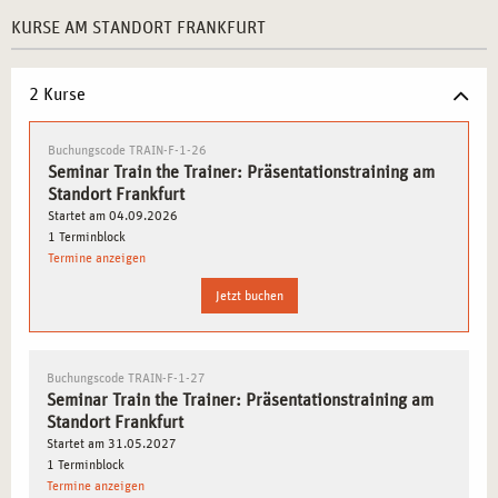
Tauchen Sie ein in eine
inspirierende
KURSE AM STANDORT FRANKFURT
Lernatmosphäre
in unseren modern ausgestatteten
Seminarräumen, die zum aktiven Austausch und
2 Kurse
kreativen Denken einladen.
Erweitern Sie Ihr
professionelles Netzwerk
durch
Buchungscode TRAIN-F-1-26
wertvolle Kontakte zu Trainern und Experten aus der
Seminar Train the Trainer: Präsentationstraining am
gesamten Region.
Standort Frankfurt
Startet am 04.09.2026
Frankfurt als idealer Nährboden für Ihre
1 Terminblock
Trainerkarriere:
Termine anzeigen
Nutzen Sie die Gelegenheit, Ihre neu erworbenen
Jetzt buchen
Fähigkeiten durch
praxisnahe Übungen und
Simulationen
direkt anzuwenden und zu
perfektionieren.
Buchungscode TRAIN-F-1-27
Lassen Sie sich von der dynamischen und
Seminar Train the Trainer: Präsentationstraining am
innovationsfreudigen Atmosphäre Frankfurts
Standort Frankfurt
inspirieren, die den perfekten Rahmen für Ihre
Train
Startet am 31.05.2027
1 Terminblock
the Trainer-Ausbildung
bildet.
Termine anzeigen