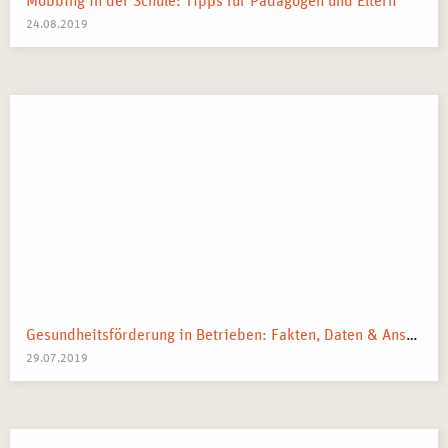
Mobbing in der Schule: Tipps für Pädagogen und Eltern
BERUFLICHE PERSPEKTIVEN
24.08.2019
Nach Abschluss unseres Seminars eröffnen sich vielfältige
berufliche Perspektiven:
Tätigkeit als interner oder externer Trainer in
Unternehmen und Organisationen.
Konzeption und Durchführung von Workshops und
Seminaren zu verschiedenen Themen.
Entwicklung und Durchführung von maßgeschneiderten
Weiterbildungsmaßnahmen.
Selbstständige Tätigkeit als Trainer oder Berater.
Karrierechancen in der Personalentwicklung und im
Bildungsmanagement.
Gesundheitsförderung in Betrieben: Fakten, Daten & Ansatzpunkte
29.07.2019
MÖGLICHE ABSCHLÜSSE
Nach erfolgreicher Teilnahme am Seminar erhalten Sie eine
qualifizierte Teilnahmebescheinigung.