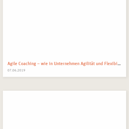
Teilnahmebescheinigung: Ihr Nachweis für erworbene
Kenntnisse und Fähigkeiten in der Trainertätigkeit.
Agile Coaching – wie in Unternehmen Agilität und Flexibilität umgesetzt werden können
07.06.2019