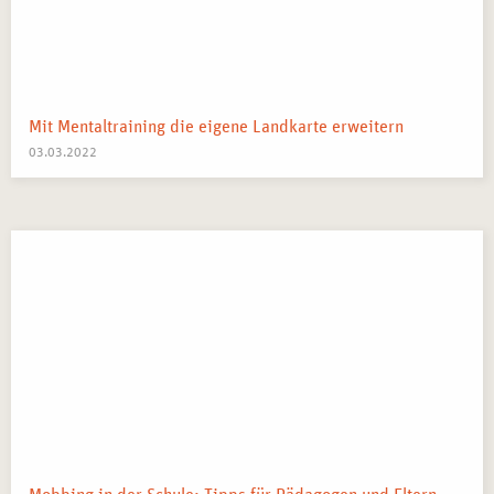
ZIELGRUPPE FÜR DAS SEMINAR
Unser
Train the Trainer-Seminar: Präsentationstraining in
Frankfurt
richtet sich an:
Personalmanager, die ihre Mitarbeiter durch gezielte
Mit Mentaltraining die eigene Landkarte erweitern
Schulungen und Trainings fördern möchten.
03.03.2022
Consultants, die ihr Fachwissen überzeugend und
wirkungsvoll präsentieren wollen.
Coaches und Berater, die ihre Trainingsmethoden
optimieren und ihre Teilnehmer noch besser erreichen
möchten.
Fachkräfte im betrieblichen Gesundheitsmanagement,
die ihr Wissen und ihre Erfahrung weitergeben
möchten.
Alle, die ihr Wissen und ihre Fertigkeiten erfolgreich an
andere vermitteln möchten und ihre
Präsentationsfähigkeiten professionalisieren wollen.