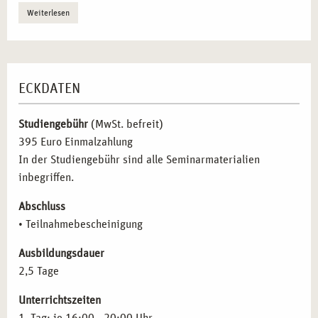
Gestalten Sie Ihre Zukunft aktiv mit:
Weiterlesen
Entdecken Sie die
Vielfalt der
Weiterbildungsmöglichkeiten
in Frankfurt und
Umgebung und nutzen Sie die zahlreichen Angebote
zur beruflichen Weiterentwicklung.
ECKDATEN
Verwirklichen Sie Ihre
Leidenschaft für die
Wissensvermittlung
und machen Sie Ihre Berufung
Studiengebühr
(MwSt. befreit)
zum Beruf.
395 Euro Einmalzahlung
Nutzen Sie
geförderte Weiterbildungsmöglichkeiten
,
In der Studiengebühr sind alle Seminarmaterialien
um Ihre Karriere gezielt voranzutreiben und Ihre
inbegriffen.
beruflichen Ziele zu erreichen.
Lebenslanges Lernen als Schlüssel zum Erfolg:
Abschluss
Erweitern Sie Ihre
Trainerkompetenzen
durch den
• Teilnahmebescheinigung
kontinuierlichen Austausch mit erfahrenen Experten
und engagierten Kollegen.
Ausbildungsdauer
Bleiben Sie durch
regelmäßige Updates zu den
2,5 Tage
neuesten Lehrmethoden und -techniken
immer auf
Unterrichtszeiten
dem neuesten Stand und sichern Sie sich Ihren