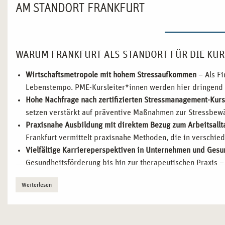
AM STANDORT FRANKFURT
WARUM FRANKFURT ALS STANDORT FÜR DIE KUR
Wirtschaftsmetropole mit hohem Stressaufkommen
– Als Fi
Lebenstempo. PME-Kursleiter*innen werden hier dringend b
Hohe Nachfrage nach zertifizierten Stressmanagement-Kur
setzen verstärkt auf präventive Maßnahmen zur Stressbewä
Praxisnahe Ausbildung mit direktem Bezug zum Arbeitsallt
Frankfurt vermittelt praxisnahe Methoden, die in verschie
Vielfältige Karriereperspektiven in Unternehmen und Ges
Gesundheitsförderung bis hin zur therapeutischen Praxis –
Zentrale Lage und starke Vernetzung im Gesundheitssektor
Weiterlesen
Bildungseinrichtungen und Beratungsstellen, die Stressb
WIE FRANKFURT ZUR PRÄVENTIONSSTADT FÜR 