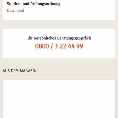
Studien- und Prüfungsordnung
professionellen Qualifikation.
Download
MÖGLICHER ABSCHLUSS
Nach erfolgreichem Abschluss des
Seminars in
Lehrsupervision – Potenzialentwicklung in Hamburg
Ihr persönliches Beratungsgespräch
erhalten die Teilnehmenden eine
offizielle
0800 / 3 22 44 99
Teilnahmebescheinigung
, die ihre erlernten Fähigkeiten
dokumentiert.
AUS DEM MAGAZIN