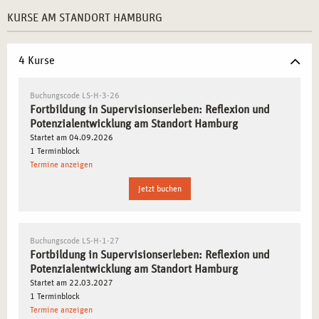
PROFESSIONELLE WEITERENTWICKLUNG
KURSE AM STANDORT HAMBURG
Die eigene Rolle in beruflichen Kontexten reflektieren
–
Bewusstwerden persönlicher Stärken und
4 Kurse
Entwicklungsfelder.
Supervision als Methode zur Klärung nutzen
–
Buchungscode LS-H-3-26
Praktische Techniken zur gezielten Reflexion von
Fortbildung in Supervisionserleben: Reflexion und
Potenzialentwicklung am Standort Hamburg
beruflichen Herausforderungen.
Startet am 04.09.2026
Interaktive Gruppenprozesse zur Potenzialentfaltung
1 Terminblock
erleben
– Austausch mit Kolleg*innen zur
Termine anzeigen
Weiterentwicklung der eigenen Arbeit.
Jetzt buchen
Bewusst Grenzen setzen und Resilienz fördern
–
Erlernen von Methoden zur emotionalen Abgrenzung in
helfenden Berufen.
Buchungscode LS-H-1-27
Körperbewusstsein als Instrument der Selbstreflexion
Fortbildung in Supervisionserleben: Reflexion und
einsetzen
– Verstehen, wie sich innere Prozesse
Potenzialentwicklung am Standort Hamburg
Startet am 22.03.2027
physisch manifestieren.
1 Terminblock
Termine anzeigen