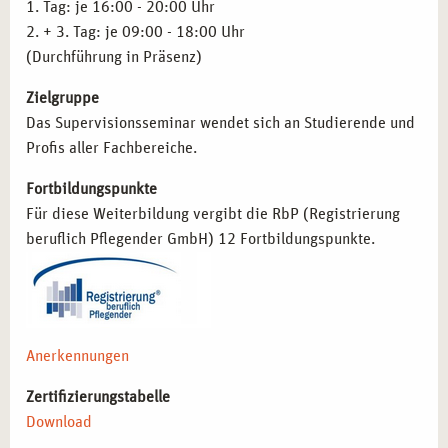
1. Tag: je 16:00 - 20:00 Uhr
Die erworbenen Kenntnisse und Fähigkeiten können in
2. + 3. Tag: je 09:00 - 18:00 Uhr
verschiedenen Arbeitsbereichen zur Weiterentwicklung
(Durchführung in Präsenz)
der eigenen Professionalität beitragen:
Zielgruppe
Supervision als unterstützende Methode in der Praxis
Das Supervisionsseminar wendet sich an Studierende und
etablieren
– Reflexion von Herausforderungen und
Profis aller Fachbereiche.
Klärung beruflicher Fragestellungen.
Fortbildungspunkte
Professionelle Kommunikation und Konfliktlösung
Für diese Weiterbildung vergibt die RbP (Registrierung
gezielt einsetzen
– Verbesserung des beruflichen
beruflich Pflegender GmbH) 12 Fortbildungspunkte.
Miteinanders durch bewusste Reflexion.
Eigene Entwicklungspotenziale kontinuierlich
erforschen
– Stärkung der Selbstwahrnehmung für
nachhaltige berufliche Entwicklung.
Supervisionsmethoden in die Arbeit mit Teams
Anerkennungen
integrieren
– Förderung von Gruppendynamiken und
Verbesserung der Zusammenarbeit.
Zertifizierungstabelle
Möglichkeiten zur Spezialisierung im Bereich Beratung
Download
und Coaching nutzen
– Weiterentwicklung der