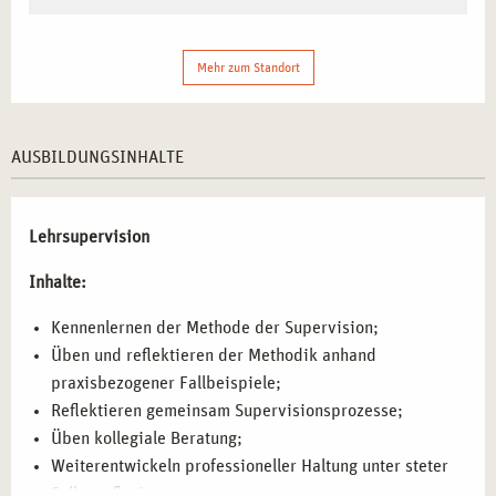
Techniken.
Berufliche Herausforderungen durch Fallarbeit
analysieren
– Entwicklung von Lösungsstrategien
Mehr zum Standort
anhand realer Praxisbeispiele.
Kommunikation und Selbstreflexion im professionellen
Kontext vertiefen
– Erproben effektiver Gesprächs- und
AUSBILDUNGSINHALTE
Reflexionsmethoden.
Eigene Stärken bewusst einsetzen und weiterentwickeln
– Erkennen von Ressourcen und Potenzialen im
Lehrsupervision
beruflichen Alltag.
Inhalte:
Strategien zur persönlichen und beruflichen Balance
entwickeln
– Erlernen von Techniken zur
Kennenlernen der Methode der Supervision;
Stressbewältigung und Abgrenzung.
Üben und reflektieren der Methodik anhand
praxisbezogener Fallbeispiele;
FÜR WEN IST DIESES SEMINAR BESONDERS
Reflektieren gemeinsam Supervisionsprozesse;
GEEIGNET?
Üben kollegiale Beratung;
Weiterentwickeln professioneller Haltung unter steter
Dieses
Seminar in Hamburg
richtet sich an Fachkräfte, die
Selbstreflexion;