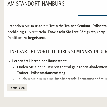
AM STANDORT HAMBURG
Entdecken Sie in unserem
Train the Trainer-Seminar: Präsent
nachhaltig zu vermitteln.
Entwickeln Sie Ihre Fähigkeit, kompl
Publikum zu begeistern.
EINZIGARTIGE VORTEILE IHRES SEMINARS IN DE
Lernen im Herzen der Hansestadt:
Finden Sie sich in unseren zentral gelegenen Akademien
Trainer: Präsentationstraining
.
Tauchen Sie ein in eine
inspirierende Lernatmosphäre
i
aktiven Austausch und kreativen Denken einladen.
Weiterlesen
Erweitern Sie Ihr
professionelles Netzwerk
durch wertvo
Region.
Hamburg als Ihr persönlicher Kompass für die Trainerkarri