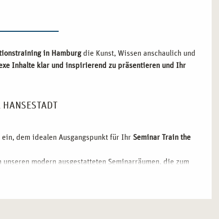
ationstraining in Hamburg
die Kunst, Wissen anschaulich und
exe Inhalte klar und inspirierend zu präsentieren und Ihr
R HANSESTADT
 ein, dem idealen Ausgangspunkt für Ihr
Seminar Train the
n unseren modern ausgestatteten Seminarräumen, die zum
lle Kontakte zu Trainern und Experten aus der gesamten
ere: