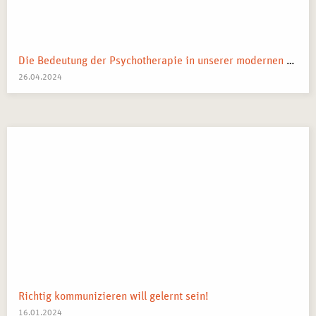
berufliche Weiterentwicklung
– Erwerb zusätzlicher
Kompetenzen für die professionelle Beratung.
Die Bedeutung der Psychotherapie in unserer modernen Gesellschaft
TEILNAHMEBESCHEINIGUNG ALS
26.04.2024
QUALIFIKATIONSNACHWEIS
Nach erfolgreichem Abschluss des
Seminars in
Lehrsupervision – Potenzialentwicklung in Köln
erhalten
die Teilnehmenden eine
offizielle Teilnahmebescheinigung
,
die ihre erlernten Fähigkeiten dokumentiert.
Richtig kommunizieren will gelernt sein!
16.01.2024