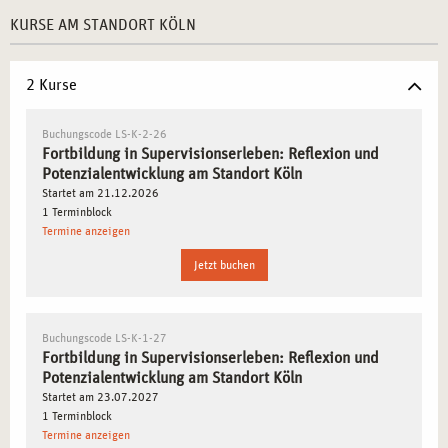
WEITERENTWICKLUNG
KURSE AM STANDORT KÖLN
Eigene Stärken bewusst wahrnehmen und gezielt
einsetzen
– Entwicklung einer reflektierten
2 Kurse
professionellen Haltung.
Supervisionsprozesse systematisch erlernen und
Buchungscode LS-K-2-26
anwenden
– Einführung in bewährte
Fortbildung in Supervisionserleben: Reflexion und
Reflexionsmethoden für den Berufsalltag.
Potenzialentwicklung am Standort Köln
Startet am 21.12.2026
Gruppendynamiken verstehen und aktiv gestalten
–
1 Terminblock
Entwicklung von Strategien zur Unterstützung und
Termine anzeigen
Begleitung von Teams.
Jetzt buchen
Strategien zur Konfliktlösung und Entscheidungsfindung
entwickeln
– Förderung eines lösungsorientierten
Umgangs mit beruflichen Herausforderungen.
Buchungscode LS-K-1-27
Selbstfürsorge und Resilienz als Teil der professionellen
Fortbildung in Supervisionserleben: Reflexion und
Praxis etablieren
– Nachhaltige Methoden zur
Potenzialentwicklung am Standort Köln
Stressbewältigung anwenden.
Startet am 23.07.2027
1 Terminblock
Termine anzeigen