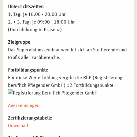
beruflichen Weiterentwicklung nutzen möchten:
Unterrichtszeiten
1. Tag: je 16:00 - 20:00 Uhr
Sozialarbeiter*innen und Berater*innen
, die ihre Arbeit
2. + 3. Tag: je 09:00 - 18:00 Uhr
mit systematischen Reflexionsmethoden bereichern
(Durchführung in Präsenz)
wollen.
Coach*innen und Führungskräfte
, die Supervision
Zielgruppe
gezielt für die Weiterentwicklung von Teams einsetzen
Das Supervisionsseminar wendet sich an Studierende und
möchten.
Profis aller Fachbereiche.
Pädagog*innen und Lehrkräfte
, die ihre berufliche
Praxis durch strukturierte Reflexion optimieren wollen.
Fortbildungspunkte
Psychotherapeut*innen und Fachkräfte aus dem
Für diese Weiterbildung vergibt die RbP (Registrierung
Gesundheitsbereich
, die Supervision als Teil ihrer
beruflich Pflegender GmbH) 12 Fortbildungspunkte.
professionellen Tätigkeit integrieren möchten.
Studierende und Berufseinsteiger*innen
, die sich mit
Anerkennungen
den Grundlagen und Möglichkeiten der Supervision
vertraut machen wollen.
Zertifizierungstabelle
Download
BERUFLICHE MÖGLICHKEITEN NACH DEM