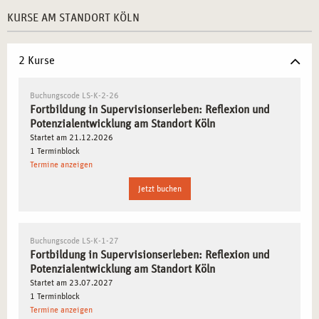
WEITERENTWICKLUNG
KURSE AM STANDORT KÖLN
Eigene Stärken bewusst wahrnehmen und gezielt
einsetzen
– Entwicklung einer reflektierten
2 Kurse
professionellen Haltung.
Supervisionsprozesse systematisch erlernen und
Buchungscode LS-K-2-26
anwenden
– Einführung in bewährte
Fortbildung in Supervisionserleben: Reflexion und
Reflexionsmethoden für den Berufsalltag.
Potenzialentwicklung am Standort Köln
Startet am 21.12.2026
Gruppendynamiken verstehen und aktiv gestalten
–
1 Terminblock
Entwicklung von Strategien zur Unterstützung und
Termine anzeigen
Begleitung von Teams.
Jetzt buchen
Strategien zur Konfliktlösung und Entscheidungsfindung
entwickeln
– Förderung eines lösungsorientierten
Umgangs mit beruflichen Herausforderungen.
Buchungscode LS-K-1-27
Selbstfürsorge und Resilienz als Teil der professionellen
Fortbildung in Supervisionserleben: Reflexion und
Praxis etablieren
– Nachhaltige Methoden zur
Potenzialentwicklung am Standort Köln
Stressbewältigung anwenden.
Startet am 23.07.2027
1 Terminblock
Termine anzeigen