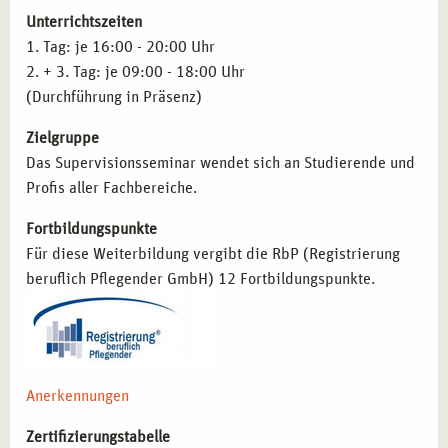
beruflichen Weiterentwicklung nutzen möchten:
Unterrichtszeiten
1. Tag: je 16:00 - 20:00 Uhr
Sozialarbeiter*innen und Berater*innen
, die ihre Arbeit
2. + 3. Tag: je 09:00 - 18:00 Uhr
mit systematischen Reflexionsmethoden bereichern
(Durchführung in Präsenz)
wollen.
Coach*innen und Führungskräfte
, die Supervision
Zielgruppe
gezielt für die Weiterentwicklung von Teams einsetzen
Das Supervisionsseminar wendet sich an Studierende und
möchten.
Profis aller Fachbereiche.
Pädagog*innen und Lehrkräfte
, die ihre berufliche
Praxis durch strukturierte Reflexion optimieren wollen.
Fortbildungspunkte
Psychotherapeut*innen und Fachkräfte aus dem
Für diese Weiterbildung vergibt die RbP (Registrierung
Gesundheitsbereich
, die Supervision als Teil ihrer
beruflich Pflegender GmbH) 12 Fortbildungspunkte.
professionellen Tätigkeit integrieren möchten.
Studierende und Berufseinsteiger*innen
, die sich mit
den Grundlagen und Möglichkeiten der Supervision
vertraut machen wollen.
Anerkennungen
BERUFLICHE MÖGLICHKEITEN NACH DEM
Zertifizierungstabelle