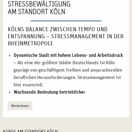
STRESSBEWÄLTIGUNG
AM STANDORT KÖLN
KÖLNS BALANCE ZWISCHEN TEMPO UND
ENTSPANNUNG – STRESSMANAGEMENT IN DER
RHEINMETROPOLE
Dynamische Stadt mit hohem Lebens- und Arbeitsdruck
– Als eine der größten Städte Deutschlands ist Köln
geprägt von geschäftigem Treiben und anspruchsvollen
beruflichen Herausforderungen. Stressmanagement ist
hier essenziell.
Wachsende Bedeutung betrieblicher
Gesundheitsvorsorge
– Immer mehr Unternehmen und
Weiterlesen
Organisationen in Köln setzen auf
Stressbewältigungskurse zur Förderung der
Mitarbeitendengesundheit.
Praxisnahe Ausbildung für vielfältige Einsatzgebiete
–
KURSE AM STANDORT KÖLN