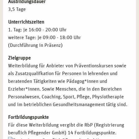
Ausbildungsdauer
Die Weiterbildung richtet sich an Fachkräfte, die ihr
3,5 Tage
Wissen über Stressbewältigung gezielt in ihren beruflichen
Unterrichtszeiten
Alltag einbinden oder weitergeben möchten:
1. Tag: je 16:00 - 20:00 Uhr
Pädagog*innen und Erzieher*innen
, die
weitere Tage: je 09:00 - 18:00 Uhr
Stressbewältigungsstrategien in Schulen und
(Durchführung in Präsenz)
Bildungseinrichtungen vermitteln möchten.
Zielgruppe
Coaches und Trainer*innen
, die gezielte Programme zur
Weiterbildung für Anbieter von Präventionskursen sowie
mentalen Entlastung entwickeln und umsetzen möchten.
als Zusatzqualifkation für Personen in lehrenden und
Fachkräfte im betrieblichen Gesundheitsmanagement
,
beratenden Tätigkeiten wie Pädagog*innen und
die Maßnahmen zur Stressprävention in Unternehmen
Erzieher*innen. Sowie Menschen, die in den Bereichen
etablieren möchten.
Personalwesen, Coaching, Sport, Pflege, Physiotherapie
Therapeut*innen und medizinisches Fachpersonal
, die
und im betrieblichen Gesundheitsmanagement tätig sind.
Stressbewältigung als unterstützende Maßnahme in ihre
Arbeit integrieren möchten.
Fortbildungspunkte
Selbstständige Kursleiter*innen
, die eigene
Für diese Weiterbildung vergibt die RbP (Registrierung
Stressbewältigungskurse für verschiedene Zielgruppen
beruflich Pflegender GmbH) 14 Fortbildungspunkte.
anbieten möchten.