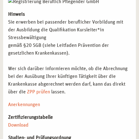
Hinweis
BERUFLICHE PERSPEKTIVEN NACH DER
Sie erwerben bei passender beruflicher Vorbildung mit
AUSBILDUNG ZUR KURSLEITUNG
STRESSBEWÄLTIGUNG IN KÖLN
der Ausbildung die Qualifikation Kursleiter*in
Stressbewältigung
Nach Abschluss dieser Weiterbildung eröffnen sich
gemäß §20 SGB (siehe Leitfaden Prävention der
vielseitige Karrierechancen in Kölns wachsendem
gesetzlichen Krankenkassen).
Gesundheits- und Präventionssektor:
Wer sich darüber informieren möchte, ob die Abrechnung
Durchführung von Stressbewältigungskursen in
bei der Ausübung Ihrer künftigen Tätigkeit über die
Gesundheitszentren, Reha-Kliniken und Unternehmen
–
Krankenkasse abgerechnet werden darf, kann das direkt
Begleitung von Einzelpersonen und Gruppen in der
über die
ZPP prüfen
lassen.
Stressreduktion.
Entwicklung von Stresspräventionsmaßnahmen für
Anerkennungen
Kölner Unternehmen
– Implementierung betrieblicher
Zertifizierungstabelle
Gesundheitsförderung zur Unterstützung der
Download
Mitarbeitenden.
Einbindung von Stressmanagement-Strategien in den
Studien- und Prüfungsordnung