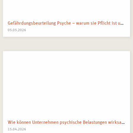
und kulturell vielfältige Stadt zahlreiche Möglichkeiten für
Absolventinnen, sich in Unternehmen,
Bildungseinrichtungen oder als selbstständige
Trainer*innen zu etablieren. Die wachsende Nachfrage
Gefährdungsbeurteilung Psyche – warum sie Pflicht ist und was sie wirklich bringt
nach Stressmanagement-Angeboten macht diese
05.05.2026
Weiterbildung zu einer zukunftssicheren Qualifikation.
Wie können Unternehmen psychische Belastungen wirksam reduzieren?
15.04.2026