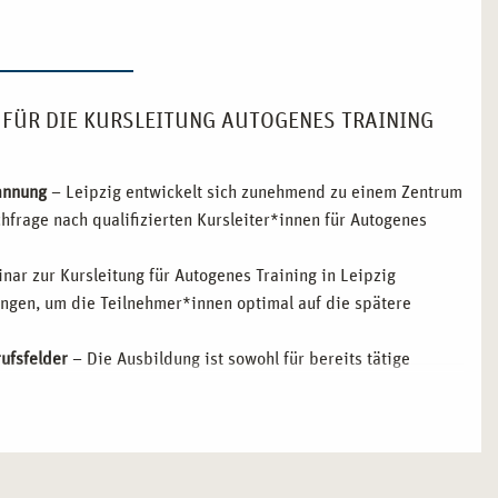
 FÜR DIE KURSLEITUNG AUTOGENES TRAINING
annung
– Leipzig entwickelt sich zunehmend zu einem Zentrum
frage nach qualifizierten Kursleiter*innen für Autogenes
ar zur Kursleitung für Autogenes Training in Leipzig
ngen, um die Teilnehmer*innen optimal auf die spätere
ufsfelder
– Die Ausbildung ist sowohl für bereits tätige
ässt sich dank modularer Struktur gut in den Alltag
einrichtungen
– Leipzig bietet zahlreiche
und Unternehmen, die Autogenes Training in ihre Programme