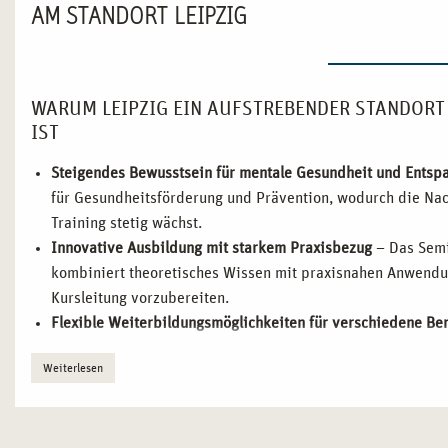
AM STANDORT LEIPZIG
WARUM LEIPZIG EIN AUFSTREBENDER STANDORT
IST
Steigendes Bewusstsein für mentale Gesundheit und Entsp
für Gesundheitsförderung und Prävention, wodurch die Nach
Training stetig wächst.
Innovative Ausbildung mit starkem Praxisbezug
– Das Semin
kombiniert theoretisches Wissen mit praxisnahen Anwendu
Kursleitung vorzubereiten.
Flexible Weiterbildungsmöglichkeiten für verschiedene Ber
Fachkräfte als auch für Quereinsteiger*innen geeignet und l
Weiterlesen
integrieren.
Enge Vernetzung mit regionalen Gesundheits- und Bildungs
Kooperationsmöglichkeiten mit Kliniken, Bildungsträgern 