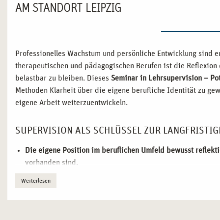
AM STANDORT LEIPZIG
Professionelles Wachstum und persönliche Entwicklung sind e
therapeutischen und pädagogischen Berufen ist die Reflexion d
belastbar zu bleiben. Dieses
Seminar in Lehrsupervision – Po
Methoden Klarheit über die eigene berufliche Identität zu g
eigene Arbeit weiterzuentwickeln.
SUPERVISION ALS SCHLÜSSEL ZUR LANGFRISTIG
Die eigene Position im beruflichen Umfeld bewusst reflekt
vorhanden sind.
Supervisionsmethoden zur Optimierung der beruflichen Pra
Weiterlesen
Teamreflexion.
Individuelle Kommunikationsstrategien für herausfordernd
beruflichen Austauschs.