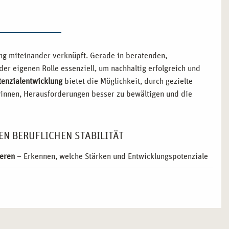
ng miteinander verknüpft. Gerade in beratenden,
er eigenen Rolle essenziell, um nachhaltig erfolgreich und
tenzialentwicklung
bietet die Möglichkeit, durch gezielte
ewinnen, Herausforderungen besser zu bewältigen und die
EN BERUFLICHEN STABILITÄT
ieren
– Erkennen, welche Stärken und Entwicklungspotenziale
xis nutzen
– Erlernen von Techniken zur Selbst- und
e Situationen entwickeln
– Förderung eines konstruktiven