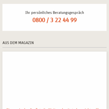
und Therapieformen durch innovative Methoden.
Selbstständige Tätigkeit als Trainer*in für kreative
Ihr persönliches Beratungsgespräch
Selbsterfahrung
– Entwicklung eigener Workshop- und
0800 / 3 22 44 99
Seminarangebote.
MÖGLICHER ABSCHLUSS
AUS DEM MAGAZIN
Nach erfolgreichem Abschluss des
Seminars in
Lehrtherapeutischer Selbsterfahrung mit
kreativtherapeutischem Schwerpunkt in München
erhalten
die Teilnehmenden eine
offizielle Teilnahmebescheinigung
,
die ihre erlernten Kompetenzen dokumentiert.