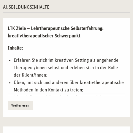
Persönliche Erfahrungen im kreativen Prozess
AUSBILDUNGSINHALTE
analysieren
– Erleben, reflektieren und in die
professionelle Arbeit integrieren.
Nonverbale Kommunikation und emotionale
LTK Ziele – Lehrtherapeutische Selbsterfahrung:
Wahrnehmung stärken
– Kreative Methoden als
kreativtherapeutischer Schwerpunkt
Werkzeug der Selbsterfahrung.
Inhalte:
Selbst- und Fremdwahrnehmung differenzieren
–
Bewusstmachen innerer Prozesse im therapeutischen
Erfahren Sie sich im kreativen Setting als angehende
Setting.
Therapeut/innen selbst und erleben sich in der Rolle
Experimentieren mit individuellen Ausdrucksformen
–
der Klient/innen;
Malerei, Musik und Bewegung zur Förderung der
Üben, mit sich und anderen über kreativtherapeutische
Selbstwahrnehmung.
Methoden in den Kontakt zu treten;
Bewusstheit für Nähe und Distanz in professionellen
Üben Selbst- und Fremdwahrnehmung und deren
Beziehungen entwickeln
– Schulung der eigenen
Artikulation und Beschreibung;
Weiterlesen
Abgrenzung und Empathie.
sich auf Hilfe suchende Menschen einlassen und die
Lebenswelten erfassen;
FÜR WEN IST DIESES SEMINAR BESONDERS
Probieren unterschiedlichste Ausdrucksmöglichkeiten;
GEEIGNET?