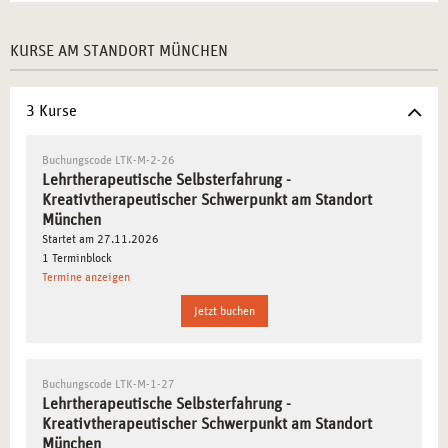
KREATIVITÄT ALS SPIEGEL DER
THERAPEUTISCHEN IDENTITÄT
KURSE AM STANDORT MÜNCHEN
Eigene Emotionen und Verhaltensmuster reflektieren
–
Bewusstwerden persönlicher Reaktionsweisen in
3 Kurse
therapeutischen Prozessen.
Künstlerische Ausdrucksformen für die
Buchungscode LTK-M-2-26
Selbstwahrnehmung nutzen
– Erprobung verschiedener
Lehrtherapeutische Selbsterfahrung -
Kreativtherapeutischer Schwerpunkt am Standort
Techniken wie Malerei, Musik und Bewegung.
München
Vertiefung der nonverbalen Kommunikation
– Verstehen
Startet am 27.11.2026
und Anwenden kreativer Methoden zur Förderung der
1 Terminblock
Selbstreflexion.
Termine anzeigen
Ausbalancierung von Nähe und Distanz im
Jetzt buchen
professionellen Kontext
– Bewusste Gestaltung der
therapeutischen Beziehung.
Integration kreativer Techniken in die eigene Arbeit
–
Buchungscode LTK-M-1-27
Verbindung von Theorie und Praxis für nachhaltiges
Lehrtherapeutische Selbsterfahrung -
Kreativtherapeutischer Schwerpunkt am Standort
Lernen.
München