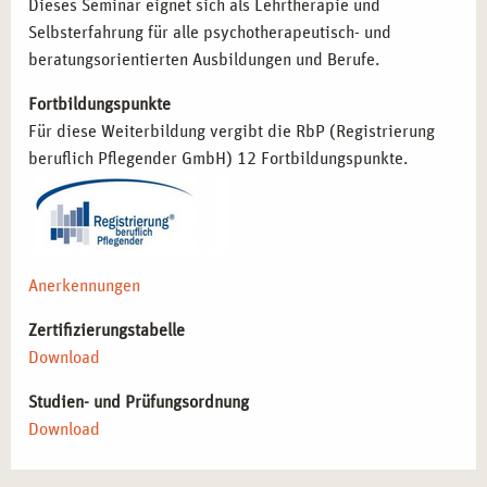
nutzen möchten.
Dieses Seminar eignet sich als Lehrtherapie und
Selbsterfahrung für alle psychotherapeutisch- und
beratungsorientierten Ausbildungen und Berufe.
BERUFLICHE PERSPEKTIVEN NACH DEM
SEMINAR IN MÜNCHEN
Fortbildungspunkte
Für diese Weiterbildung vergibt die RbP (Registrierung
Die erlernten Methoden eröffnen vielseitige Möglichkeiten
beruflich Pflegender GmbH) 12 Fortbildungspunkte.
in Therapie, Beratung und Gesundheitsförderung:
Integration kreativer Methoden in therapeutische
Settings
– Einsatz nonverbaler Ausdrucksformen in der
Arbeit mit Klient*innen.
Anerkennungen
Weiterentwicklung der therapeutischen Identität
–
Reflexion der eigenen Haltung und deren Einfluss auf
Zertifizierungstabelle
die professionelle Arbeit.
Download
Arbeit in psychosozialen Einrichtungen und
Beratungsstellen
– Anwendung kreativer Methoden zur
Studien- und Prüfungsordnung
Förderung der Selbsterfahrung.
Download
Erweiterung der therapeutischen Kompetenzen durch
kreative Ansätze
– Ergänzung klassischer Beratungs-