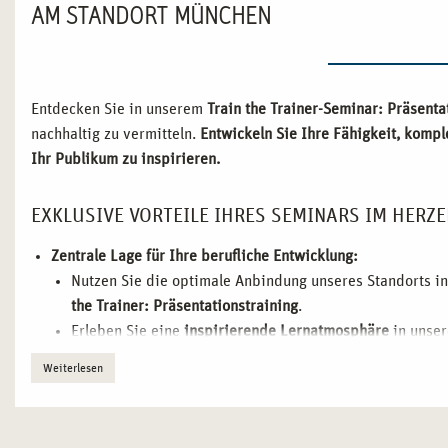
AM STANDORT MÜNCHEN
Entdecken Sie in unserem
Train the Trainer-Seminar: Präsenta
nachhaltig zu vermitteln.
Entwickeln Sie Ihre Fähigkeit, kompl
Ihr Publikum zu inspirieren.
EXKLUSIVE VORTEILE IHRES SEMINARS IM HERZ
Zentrale Lage für Ihre berufliche Entwicklung:
Nutzen Sie die optimale Anbindung unseres Standorts i
the Trainer: Präsentationstraining
.
Erleben Sie eine
inspirierende Lernatmosphäre
in unser
Austausch und kreativen Denken anregen.
Weiterlesen
Erweitern Sie Ihr
professionelles Netzwerk
durch wertvo
Region.
München als idealer Nährboden für Ihre Trainerkarriere: