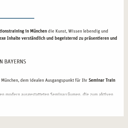
tionstraining in München
die Kunst, Wissen lebendig und
exe Inhalte verständlich und begeisternd zu präsentieren und
EN BAYERNS
n München, dem idealen Ausgangspunkt für Ihr
Seminar Train
en modern ausgestatteten Seminarräumen, die zum aktiven
lle Kontakte zu Trainern und Experten aus der gesamten