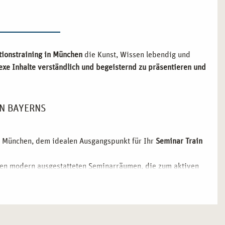
tionstraining in München
die Kunst, Wissen lebendig und
exe Inhalte verständlich und begeisternd zu präsentieren und
EN BAYERNS
n München, dem idealen Ausgangspunkt für Ihr
Seminar Train
en modern ausgestatteten Seminarräumen, die zum aktiven
lle Kontakte zu Trainern und Experten aus der gesamten