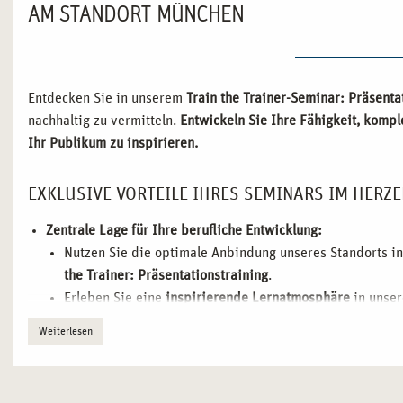
AM STANDORT MÜNCHEN
Entdecken Sie in unserem
Train the Trainer-Seminar: Präsenta
nachhaltig zu vermitteln.
Entwickeln Sie Ihre Fähigkeit, kompl
Ihr Publikum zu inspirieren.
EXKLUSIVE VORTEILE IHRES SEMINARS IM HERZ
Zentrale Lage für Ihre berufliche Entwicklung:
Nutzen Sie die optimale Anbindung unseres Standorts i
the Trainer: Präsentationstraining
.
Erleben Sie eine
inspirierende Lernatmosphäre
in unser
Austausch und kreativen Denken anregen.
Weiterlesen
Erweitern Sie Ihr
professionelles Netzwerk
durch wertvo
Region.
München als idealer Nährboden für Ihre Trainerkarriere: