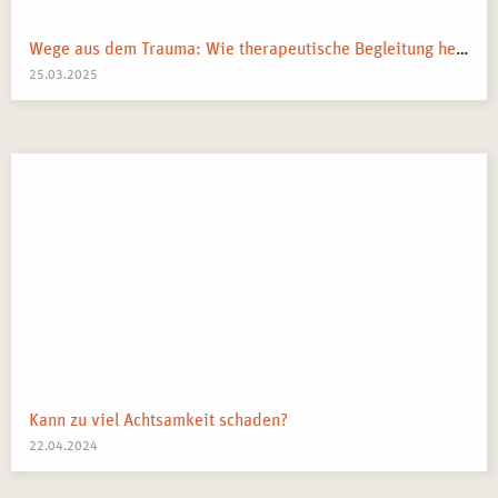
eigenständigen Durchführung von PME-Kursen berechtigt.
Diese Qualifikation ermöglicht eine professionelle
Wege aus dem Trauma: Wie therapeutische Begleitung helfen kann
Tätigkeit in Gesundheits-, Bildungs- und
25.03.2025
Unternehmensbereichen.
Kann zu viel Achtsamkeit schaden?
22.04.2024