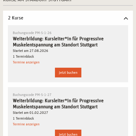
Flexible Weiterbildungsmöglichkeiten für verschiedene
Berufsgruppen
– PME-Kurse lassen sich vielseitig in
2 Kurse
verschiedene berufliche Kontexte einbinden, sei es in
Bildungseinrichtungen, Gesundheitszentren oder in der
Buchungscode PM-S-1-26
Unternehmensberatung.
Weiterbildung: Kursleiter*in für Progressive
Starke Vernetzung mit Gesundheits- und
Muskelentspannung am Standort Stuttgart
Bildungseinrichtungen
– Stuttgart bietet viele
Startet am 27.08.2026
1 Terminblock
Kooperationen mit Kliniken, Schulen und
Termine anzeigen
Sporteinrichtungen, die nach zertifizierten PME-
Kursleiter*innen suchen.
Jetzt buchen
Dynamische Stadt mit hohem Bewusstsein für Work-
Life-Balance
– In Stuttgart wächst das Interesse an
Buchungscode PM-S-1-27
Stressbewältigungsstrategien, was die Stadt zu einem
Weiterbildung: Kursleiter*in für Progressive
attraktiven Standort für die Ausbildung und spätere
Muskelentspannung am Standort Stuttgart
berufliche Tätigkeit macht.
Startet am 01.02.2027
1 Terminblock
Termine anzeigen
WARUM PME-KURSLEITER*INNEN IN
STUTTGART BESONDERS GEFRAGT SIND
Jetzt buchen