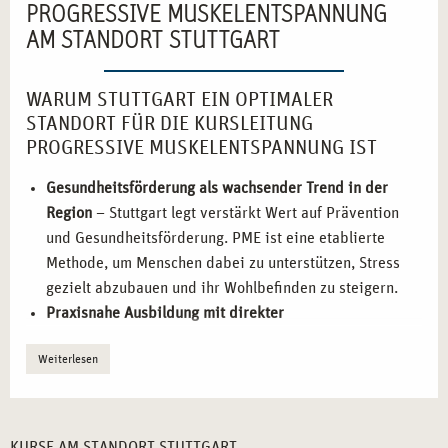
PROGRESSIVE MUSKELENTSPANNUNG
AM STANDORT STUTTGART
WARUM STUTTGART EIN OPTIMALER
STANDORT FÜR DIE KURSLEITUNG
PROGRESSIVE MUSKELENTSPANNUNG IST
Gesundheitsförderung als wachsender Trend in der
Region
– Stuttgart legt verstärkt Wert auf Prävention
und Gesundheitsförderung. PME ist eine etablierte
Methode, um Menschen dabei zu unterstützen, Stress
gezielt abzubauen und ihr Wohlbefinden zu steigern.
Praxisnahe Ausbildung mit direkter
Anwendungsmöglichkeit
– Die Weiterbildung zur
Weiterlesen
Kursleitung für Progressive Muskelentspannung in
Stuttgart verbindet theoretische Grundlagen mit
praxisnahen Übungen, die auf reale Kurssituationen
vorbereiten.
KURSE AM STANDORT STUTTGART