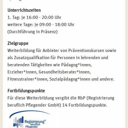
FÜR WEN IST DIE AUSBILDUNG ZUR
KURSLEITUNG PROGRESSIVE
Unterrichtszeiten
MUSKELENTSPANNUNG IN STUTTGART
1. Tag: je 16:00 - 20:00 Uhr
GEEIGNET?
weitere Tage: je 09:00 - 18:00 Uhr
(Durchführung in Präsenz)
Die Weiterbildung richtet sich an Personen, die PME
professionell weitergeben und in ihren Berufsalltag
Zielgruppe
integrieren möchten:
Weiterbildung für Anbieter von Präventionskursen sowie
als Zusatzqualifkation für Personen in lehrenden und
Pädagog*innen und Erzieher*innen
, die PME als
beratenden Tätigkeiten wie Pädagog*innen,
Methode zur Konzentrationsförderung und Entspannung
Erzieher*innen, Gesundheitsberater*innen,
in Schulen nutzen möchten.
Fitnesstrainer*innen, Sozialpädagog*innen und andere.
Fitnesstrainer*innen und Sport-Coaches
, die PME als
Regenerationstechnik in ihr Training integrieren
Fortbildungspunkte
möchten.
Für diese Weiterbildung vergibt die RbP (Registrierung
Gesundheitsberater*innen und Therapeut*innen
, die
beruflich Pflegender GmbH) 14 Fortbildungspunkte.
PME als zusätzliche Methode für Klient*innen mit
Stresssymptomen anbieten möchten.
Führungskräfte und Personalverantwortliche
, die PME-