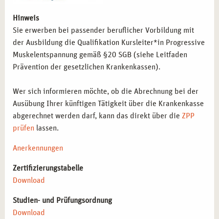
Kurse in das betriebliche Gesundheitsmanagement
Hinweis
einbinden möchten.
Sie erwerben bei passender beruflicher Vorbildung mit
Freiberufliche Trainer*innen und Coaches
, die PME als
der Ausbildung die Qualifikation Kursleiter*in Progressive
eigenständiges Kursangebot etablieren möchten.
Muskelentspannung gemäß §20 SGB (siehe Leitfaden
Prävention der gesetzlichen Krankenkassen).
BERUFLICHE PERSPEKTIVEN NACH DER
AUSBILDUNG ZUR KURSLEITUNG
Wer sich informieren möchte, ob die Abrechnung bei der
PROGRESSIVE MUSKELENTSPANNUNG IN
Ausübung Ihrer künftigen Tätigkeit über die Krankenkasse
STUTTGART
abgerechnet werden darf, kann das direkt über die
ZPP
Mit dieser Qualifikation eröffnen sich vielseitige
prüfen
lassen.
Karrierechancen in verschiedenen Bereichen:
Anerkennungen
Leitung von PME-Kursen in Gesundheitszentren und
Zertifizierungstabelle
Rehabilitationskliniken
– Förderung von Stressabbau
Download
und Entspannung in der Gesundheitsbranche.
Integration in betriebliche Gesundheitsprogramme
–
Studien- und Prüfungsordnung
Implementierung von PME-Kursen für Mitarbeitende in
Download