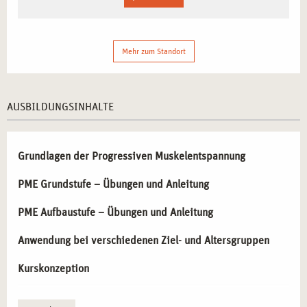
Stuttgart vereint wirtschaftliche Stärke mit einem
steigenden Bewusstsein für mentale Gesundheit.
Mehr zum Standort
Unternehmen und öffentliche Einrichtungen erkennen
zunehmend die Vorteile von Entspannungstechniken wie
PME und suchen nach qualifizierten Fachkräften, die
AUSBILDUNGSINHALTE
Entspannungskurse professionell anbieten können. Diese
Weiterbildung bietet ideale Voraussetzungen, um sich als
PME-Kursleiter*in in dieser zukunftsorientierten Branche
Grundlagen der Progressiven Muskelentspannung
zu etablieren.
PME Grundstufe – Übungen und Anleitung
INHALTE DER AUSBILDUNG ZUR KURSLEITUNG
PME Aufbaustufe – Übungen und Anleitung
PROGRESSIVE MUSKELENTSPANNUNG IN
STUTTGART
Anwendung bei verschiedenen Ziel- und Altersgruppen
Diese Weiterbildung vermittelt umfassendes Wissen zur
Kurskonzeption
erfolgreichen Durchführung von PME-Kursen und deren
zielgruppenspezifischer Anpassung.