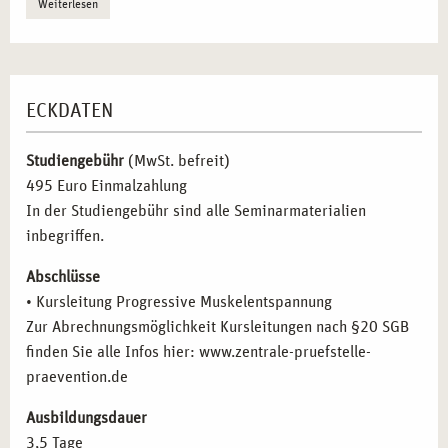
Weiterlesen
Grundlagen der PME und ihre wissenschaftlichen
Hintergründe
– Einführung in die physiologischen
Effekte von PME und deren Anwendungsmöglichkeiten.
Praktische Techniken zur Muskelentspannung
– Erlernen
ECKDATEN
und Anleiten der Basisübungen zur progressiven
Muskelrelaxation für verschiedene Altersgruppen.
Studiengebühr
(MwSt. befreit)
Aufbau und Anpassung von PME-Übungen
– Erweiterte
495 Euro Einmalzahlung
Techniken zur gezielten Stressbewältigung, individuell
In der Studiengebühr sind alle Seminarmaterialien
zugeschnitten auf spezifische Zielgruppen.
inbegriffen.
Kurskonzeption und methodische Umsetzung
– Planung
von PME-Kursen für Gruppen oder Einzelpersonen unter
Abschlüsse
Berücksichtigung didaktischer Prinzipien.
• Kursleitung Progressive Muskelentspannung
Einsatzbereiche und Kombination mit anderen
Zur Abrechnungsmöglichkeit Kursleitungen nach §20 SGB
Entspannungsverfahren
– PME im Vergleich zu
finden Sie alle Infos hier: www.zentrale-pruefstelle-
Achtsamkeitstraining, Meditation und Atemtechniken
praevention.de
für eine ganzheitliche Gesundheitsförderung.
Ausbildungsdauer
3,5 Tage