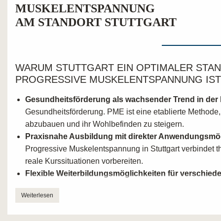
MUSKELENTSPANNUNG
AM STANDORT STUTTGART
WARUM STUTTGART EIN OPTIMALER STAN
PROGRESSIVE MUSKELENTSPANNUNG IST
Gesundheitsförderung als wachsender Trend in der
Gesundheitsförderung. PME ist eine etablierte Methode,
abzubauen und ihr Wohlbefinden zu steigern.
Praxisnahe Ausbildung mit direkter Anwendungsmög
Progressive Muskelentspannung in Stuttgart verbindet 
reale Kurssituationen vorbereiten.
Flexible Weiterbildungsmöglichkeiten für verschie
verschiedene berufliche Kontexte einbinden, sei es in 
Weiterlesen
Unternehmensberatung.
Starke Vernetzung mit Gesundheits- und Bildungsei