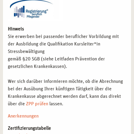
Therapeut*innen und Gesundheitsberater*innen
, die
Stressbewältigung als Präventionsmaßnahme in ihre
Arbeit integrieren möchten.
Selbstständige Kursleiter*innen
, die Workshops und
Hinweis
Trainings zur Stressbewältigung für verschiedene
Sie erwerben bei passender beruflicher Vorbildung mit
Zielgruppen anbieten möchten.
der Ausbildung die Qualifikation Kursleiter*in
Stressbewältigung
NEUE KARRIEREWEGE IN STUTTGART:
gemäß §20 SGB (siehe Leitfaden Prävention der
STRESSMANAGEMENT ALS
gesetzlichen Krankenkassen).
SCHLÜSSELKOMPETENZ
Wer sich darüber informieren möchte, ob die Abrechnung
Mit dieser Qualifikation eröffnen sich zahlreiche berufliche
bei der Ausübung Ihrer künftigen Tätigkeit über die
Möglichkeiten in der Gesundheitsförderung und
Krankenkasse abgerechnet werden darf, kann das direkt
Prävention:
über die
ZPP prüfen
lassen.
Leitung von Stressbewältigungskursen in
Anerkennungen
Gesundheitszentren, Kliniken und Unternehmen
–
Förderung von Entspannung und mentaler Resilienz.
Zertifizierungstabelle