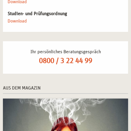
Implementierung von Stressbewältigungsprogrammen
Download
in Unternehmen
– Unterstützung von Mitarbeitenden
Studien- und Prüfungsordnung
durch gezielte Stressreduktion.
Download
Integration von Stressmanagement-Techniken in den
Bildungsbereich
– Unterstützung von Schüler*innen und
Studierenden bei der Stressbewältigung.
Selbstständige Tätigkeit als Kursleiter*in für
Ihr persönliches Beratungsgespräch
Stressbewältigung
– Durchführung individueller Kurse
und Workshops für verschiedene Zielgruppen.
0800 / 3 22 44 99
Weiterbildung und Spezialisierung in verwandten
Fachbereichen
– Vertiefung der Kenntnisse in
Achtsamkeitstraining, systemischer Beratung oder
AUS DEM MAGAZIN
Gesundheitscoaching.
IHR ABSCHLUSS: KURSLEITUNG
STRESSBEWÄLTIGUNG –
ZUKUNFTSPERSPEKTIVEN IN STUTTGART