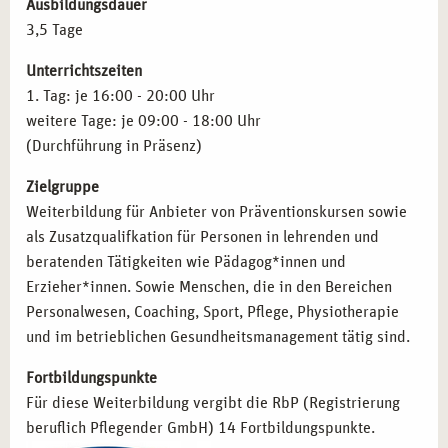
Kursangebote für Einzelpersonen und Gruppen.
Ausbildungsdauer
3,5 Tage
WER PROFITIERT AM MEISTEN VON DER
Unterrichtszeiten
KURSLEITUNG STRESSBEWÄLTIGUNG IN
1. Tag: je 16:00 - 20:00 Uhr
STUTTGART?
weitere Tage: je 09:00 - 18:00 Uhr
(Durchführung in Präsenz)
Die Weiterbildung richtet sich an Fachkräfte, die
Stressmanagement-Techniken in ihren Arbeitsalltag
Zielgruppe
integrieren oder eigenständig weitergeben möchten:
Weiterbildung für Anbieter von Präventionskursen sowie
als Zusatzqualifkation für Personen in lehrenden und
Lehrkräfte und Pädagog*innen
, die
beratenden Tätigkeiten wie Pädagog*innen und
Stresspräventionsmaßnahmen im Bildungsbereich
Erzieher*innen. Sowie Menschen, die in den Bereichen
anwenden möchten.
Personalwesen, Coaching, Sport, Pflege, Physiotherapie
Coaches und Trainer*innen
, die ihre Klient*innen
und im betrieblichen Gesundheitsmanagement tätig sind.
gezielt bei der Entwicklung effektiver
Stressbewältigungsstrategien unterstützen möchten.
Fortbildungspunkte
Fachkräfte im betrieblichen Gesundheitsmanagement
,
Für diese Weiterbildung vergibt die RbP (Registrierung
die Unternehmen bei der Implementierung von
beruflich Pflegender GmbH) 14 Fortbildungspunkte.
Stresspräventionsprogrammen beraten möchten.