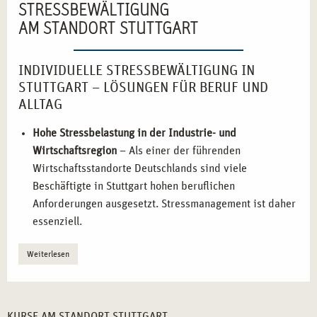
STRESSBEWÄLTIGUNG
AM STANDORT STUTTGART
INDIVIDUELLE STRESSBEWÄLTIGUNG IN
STUTTGART – LÖSUNGEN FÜR BERUF UND
ALLTAG
Hohe Stressbelastung in der Industrie- und
Wirtschaftsregion
– Als einer der führenden
Wirtschaftsstandorte Deutschlands sind viele
Beschäftigte in Stuttgart hohen beruflichen
Anforderungen ausgesetzt. Stressmanagement ist daher
essenziell.
Wachsende Nachfrage nach zertifizierten
Weiterlesen
Stressbewältigungs-Expert*innen
– Unternehmen,
Bildungseinrichtungen und Gesundheitszentren in
Stuttgart suchen qualifizierte Fachkräfte für
Präventionsmaßnahmen.
KURSE AM STANDORT STUTTGART