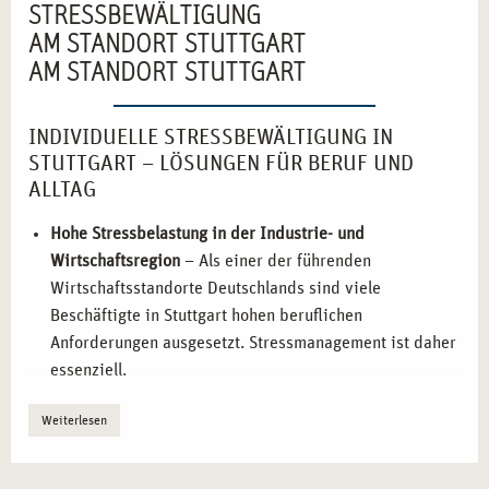
STRESSBEWÄLTIGUNG
AM STANDORT STUTTGART
AM STANDORT STUTTGART
INDIVIDUELLE STRESSBEWÄLTIGUNG IN
STUTTGART – LÖSUNGEN FÜR BERUF UND
ALLTAG
Hohe Stressbelastung in der Industrie- und
Wirtschaftsregion
– Als einer der führenden
Wirtschaftsstandorte Deutschlands sind viele
Beschäftigte in Stuttgart hohen beruflichen
Anforderungen ausgesetzt. Stressmanagement ist daher
essenziell.
Wachsende Nachfrage nach zertifizierten
Weiterlesen
Stressbewältigungs-Expert*innen
– Unternehmen,
Bildungseinrichtungen und Gesundheitszentren in
Stuttgart suchen qualifizierte Fachkräfte für