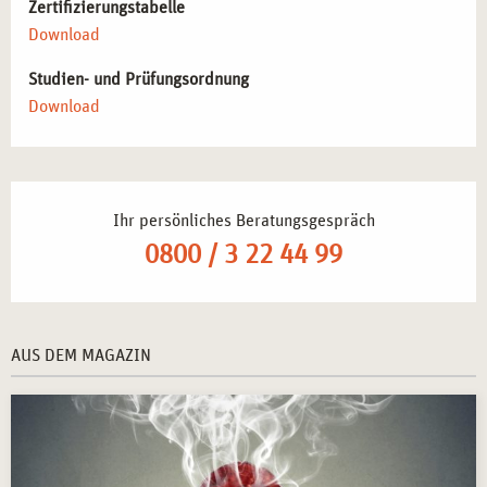
Förderung von Entspannung und mentaler Resilienz.
Zertifizierungstabelle
Implementierung von Stressbewältigungsprogrammen
Download
in Unternehmen
– Unterstützung von Mitarbeitenden
Studien- und Prüfungsordnung
durch gezielte Stressreduktion.
Download
Integration von Stressmanagement-Techniken in den
Bildungsbereich
– Unterstützung von Schüler*innen und
Studierenden bei der Stressbewältigung.
Selbstständige Tätigkeit als Kursleiter*in für
Ihr persönliches Beratungsgespräch
Stressbewältigung
– Durchführung individueller Kurse
und Workshops für verschiedene Zielgruppen.
0800 / 3 22 44 99
Weiterbildung und Spezialisierung in verwandten
Fachbereichen
– Vertiefung der Kenntnisse in
Achtsamkeitstraining, systemischer Beratung oder
AUS DEM MAGAZIN
Gesundheitscoaching.
IHR ABSCHLUSS: KURSLEITUNG
STRESSBEWÄLTIGUNG –
ZUKUNFTSPERSPEKTIVEN IN STUTTGART