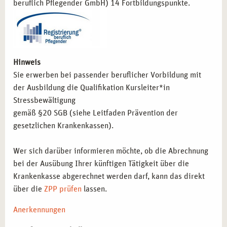
beruflich Pflegender GmbH) 14 Fortbildungspunkte.
Stresspräventionsprogrammen beraten möchten.
Therapeut*innen und Gesundheitsberater*innen
, die
Stressbewältigung als Präventionsmaßnahme in ihre
Arbeit integrieren möchten.
Selbstständige Kursleiter*innen
, die Workshops und
Hinweis
Trainings zur Stressbewältigung für verschiedene
Sie erwerben bei passender beruflicher Vorbildung mit
Zielgruppen anbieten möchten.
der Ausbildung die Qualifikation Kursleiter*in
Stressbewältigung
NEUE KARRIEREWEGE IN STUTTGART:
gemäß §20 SGB (siehe Leitfaden Prävention der
STRESSMANAGEMENT ALS
gesetzlichen Krankenkassen).
SCHLÜSSELKOMPETENZ
Wer sich darüber informieren möchte, ob die Abrechnung
Mit dieser Qualifikation eröffnen sich zahlreiche berufliche
bei der Ausübung Ihrer künftigen Tätigkeit über die
Möglichkeiten in der Gesundheitsförderung und
Krankenkasse abgerechnet werden darf, kann das direkt
Prävention:
über die
ZPP prüfen
lassen.
Leitung von Stressbewältigungskursen in
Anerkennungen
Gesundheitszentren, Kliniken und Unternehmen
–