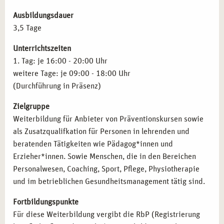
Stressmanagement-Kursen
– Erstellung professioneller
Kursangebote für Einzelpersonen und Gruppen.
Ausbildungsdauer
3,5 Tage
WER PROFITIERT AM MEISTEN VON DER
Unterrichtszeiten
KURSLEITUNG STRESSBEWÄLTIGUNG IN
1. Tag: je 16:00 - 20:00 Uhr
STUTTGART?
weitere Tage: je 09:00 - 18:00 Uhr
(Durchführung in Präsenz)
Die Weiterbildung richtet sich an Fachkräfte, die
Stressmanagement-Techniken in ihren Arbeitsalltag
Zielgruppe
integrieren oder eigenständig weitergeben möchten:
Weiterbildung für Anbieter von Präventionskursen sowie
als Zusatzqualifkation für Personen in lehrenden und
Lehrkräfte und Pädagog*innen
, die
beratenden Tätigkeiten wie Pädagog*innen und
Stresspräventionsmaßnahmen im Bildungsbereich
Erzieher*innen. Sowie Menschen, die in den Bereichen
anwenden möchten.
Personalwesen, Coaching, Sport, Pflege, Physiotherapie
Coaches und Trainer*innen
, die ihre Klient*innen
und im betrieblichen Gesundheitsmanagement tätig sind.
gezielt bei der Entwicklung effektiver
Stressbewältigungsstrategien unterstützen möchten.
Fortbildungspunkte
Fachkräfte im betrieblichen Gesundheitsmanagement
,
Für diese Weiterbildung vergibt die RbP (Registrierung
die Unternehmen bei der Implementierung von