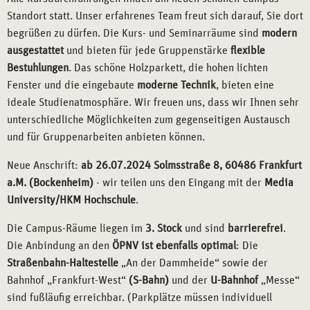
begrüßen zu dürfen. Die Kurs- und Seminarräume sind
modern
ausgestattet
und bieten für jede Gruppenstärke
flexible
Bestuhlungen
. Das schöne Holzparkett, die hohen lichten
Fenster und die eingebaute
moderne Technik
, bieten eine
ideale Studienatmosphäre. Wir freuen uns, dass wir Ihnen sehr
unterschiedliche Möglichkeiten zum gegenseitigen Austausch
und für Gruppenarbeiten anbieten können.
Neue Anschrift:
ab 26.07.2024 Solmsstraße 8, 60486 Frankfurt
a.M. (Bockenheim)
- wir teilen uns den Eingang mit der
Media
University/HKM Hochschule
.
Die Campus-Räume liegen im
3. Stock
und sind
barrierefrei
.
Die Anbindung an den
ÖPNV ist ebenfalls optimal
: Die
Straßenbahn-Haltestelle
„An der Dammheide“ sowie der
Bahnhof „Frankfurt-West“
(S-Bahn)
und der
U-Bahnhof
„Messe“
sind fußläufig erreichbar. (Parkplätze müssen individuell
gesucht werden.) In nur wenigen Gehminuten finden Sie
nette
Cafés
und
kleine Restaurants
mit einem abwechslungsreichen