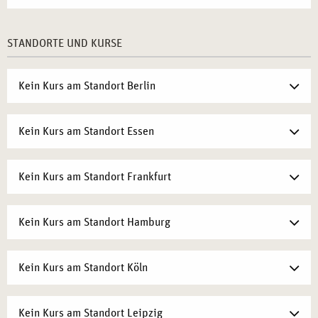
wird.
Im Teamkontext wird erarbeitet, wie Teambuilding entlang
STANDORTE UND KURSE
individueller Wahrnehmungskanäle wirksam gestaltet
werden kann. Zudem werden praktische Anwendungsfelder
wie Sales, Recruiting und Marketing beleuchtet – mit
Kein Kurs am Standort Berlin
Fokus auf die gezielte Ansprache unterschiedlicher
Wahrnehmungstypen.
Kein Kurs am Standort Essen
Abgerundet wird diese Fortbildung durch eine Analyse
persönlichkeitsbezogener Stärken und
Kein Kurs am Standort Frankfurt
Entwicklungspotenziale, mit dem Ziel, die Bindung von
Personal an das Unternehmen nachhaltig zu fördern.
Kein Kurs am Standort Hamburg
Jeder Mensch ist in seiner individuellen Entwicklung will in
der Kommunikation als solche gesehen und auch behandelt
Kein Kurs am Standort Köln
werden.
Kein Kurs am Standort Leipzig