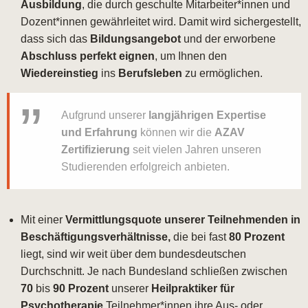
Ausbildung
, die durch geschulte Mitarbeiter*innen und
Dozent*innen gewährleitet wird. Damit wird sichergestellt,
dass sich das
Bildungsangebot
und der erworbene
Abschluss perfekt eignen
, um Ihnen den
Wiedereinstieg
ins
Berufsleben
zu ermöglichen.
Aufgrund unserer
langjährigen Expertise
und Erfahrung
können wir die
AZAV
Zertifizierung
seit vielen Jahren unseren
Studierenden erfolgreich anbieten.
Mit einer
Vermittlungsquote unserer Teilnehmenden in
Beschäftigungsverhältnisse,
die bei fast
80 Prozent
liegt, sind wir weit über dem bundesdeutschen
Durchschnitt. Je nach Bundesland schließen zwischen
70
bis
90 Prozent
unserer
Heilpraktiker für
Psychotherapie
Teilnehmer*innen ihre Aus- oder