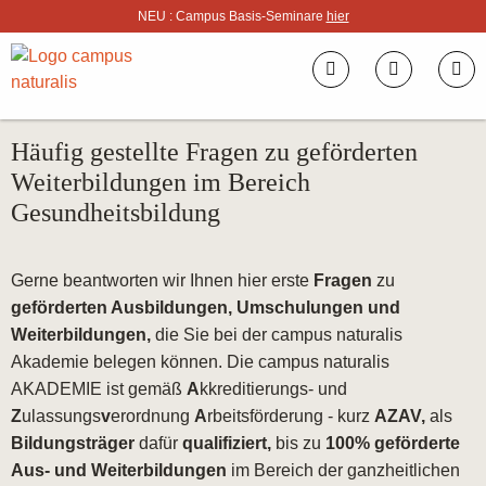
NEU : Campus Basis-Seminare
hier
Häufig gestellte Fragen zu geförderten
Weiterbildungen im Bereich
Gesundheitsbildung
Gerne beantworten wir Ihnen hier erste
Fragen
zu
geförderten Ausbildungen, Umschulungen und
Weiterbildungen,
die Sie bei der campus naturalis
Akademie belegen können. Die campus naturalis
AKADEMIE ist gemäß
A
kkreditierungs- und
Z
ulassungs
v
erordnung
A
rbeitsförderung - kurz
AZAV,
als
Bildungsträger
dafür
qualifiziert,
bis zu
100% geförderte
Aus- und Weiterbildungen
im Bereich der ganzheitlichen