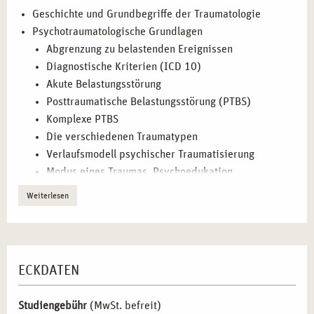
Einrichtungen können Teilnehmende frühzeitig wertvolle
Geschichte und Grundbegriﬀe der Traumatologie
Berufserfahrung sammeln und sich optimal auf die spätere
Psychotraumatologische Grundlagen
Arbeit im therapeutischen Bereich vorbereiten.
Abgrenzung zu belastenden Ereignissen
Diagnostische Kriterien (ICD 10)
SCHWERPUNKTE UND METHODEN DER
Akute Belastungsstörung
SYSTEMISCHEN TRAUMATHERAPIE IN LEIPZIG
Posttraumatische Belastungsstörung (PTBS)
Komplexe PTBS
Unsere Ausbildung vermittelt fundiertes Fachwissen und
Die verschiedenen Traumatypen
praxisorientierte Methoden für eine erfolgreiche Tätigkeit
Verlaufsmodell psychischer Traumatisierung
als systemischer Traumatherapeut:
Modus eines Traumas, Psychoedukation
Diagnostik und Analyse von Traumafolgestörungen:
Mögliche Folgen und Traumaverarbeitung
Weiterlesen
Verständnis der psychotraumatologischen Grundlagen
Ethische Grundlagen der Traumatherapie
und moderner Diagnoseverfahren.
Die traumatherapeutische Arbeit
Systemische Methoden zur Traumaverarbeitung:
Die 5 Säulen der Identität und die Basisannahmen
Anwendung bewährter Therapieansätze in Einzel-, Paar-
des Menschen
ECKDATEN
und Gruppensettings.
Das Phasenmodell nach Horowitz
Spezialisierte therapeutische Verfahren:
Integration
Psychodynamisch Imaginative Traumatherapie nach
Studiengebühr
(MwSt. befreit)
von EMDR, Somatic Experiencing (SE) und weiteren
Reddemann