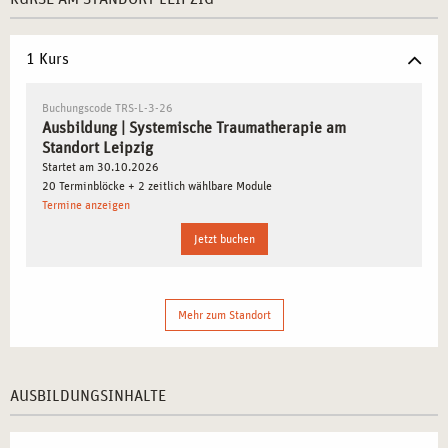
Vielfältige Praxisfelder:
Zusammenarbeit mit
psychosozialen Einrichtungen, Kliniken und
therapeutischen Netzwerken.
1 Kurs
Innovative Ansätze in der Psychotherapie:
Leipzig ist
bekannt für moderne Forschung und Entwicklungen in
Buchungscode TRS-L-3-26
Ausbildung | Systemische Traumatherapie am
der systemischen Therapie.
Standort Leipzig
Wachsende Nachfrage nach Fachkräften:
Der steigende
Startet am 30.10.2026
Bedarf an spezialisierten Traumatherapeuten eröffnet
20 Terminblöcke + 2 zeitlich wählbare Module
vielversprechende Karrierechancen.
Termine anzeigen
Jetzt buchen
WARUM LEIPZIG EIN HERVORRAGENDER ORT
FÜR IHRE AUSBILDUNG IN SYSTEMISCHER
TRAUMATHERAPIE IST
Mehr zum Standort
Die Stadt bietet nicht nur eine inspirierende
Lernatmosphäre, sondern auch zahlreiche Möglichkeiten
AUSBILDUNGSINHALTE
zur praktischen Anwendung des Erlernten. Durch
Kooperationen mit Kliniken, Fachpraxen und sozialen