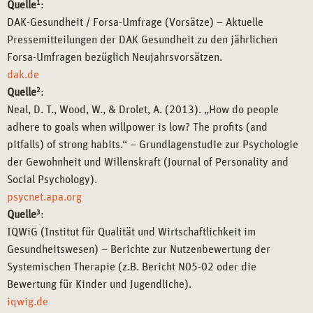
Quelle
1
:
DAK-Gesundheit / Forsa-Umfrage (Vorsätze) – Aktuelle
Pressemitteilungen der DAK Gesundheit zu den jährlichen
Forsa-Umfragen bezüglich Neujahrsvorsätzen.
dak.de
Quelle
2
:
Neal, D. T., Wood, W., & Drolet, A. (2013). „How do people
adhere to goals when willpower is low? The profits (and
pitfalls) of strong habits.“ – Grundlagenstudie zur Psychologie
der Gewohnheit und Willenskraft (Journal of Personality and
Social Psychology).
psycnet.apa.org
Quelle
3
:
IQWiG (Institut für Qualität und Wirtschaftlichkeit im
Gesundheitswesen) – Berichte zur Nutzenbewertung der
Systemischen Therapie (z.B. Bericht N05-02 oder die
Bewertung für Kinder und Jugendliche).
iqwig.de