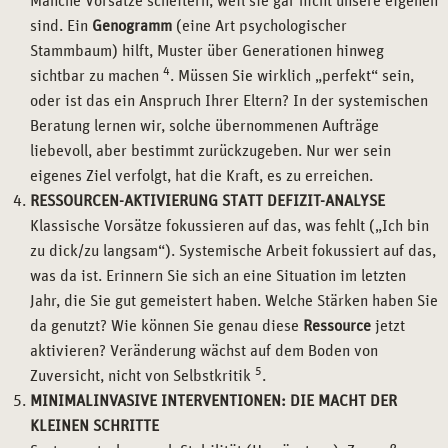
Manche Vorsätze scheitern, weil sie gar nicht unsere eigenen
sind. Ein
Genogramm
(eine Art psychologischer
Stammbaum) hilft, Muster über Generationen hinweg
4
sichtbar zu machen
. Müssen Sie wirklich „perfekt“ sein,
oder ist das ein Anspruch Ihrer Eltern? In der systemischen
Beratung lernen wir, solche übernommenen Aufträge
liebevoll, aber bestimmt zurückzugeben. Nur wer sein
eigenes Ziel verfolgt, hat die Kraft, es zu erreichen.
RESSOURCEN-AKTIVIERUNG STATT DEFIZIT-ANALYSE
Klassische Vorsätze fokussieren auf das, was fehlt („Ich bin
zu dick/zu langsam“). Systemische Arbeit fokussiert auf das,
was da ist. Erinnern Sie sich an eine Situation im letzten
Jahr, die Sie gut gemeistert haben. Welche Stärken haben Sie
da genutzt? Wie können Sie genau diese
Ressource
jetzt
aktivieren? Veränderung wächst auf dem Boden von
5
Zuversicht, nicht von Selbstkritik
.
MINIMALINVASIVE INTERVENTIONEN: DIE MACHT DER
KLEINEN SCHRITTE