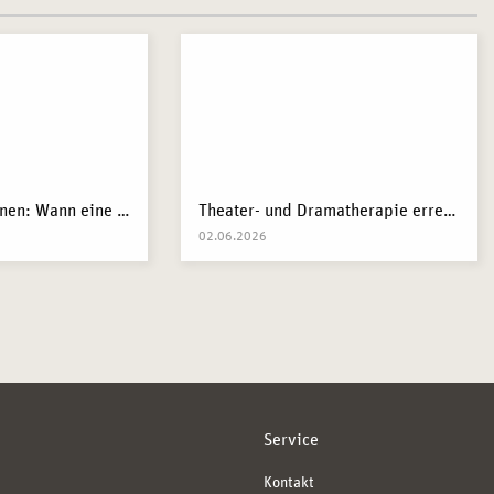
Stilles Leid erkennen: Wann eine Traumaberatung wirklich der richtige Schritt ist
Theater- und Dramatherapie erreicht Menschen dort, wo Worte manchmal nicht mehr weiterkommen.
02.06.2026
Service
Kontakt