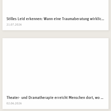
Stilles Leid erkennen: Wann eine Traumaberatung wirklich der richtige Schritt ist
21.07.2026
Theater- und Dramatherapie erreicht Menschen dort, wo Worte manchmal nicht mehr weiterkommen.
02.06.2026