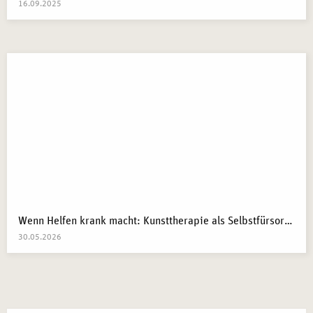
16.09.2025
Wenn Helfen krank macht: Kunsttherapie als Selbstfürsorge in pflegenden und beratenden Berufen
30.05.2026