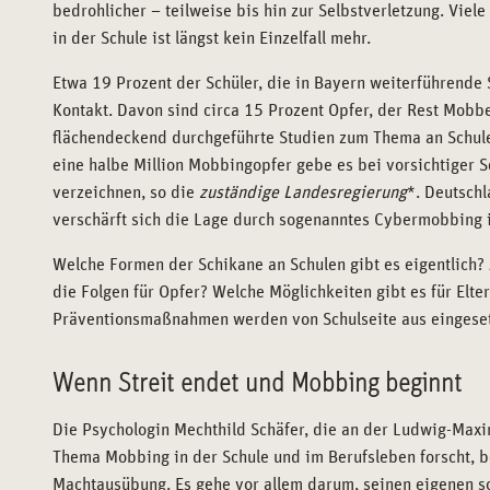
bedrohlicher – teilweise bis hin zur Selbstverletzung. Vie
in der Schule ist längst kein Einzelfall mehr.
Etwa 19 Prozent der Schüler, die in Bayern weiterführend
Kontakt. Davon sind circa 15 Prozent Opfer, der Rest Mobbe
flächendeckend durchgeführte Studien zum Thema an Schulen
eine halbe Million Mobbingopfer gebe es bei vorsichtiger S
verzeichnen, so die
zuständige Landesregierung
*. Deutschl
verschärft sich die Lage durch sogenanntes Cybermobbing
Welche Formen der Schikane an Schulen gibt es eigentlich
die Folgen für Opfer? Welche Möglichkeiten gibt es für El
Präventionsmaßnahmen werden von Schulseite aus eingese
Wenn Streit endet und Mobbing beginnt
Die Psychologin Mechthild Schäfer, die an der Ludwig-Maxi
Thema Mobbing in der Schule und im Berufsleben forscht, b
Machtausübung. Es gehe vor allem darum, seinen eigenen so