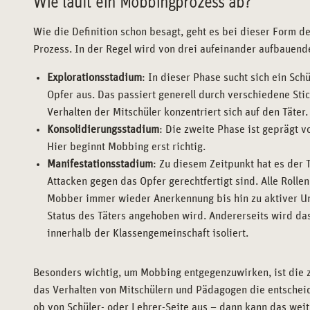
Wie läuft ein Mobbingprozess ab?
Wie die Definition schon besagt, geht es bei dieser Form d
Prozess. In der Regel wird von drei aufeinander aufbauend
Explorationsstadium
: In dieser Phase sucht sich ein Sch
Opfer aus. Das passiert generell durch verschiedene Stic
Verhalten der Mitschüler konzentriert sich auf den Täter.
Konsolidierungsstadium
: Die zweite Phase ist geprägt v
Hier beginnt Mobbing erst richtig.
Manifestationsstadium
: Zu diesem Zeitpunkt hat es der 
Attacken gegen das Opfer gerechtfertigt sind. Alle Rolle
Mobber immer wieder Anerkennung bis hin zu aktiver Unte
Status des Täters angehoben wird. Andererseits wird das
innerhalb der Klassengemeinschaft isoliert.
Besonders wichtig, um Mobbing entgegenzuwirken, ist die z
das Verhalten von Mitschülern und Pädagogen die entscheide
ob von Schüler- oder Lehrer-Seite aus – dann kann das wei