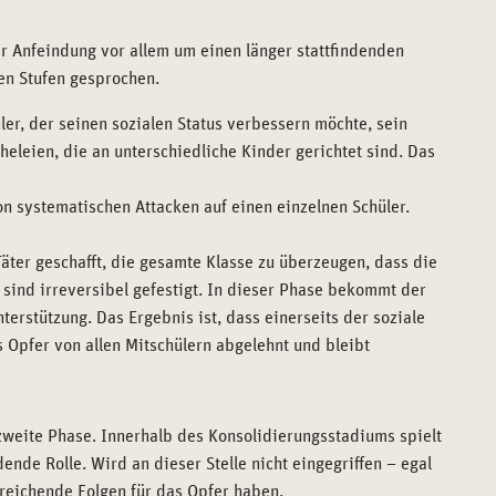
er Anfeindung vor allem um einen länger stattfindenden
en Stufen gesprochen.
üler, der seinen sozialen Status verbessern möchte, sein
heleien, die an unterschiedliche Kinder gerichtet sind. Das
on systematischen Attacken auf einen einzelnen Schüler.
Täter geschafft, die gesamte Klasse zu überzeugen, dass die
n sind irreversibel gefestigt. In dieser Phase bekommt der
rstützung. Das Ergebnis ist, dass einerseits der soziale
 Opfer von allen Mitschülern abgelehnt und bleibt
weite Phase. Innerhalb des Konsolidierungsstadiums spielt
nde Rolle. Wird an dieser Stelle nicht eingegriffen – egal
treichende Folgen für das Opfer haben.