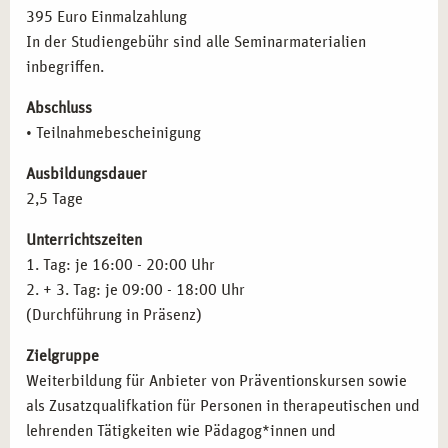
verstehen.
395 Euro Einmalzahlung
Praktische Meditationsmethoden
– Ansätze nach Thich
In der Studiengebühr sind alle Seminarmaterialien
Nhat Hanh (bewusstes Atmen), Jon Kabat-Zinn (MBSR)
inbegriffen.
und Luise Reddemann (achtsame Selbstfürsorge).
Achtsamkeit im Gesundheitswesen und
Abschluss
Unternehmenskontext
– Anwendung in therapeutischen,
• Teilnahmebescheinigung
pädagogischen und wirtschaftlichen Bereichen.
Ausbildungsdauer
Umsetzung im Berliner Alltag
– Strategien zur
2,5 Tage
Integration von Achtsamkeit in das schnelllebige
Großstadtleben.
Unterrichtszeiten
1. Tag: je 16:00 - 20:00 Uhr
FÜR WEN EIGNET SICH DIE AUSBILDUNG IN
2. + 3. Tag: je 09:00 - 18:00 Uhr
ACHTSAMKEIT UND MEDITATION IN BERLIN?
(Durchführung in Präsenz)
Unser
Seminar in Achtsamkeit und Meditation in Berlin
Zielgruppe
richtet sich an Fachkräfte und Interessierte, die
Weiterbildung für Anbieter von Präventionskursen sowie
Achtsamkeits- und Meditationspraktiken beruflich oder
als Zusatzqualifkation für Personen in therapeutischen und
privat nutzen möchten:
lehrenden Tätigkeiten wie Pädagog*innen und