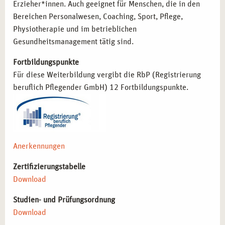
Erzieher*innen. Auch geeignet für Menschen, die in den
Pädagog*innen und Lehrkräfte
, die
Bereichen Personalwesen, Coaching, Sport, Pflege,
Achtsamkeitstraining in Bildungseinrichtungen
Physiotherapie und im betrieblichen
etablieren möchten.
Gesundheitsmanagement tätig sind.
Coaches und Berater*innen
, die Klient*innen zu mehr
Resilienz und mentaler Balance verhelfen möchten.
Fortbildungspunkte
Personalverantwortliche und
Für diese Weiterbildung vergibt die RbP (Registrierung
Gesundheitsmanager*innen
, die in Unternehmen
beruflich Pflegender GmbH) 12 Fortbildungspunkte.
Achtsamkeitsangebote umsetzen möchten.
Therapeut*innen und medizinisches Fachpersonal
, die
Achtsamkeitsmethoden als unterstützende Maßnahme
einsetzen möchten.
Anerkennungen
Selbstständige Trainer*innen
, die
Achtsamkeitsseminare, Retreats oder Workshops
Zertifizierungstabelle
anbieten möchten.
Download
BERUFLICHE PERSPEKTIVEN NACH DER
Studien- und Prüfungsordnung
AUSBILDUNG IN ACHTSAMKEIT UND
Download
MEDITATION IN BERLIN