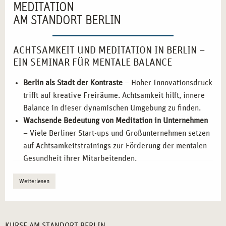
MEDITATION
AM STANDORT BERLIN
ACHTSAMKEIT UND MEDITATION IN BERLIN –
EIN SEMINAR FÜR MENTALE BALANCE
Berlin als Stadt der Kontraste
– Hoher Innovationsdruck
trifft auf kreative Freiräume. Achtsamkeit hilft, innere
Balance in dieser dynamischen Umgebung zu finden.
Wachsende Bedeutung von Meditation in Unternehmen
– Viele Berliner Start-ups und Großunternehmen setzen
auf Achtsamkeitstrainings zur Förderung der mentalen
Gesundheit ihrer Mitarbeitenden.
Vielseitige Karrieremöglichkeiten nach der
Weiterlesen
Weiterbildung
– Von Coaching über Therapie bis hin zu
betrieblichen Angeboten – Berlin bietet ein breites
Spektrum an Einsatzfeldern für
Achtsamkeitslehrer*innen.
KURSE AM STANDORT BERLIN