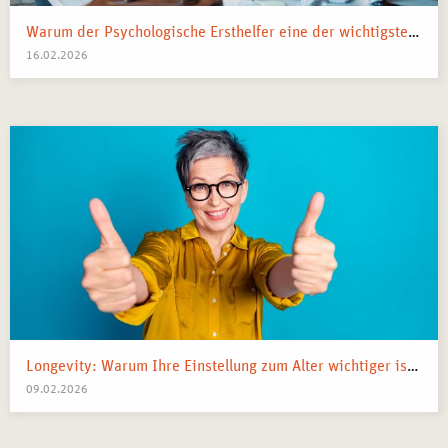
Bereichen
– Vertiefung der Kenntnisse in
Resilienztraining, Entspannungspädagogik oder
Warum der Psychologische Ersthelfer eine der wichtigsten Ressourcen eines Teams ist
16.02.2026
systemischer Beratung.
IHR ABSCHLUSS: TEILNAHMEBESCHEINIGUNG
FÜR DAS SEMINAR IN ACHTSAMKEIT UND
MEDITATION IN BERLIN
Nach erfolgreicher Teilnahme erhalten die Absolvent*innen
eine
Teilnahmebescheinigung
, die ihre Fachkenntnisse im
Bereich Achtsamkeit und Meditation bestätigt. In Berlin,
einer Stadt mit wachsendem Interesse an mentaler
Gesundheit, eröffnen sich zahlreiche Möglichkeiten für
Trainer*innen, in Unternehmen, Bildungseinrichtungen
oder als selbstständige Berater*innen tätig zu werden.
Longevity: Warum Ihre Einstellung zum Alter wichtiger ist als Ihre Gene
09.02.2026