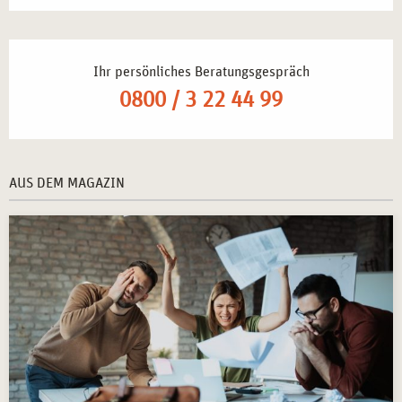
Dieses
Seminar in Achtsamkeit und Meditation in Berlin
eröffnet zahlreiche Karrieremöglichkeiten im Bereich der
Ihr persönliches Beratungsgespräch
Gesundheitsförderung:
0800 / 3 22 44 99
Durchführung von Achtsamkeits- und Meditationskursen
in Berliner Unternehmen und Gesundheitszentren
–
Förderung mentaler Resilienz und Entspannung.
AUS DEM MAGAZIN
Entwicklung individueller Stressmanagement-
Programme
– Gestaltung von Achtsamkeitsangeboten
für Firmen, Schulen und soziale Einrichtungen.
Einbindung von Achtsamkeit in die therapeutische
Arbeit
– Unterstützung von Patient*innen mit
bewährten Meditationsmethoden.
Selbstständige Tätigkeit als Achtsamkeitstrainer*in
–
Organisation und Leitung von Seminaren,
Einzelcoachings und Gruppenangeboten.
Spezialisierung und Weiterbildung in angrenzenden