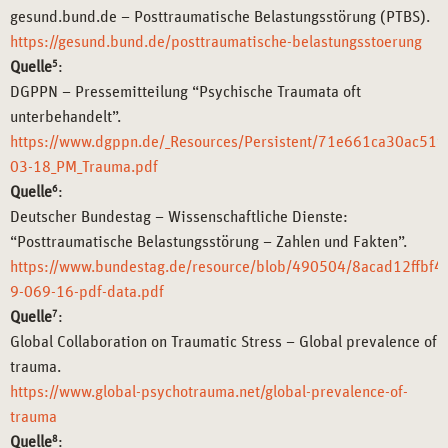
gesund.bund.de – Posttraumatische Belastungsstörung (PTBS).
https://gesund.bund.de/posttraumatische-belastungsstoerung
Quelle
5
:
DGPPN – Pressemitteilung “Psychische Traumata oft
unterbehandelt”.
https://www.dgppn.de/_Resources/Persistent/71e661ca30ac5
03-18_PM_Trauma.pdf
Quelle
6
:
Deutscher Bundestag – Wissenschaftliche Dienste:
“Posttraumatische Belastungsstörung – Zahlen und Fakten”.
https://www.bundestag.de/resource/blob/490504/8acad12ffbf
9-069-16-pdf-data.pdf
Quelle
7
:
Global Collaboration on Traumatic Stress – Global prevalence of
trauma.
https://www.global-psychotrauma.net/global-prevalence-of-
trauma
Quelle
8
: