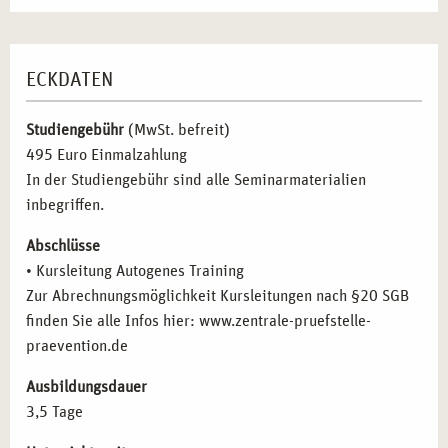
Grundstufe Autogenes Training
– Einführung in die
Der Übungs- und Kursablauf
Methode, Erarbeitung der Basisübungen und
Aufbaustufe Autogenes Training
Integration in verschiedene Berufsgruppen.
ECKDATEN
Aufbaustufe mit erweiterten Techniken
– Anpassung an
Einführung in die Entspannungsverfahren und ihre
verschiedene Zielgruppen, individuelle Gestaltung von
Wirkungsebenen
Kursen und Vermittlung vertiefender
Studiengebühr
(MwSt. befreit)
Grundlagen , Anwendungsbereiche und Vertiefung
Entspannungstechniken.
495 Euro Einmalzahlung
Autogenes Training: Erlernen, Anwenden, Kursaufbau
Didaktik und Gruppenleitung für angehende
In der Studiengebühr sind alle Seminarmaterialien
und Anleitung
Kursleiter*innen
– Strukturierung von Kursabläufen,
inbegriffen.
Gegenüberstellung Autogenes Training und Progressive
effektive Kommunikation mit Teilnehmenden und
Muskelentspannung
Abschlüsse
individuelle Anpassung der Übungen an spezifische
• Kursleitung Autogenes Training
Bedürfnisse.
Zur Abrechnungsmöglichkeit Kursleitungen nach §20 SGB
Vergleich mit anderen Entspannungstechniken
–
finden Sie alle Infos hier: www.zentrale-pruefstelle-
Gegenüberstellung mit Methoden wie Progressiver
praevention.de
Muskelentspannung und Meditation, um die
Einsatzmöglichkeiten optimal zu verstehen.
Ausbildungsdauer
3,5 Tage
ZIELGRUPPE FÜR DAS SEMINAR