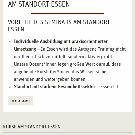
AM STANDORT ESSEN
VORTEILE DES SEMINARS AM STANDORT
ESSEN
Individuelle Ausbildung mit praxisorientierter
Umsetzung
– In Essen wird das Autogene Training nicht
nur theoretisch vermittelt, sondern aktiv erprobt.
Unsere Dozent*innen legen großen Wert darauf, dass
angehende Kursleiter*innen das Wissen sicher
anwenden und weitergeben können.
Standort mit starkem Gesundheitssektor
– Essen ist
bekannt für seine zahlreichen medizinischen
Weiterlesen
Einrichtungen und Gesundheitszentren. Die Ausbildung
in dieser Stadt bietet direkte Anknüpfungspunkte zu
potenziellen Arbeitgebern und Kooperationspartnern.
Optimal für Berufstätige und Quereinsteiger*innen
–
KURSE AM STANDORT ESSEN
Dank flexibler Kurszeiten und einem modularen