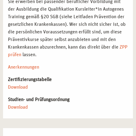
Sie erwerben bei passender beruflicher Vorbildung mit
Autogenes Training als mentale Technik zur
der Ausbildung die Qualifikation Kursleiter*in Autogenes
Leistungssteigerung in Training und Wettkampf
Training gemäß §20 SGB (siehe Leitfaden Prävention der
einsetzen möchten.
gesetzlichen Krankenkassen). Wer sich nicht sicher ist, ob
die persönlichen Voraussetzungen erfüllt sind, um diese
BERUFLICHE PERSPEKTIVEN
Präventivkurse später selbst anzubieten und mit den
Krankenkassen abzurechnen, kann das direkt über die
ZPP
Mit dem Abschluss als Kursleiter*in für Autogenes Training
prüfen
lassen.
eröffnen sich verschiedene Berufsfelder:
Anerkennungen
Kursleitung in Gesundheitseinrichtungen
–
Durchführung von Gruppen- und Einzelkursen zur
Zertifizierungstabelle
Stressprävention in Reha-Kliniken und
Download
Gesundheitszentren.
Studien- und Prüfungsordnung
Integration in betriebliche Gesundheitsförderung
–
Download
Viele Unternehmen im Ruhrgebiet suchen nach
innovativen Konzepten für Mitarbeiterschulungen zur
Stressbewältigung.
Einsatz in Bildungseinrichtungen
– Schulen und