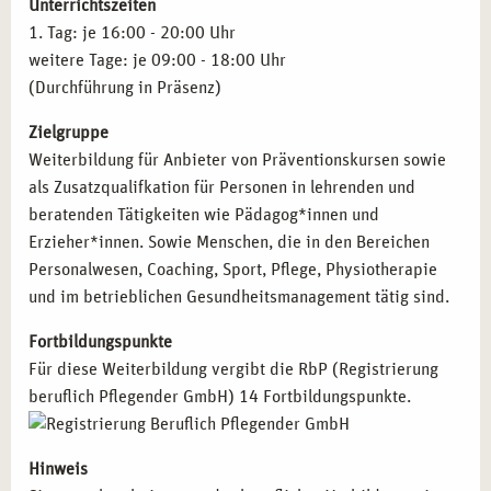
Unterrichtszeiten
Diese Weiterbildung richtet sich an Fachkräfte aus
1. Tag: je 16:00 - 20:00 Uhr
unterschiedlichen Bereichen, die Entspannungsmethoden
weitere Tage: je 09:00 - 18:00 Uhr
in ihre berufliche Tätigkeit integrieren möchten:
(Durchführung in Präsenz)
Lehrer*innen und Erzieher*innen
, die Kindern und
Zielgruppe
Jugendlichen einen bewussten Umgang mit Stress
Weiterbildung für Anbieter von Präventionskursen sowie
vermitteln wollen.
als Zusatzqualifkation für Personen in lehrenden und
Berater*innen und Coaches
, die Autogenes Training als
beratenden Tätigkeiten wie Pädagog*innen und
wirksame Technik zur Unterstützung ihrer Klient*innen
Erzieher*innen. Sowie Menschen, die in den Bereichen
nutzen möchten.
Personalwesen, Coaching, Sport, Pflege, Physiotherapie
Physiotherapeut*innen und Fachkräfte im
und im betrieblichen Gesundheitsmanagement tätig sind.
Gesundheitsbereich
, die ergänzende Methoden zur
Fortbildungspunkte
Entspannung und Stressbewältigung anwenden wollen.
Für diese Weiterbildung vergibt die RbP (Registrierung
Mitarbeitende im betrieblichen
beruflich Pflegender GmbH) 14 Fortbildungspunkte.
Gesundheitsmanagement
, die innovative Lösungen für
stressreduzierende Maßnahmen in Unternehmen
implementieren möchten.
Hinweis
Sportwissenschaftler*innen und Trainer*innen
, die