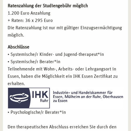
Karriere, die Sie in die Arbeit mit jungen Menschen führt.
Lese-, Rechtschreib- und Rechenschwäche
Ratenzahlung der Studiengebühr möglich
Stärkung des Selbstwertes
1.200 Euro Anzahlung
Interdisziplinäre Aspekte
+ Raten: 36 x 295 Euro
Psychopathologie in der systemischen Kinder- und
Die Ratenzahlung ist nur mit gültiger Einzugsermächtigung
Jugendtherapie und Beratung
möglich.
Intelligenzminderung
Abschlüsse
Entwicklungsstörung
• Systemische/r Kinder- und Jugend-therapeut*in
Verhaltens- und emotionale Störung
• Systemische/r Berater*in
Ressourcenorientierte praktische Methodenanwendung
Teilnehmende mit Wohn-, Arbeits- oder Lehrgangsort in
im
Essen, haben die Möglichkeit ein IHK Essen Zertifikat zu
Praxisschwerpunkt Essstörungen
erhalten.
Praxisschwerpunkt ADHS
Praxisschwerpunkt Autismus
Praxisschwerpunkt Entwicklungsstörungen
schulischer Fertigkeiten
• Psychologische/r Berater*in
Umgang mit seelischen Verletzungen
Trauma-Krisen-Suizid
Den therapeutischen Abschluss erreichen Sie durch den
Traumatherapie