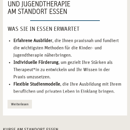
UND JUGENDTHERAPIE
AM STANDORT ESSEN
WAS SIE IN ESSEN ERWARTET
Erfahrene Ausbilder
, die Ihnen praxisnah und fundiert
die wichtigsten Methoden für die Kinder- und
Jugendtherapie näherbringen.
Individuelle Förderung
, um gezielt Ihre Stärken als
Therapeut*in zu entwickeln und Ihr Wissen in der
Praxis umzusetzen.
Flexible Studienmodelle
, die Ihre Ausbildung mit Ihrem
beruflichen und privaten Leben in Einklang bringen.
Praktische Trainings
, bei denen Sie direkt mit den
Weiterlesen
Herausforderungen der systemischen Therapie für
Kinder und Jugendliche arbeiten.
Netzwerkmöglichkeiten
, die Ihnen helfen, sich in der
sozialen und therapeutischen Branche zu vernetzen und
KURSE AM STANDORT ESSEN