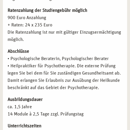
Gestalttherapie (Perls)
Transaktionsanalyse (Berne)
Ratenzahlung der Studiengebühr möglich
QUALIFIKATIONEN NACH IHRER AUSBILDUNG
Körpertherapeutische Verfahren
900 Euro Anzahlung
IN KÖLN
Kreativtherapeutische Verfahren
+ Raten: 24 x 235 Euro
Kinder- und Jugendtherapie
Die Ratenzahlung ist nur mit gültiger Einzugsermächtigung
Nach erfolgreichem Abschluss der Ausbildung können Sie
Psychopathologie: Psychische Störungen
möglich.
folgende Qualifikationen erwerben:
Diagnoseschema ICD-10
Abschlüsse
Psychischer und psychopathologischer Befund
Heilpraktiker für Psychotherapie:
Zulassung zur
• Psychologische Beraterin, Psychologischer Berater
Organisch bedingte Störungen
therapeutischen Arbeit nach bestandener Prüfung.
• Heilpraktiker für Psychotherapie. Die externe Prüfung
Substanzinduzierte Störungen
Psychologischer Berater:
Kompetenzen zur
legen Sie bei dem für Sie zuständigen Gesundheitsamt ab.
Schizophrenien
psychologischen Betreuung und Beratung.
Damit erlangen Sie Erlaubnis zur Ausübung der Heilkunde
Aﬀektive Störungen
beschränkt auf das Gebiet der Psychotherapie.
Neurotische Störungen
MIT CAMPUS NATURALIS IN KÖLN
Verhaltensauﬀälligkeiten mit körperlichen Störungen
DURCHSTARTEN
Ausbildungsdauer
Persönlichkeitsstörungen
ca. 1,5 Jahre
Wählen Sie die Ausbildung zum Heilpraktiker für
Intelligenzminderung
14 Module à 2,5 Tage zzgl. Prüfungstag
Psychotherapie bei campus naturalis in Köln und
Entwicklungsstörungen
profitieren Sie von unserer langjährigen Erfahrung und
Störungen in Kindheit und Jugend
Unterrichtszeiten