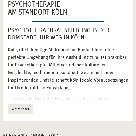
PSYCHOTHERAPIE
AM STANDORT KÖLN
PSYCHOTHERAPIE-AUSBILDUNG IN DER
DOMSTADT: IHR WEG IN KÖLN
Köln, die lebendige Metropole am Rhein, bietet eine
perfekte Umgebung für Ihre Ausbildung zum Heilpraktiker
für Psychotherapie. Mit einer reichen kulturellen
Geschichte, modernem Gesundheitswesen und einem
inspirierenden Umfeld schafft Köln ideale Voraussetzungen
für Ihre berufliche Entwicklung.
Kulturelle Vielfalt:
Kölns offene und freundliche
Atmosphäre fördert interdisziplinäres Lernen.
Weiterlesen
Zentrale Lage:
Die Stadt ist durch ihr hervorragendes
Verkehrsnetz leicht erreichbar.
Gesundheitsnetzwerke:
Nutzen Sie die Verbindungen zu
KURSE AM STANDORT KÖLN