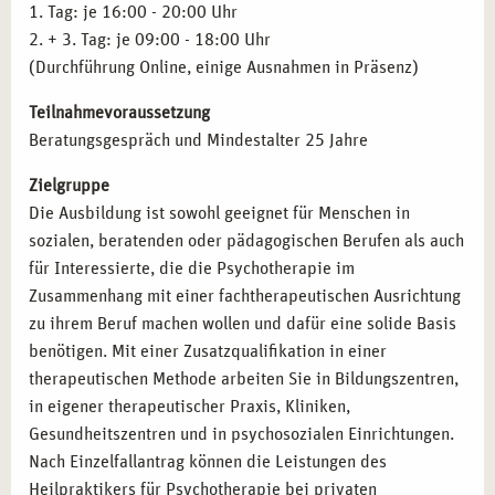
praxisorientierten Lehrmethoden. Unsere erfahrenen
Prüfungstraining für die amtsärztliche Überprüfung
1. Tag: je 16:00 - 20:00 Uhr
Dozenten und die inspirierende Umgebung der Domstadt
Gesetzeskunde
2. + 3. Tag: je 09:00 - 18:00 Uhr
bieten Ihnen die besten Voraussetzungen für eine
Therapieanträge
(Durchführung Online, einige Ausnahmen in Präsenz)
erfolgreiche Karriere im Bereich der Psychotherapie.
Pharmakotherapie
Teilnahmevoraussetzung
Lassen Sie uns gemeinsam Ihre beruflichen Ziele
Inhalte der Fortbildung
Anatomie und Pysiologie
Beratungsgespräch und Mindestalter 25 Jahre
verwirklichen!
Zielgruppe
Die Ausbildung ist sowohl geeignet für Menschen in
sozialen, beratenden oder pädagogischen Berufen als auch
für Interessierte, die die Psychotherapie im
Zusammenhang mit einer fachtherapeutischen Ausrichtung
zu ihrem Beruf machen wollen und dafür eine solide Basis
benötigen. Mit einer Zusatzqualifikation in einer
therapeutischen Methode arbeiten Sie in Bildungszentren,
in eigener therapeutischer Praxis, Kliniken,
Gesundheitszentren und in psychosozialen Einrichtungen.
Nach Einzelfallantrag können die Leistungen des
Heilpraktikers für Psychotherapie bei privaten