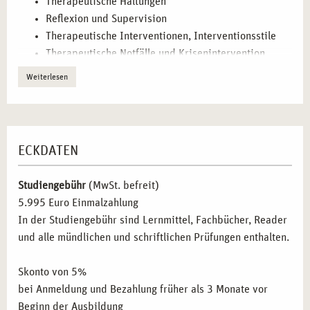
Therapeutische Haltungen
BERUFLICHE PERSPEKTIVEN NACH DER
Reﬂexion und Supervision
AUSBILDUNG IN KÖLN
Therapeutische Interventionen, Interventionsstile
Therapeutische Notfälle und Krisenintervention
Mit Ihrer Qualifikation als Heilpraktiker für
Einzel-, Paar-, Gruppensetting
Psychotherapie stehen Ihnen in Köln und darüber hinaus
Weiterlesen
Gruppendynamik, Gruppenprozesse
zahlreiche berufliche Möglichkeiten offen:
Biographiearbeit
Eigene Praxis:
Selbständige Arbeit mit flexiblen
Kommunikationspsychologie
Arbeitszeiten und einem breiten Behandlungsspektrum.
Nonverbale Interaktion
ECKDATEN
Therapiezentren und soziale Einrichtungen:
Übertragung – Gegenübertragung – Widerstand
Angestelltenverhältnisse mit klaren Strukturen und
Die Geschichte der Psychotherapie – die wichtigsten
Studiengebühr
(MwSt. befreit)
Teamarbeit.
Therapierichtungen und Modelle
5.995 Euro Einmalzahlung
Coaching und Beratung:
Leitung von Workshops und
Psychoanalyse (Freud)
In der Studiengebühr sind Lernmittel, Fachbücher, Reader
individuelle Beratung bei psychischen Belastungen.
Analytische Psychologie (Jung)
und alle mündlichen und schriftlichen Prüfungen enthalten.
Spezialisierung:
Weiterbildung in Bereichen wie
Individualpsychologie (Adler)
Traumatherapie, Kinder- und Jugendtherapie oder
Verhaltenstherapie
Skonto von 5%
Verhaltenstherapie.
Gesprächstherapie (Rogers)
bei Anmeldung und Bezahlung früher als 3 Monate vor
Lehrtätigkeit:
Ausbildung angehender Heilpraktiker
Systemische Therapie
Beginn der Ausbildung
und Weiterbildung in der Erwachsenenbildung.