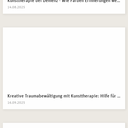
Kunsttherapie bei Demenz - Wie Farben Erinnerungen wecken
14.08.2025
Kreative Traumabewältigung mit Kunsttherapie: Hilfe für Kriegsflüchtlinge
16.09.2025