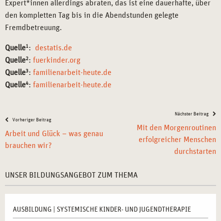
Expert*innen allerdings abraten, das ist eine dauerhafte, über
den kompletten Tag bis in die Abendstunden gelegte
Fremdbetreuung.
Quelle
1
:
destatis.de
Quelle
2
:
fuerkinder.org
Quelle
3
:
familienarbeit-heute.de
Quelle
4
:
familienarbeit-heute.de
Nächster Beitrag
Vorheriger Beitrag
Mit den Morgenroutinen
Arbeit und Glück – was genau
erfolgreicher Menschen
brauchen wir?
durchstarten
UNSER BILDUNGSANGEBOT ZUM THEMA
AUSBILDUNG | SYSTEMISCHE KINDER- UND JUGENDTHERAPIE