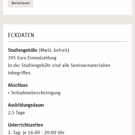
Artikulation und Beschreibung;
Weiterlesen
sich auf Hilfe suchende Menschen einlassen und die
Lebenswelten erfassen;
Probieren unterschiedlichste Ausdrucksmöglichkeiten;
innerliche Befindlichkeiten im kreativen Prozess
ECKDATEN
wahrzunehmen, beschreiben und ausdrücken;
Reflektion von Nähe und Distanz aus professioneller
Studiengebühr
(MwSt. befreit)
Sicht in unterschiedlichen Rollen.
395 Euro Einmalzahlung
In der Studiengebühr sind alle Seminarmaterialien
inbegriffen.
Abschluss
• Teilnahmebescheinigung
Ausbildungsdauer
2,5 Tage
Unterrichtszeiten
1. Tag: je 16:00 - 20:00 Uhr